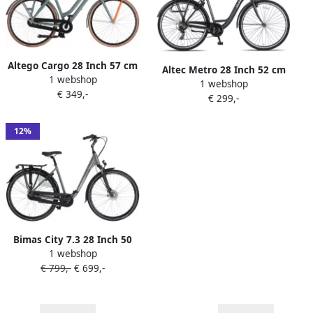
Altego Cargo 28 Inch 57 cm
Altec Metro 28 Inch 52 cm
1 webshop
Dames Terugtraprem Grijs
1 webshop
Dames 7V V Brakes
€ 349,-
€ 299,-
Antraciet
12%
Bimas City 7.3 28 Inch 50
1 webshop
cm Dames 7V Rollerbrake
€ 799,-
€ 699,-
Matgrijs