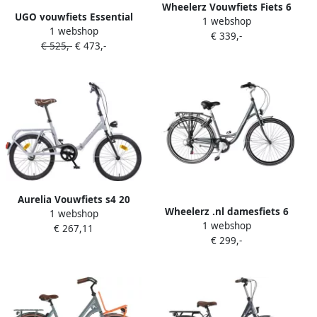
Wheelerz Vouwfiets Fiets 6
UGO vouwfiets Essential
1 webshop
versnellingen Antraciet 20
1 webshop
Just S1 lichtgewicht Shi o
€ 339,-
Inch
€ 525,-
€ 473,-
versnellingssysteem
Aurelia Vouwfiets s4 20
Wheelerz .nl damesfiets 6
1 webshop
Inch 27 Cm Unisex V brakes
1 webshop
versnellingen matgrijs
€ 267,11
Grijs
€ 299,-