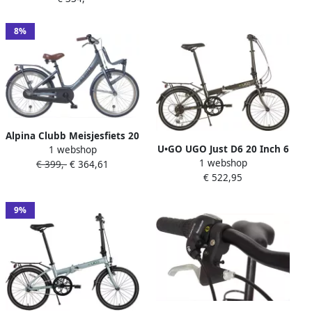
GELEVERD
8%
Alpina Clubb Meisjesfiets 20
U•GO UGO Just D6 20 Inch 6
1 webshop
inch Satin Blue Matt 3
1 webshop
Speed Vouwfiets
€ 399,-
€ 364,61
Versnellingen
€ 522,95
Transportfiets Meisjes
Blauw
9%