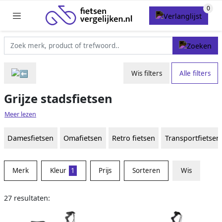
Wis filters
Alle filters
Grijze stadsfietsen
Meer lezen
Damesfietsen
Omafietsen
Retro fietsen
Transportfietsen
Merk
Kleur
1
Prijs
Sorteren
Wis
27 resultaten: