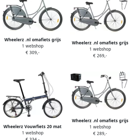
20×3.0 inch Banden – Shi o 7
Versnellingen – Elektrische
Stadsfiets – Grijs
Wheelerz .nl omafiets grijs
Wheelerz .nl omafiets grijs
1 webshop
rijklaar
1 webshop
met voordrager
€ 309,-
€ 269,-
Wheelerz .nl omafiets grijs
Wheelerz Vouwfiets 20 mat
1 webshop
met voordrager en krat
1 webshop
Antraciet Shi o Tourney TX
€ 289,-
€ 334,-
6-speed RIJKLAAR