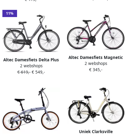
11%
Altec Damesfiets Magnetic
Altec Damesfiets Delta Plus
2 webshops
28 Inch 52 cm Dames 21V V-
2 webshops
28 Inch 56 cm Dames 3V
€ 345,-
Brakes Antraciet
€ 619,-
€ 549,-
Rollerbrake Matgrijs
Uniek Clarksville