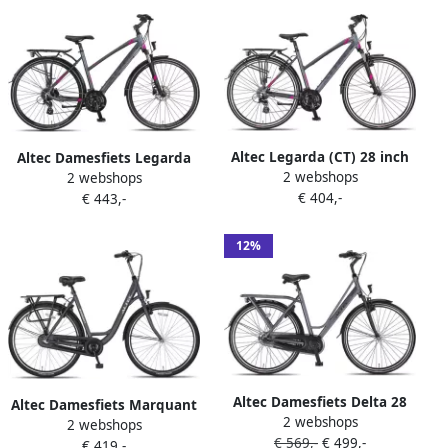
Altec Legarda (CT) 28 inch
Altec Damesfiets Legarda
2 webshops
Damesfiets V-Brakes 24
2 webshops
28 Inch 49 cm Dames 24V
€ 404,-
Versn. Antraciet Pink
€ 443,-
Hydraulische schijfrem
Antraciet
12%
Altec Damesfiets Delta 28
Altec Damesfiets Marquant
2 webshops
Inch 56 cm Dames 3V
2 webshops
28 Inch 56 cm Dames 3V V-
€ 569,-
€ 499,-
Rollerbrake Matgrijs
€ 419,-
Brakes Grijs