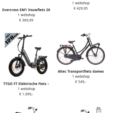
1 webshop
Damesfiets 7V
€ 429,95
Evercross EM1 Vouwfiets 20
1 webshop
inch 7 versnellingen
€ 369,99
Aluminium frame Dubbel
schijfrem Grijs
Altec Transportfiets dames
1 webshop
Retro 28 Inch 53 cm Dames
€ 549,-
3V Rollerbrake Donkergrijs
TTGO F7 Elektrische Fiets –
1 webshop
Opvouwbaar – 48V 15Ah
€ 1.099,-
Lithium Accu – Actieradius
tot 120 km – Aluminium
Frame met Achtervering –
Hydraulische Schijfrem –