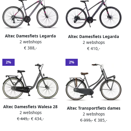
Altec Damesfiets Legarda
Altec Damesfiets Legarda
2 webshops
28 Inch 49 cm Dames 24V V-
2 webshops
28 Inch 49 cm Dames 24V
€ 388,-
Brakes Antraciet
€ 410,-
Hydraulische schijfrem
Antraciet
2%
2%
Altec Damesfiets Walesa 28
Altec Transportfiets dames
2 webshops
Inch 55 cm Dames 3V
2 webshops
Dutch 28 Inch 57 cm Dames
€ 445,-
€ 434,-
Rollerbrake Grijs
€ 395,-
€ 385,-
3V Terugtraprem
Donkergrijs