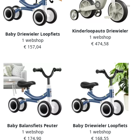
Kinderloopauto Driewieler
Baby Driewieler Loopfiets
1 webshop
Loopfiets Kinderfiets
1 webshop
Peuters Balans Ontwikkelen
€ 474,58
Ontwikkeling Evenwicht
€ 157,04
Klemvrij Stuursysteem 48 x
Verstelbaar Zadel 68 cm
34 x 16 cm Niet
Lengte Groen
gespecificeerd
Baby Balansfiets Peuter
Baby Driewieler Loopfiets
1 webshop
1 webshop
Driewieler Motorische
Peuter Buiten Spelen
€ 174,90
€ 168,55
Vaardigheden Ontwikkelen
Letselvrij Ontwerp