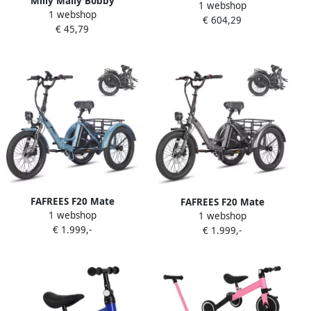
Milly Mally Bobby
1 webshop
fiets Buiten spelen Lekvrije
1 webshop
driewieler blauw 24M+
€ 604,29
rubberen wielen 12 inch
€ 45,79
Kinderdriewieler
wiel Wit
FAFREES F20 Mate
FAFREES F20 Mate
1 webshop
Elektrische Driewieler
1 webshop
Elektrische Driewieler
€ 1.999,-
Opvouwbare Cargo E-Bike
€ 1.999,-
Opvouwbare Cargo E-Bike
250W Motor 48V 20Ah Accu
250W Motor 48V 20Ah Accu
20x3.0 Inch Brede Banden
20x3.0 Inch Brede Banden
Hydraulische Schijfrem Max
Hydraulische Schijfrem Max
180kg Belasting
180kg Belasting