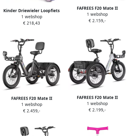
FAFREES F20 Mate II
Kinder Driewieler Loopfiets
1 webshop
Elektrische Driewieler –
1 webshop
Peuter Leren Fietsen 5-in-1
€ 2.159,-
21Ah Accu 85km Bereik
€ 218,43
Modulair 1-4 Jaar Blauw
65Nm Koppel – Voor
Senioren & Dagelijks
Gebruik Haze Blue
FAFREES F20 Mate II
FAFREES F20 Mate II
1 webshop
Elektrische Driewieler –
1 webshop
Elektrische Driewieler –
€ 2.199,-
21Ah Accu 85km Bereik
€ 2.459,-
21Ah Accu 85km Bereik
65Nm Koppel – Voor
65Nm Koppel – Voor
Senioren & Dagelijks
Senioren & Dagelijks
Gebruik Frost Grey
Gebruik Gunmetal Black