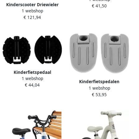
Kinderscooter Driewieler
€ 41,50
Kunststof Materiaal 2 stuks
1 webshop
Step Buiten Spelen Hoge
Rood
€ 121,94
Stabiliteit 35 x 42 x 37 cm
Blauw
Kinderfietspedaal
1 webshop
Driewieler Pedaal Fietsen
Kinderfietspedalen
€ 44,04
Eenvoudige Installatie 7 x 7
1 webshop
Driewieler Pedalen Veilig
x 2 cm Meerdere Kleuren
€ 53,95
Fietsen Ergonomisch
Ontwerp 9.2 x 6.2 x 3.2 cm
Grijs