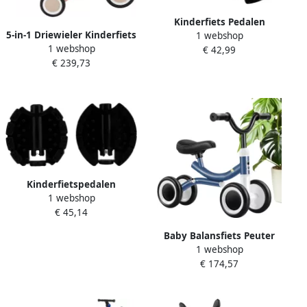
Kinderfiets Pedalen
5-in-1 Driewieler Kinderfiets
1 webshop
Driewieler Pedaal Veilige Rit
1 webshop
Babyfiets Kind
€ 42,99
Universele Pasvorm 2 stuks
€ 239,73
Ontwikkeling
Zwart
Gereedschapsloos Om te
Bouwen 67 cm Lengte
Bosroze
Kinderfietspedalen
1 webshop
Driewieler pedalen Fietsen
€ 45,14
met kinderen Anti-slip
oppervlak Standaard maat
Baby Balansfiets Peuter
Zwart
1 webshop
Driewieler Kind
€ 174,57
Ontwikkeling Anti-Knelling
51x41x18 cm Enkel
Kenmerk