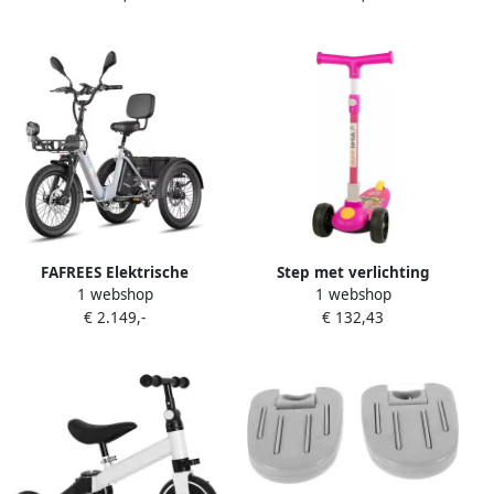
Vierwiel Stabiliteit
51x41x18cm Niet
51x41x18 cm Niet
gespecificeerd
gespecificeerd
FAFREES Elektrische
Step met verlichting
1 webshop
1 webshop
Driewieler 20 Inch 48V 21Ah
Kinderstep driewieler
€ 2.149,-
€ 132,43
Accu Dik Klapfiets E-
Buiten spelen Verstelbaar
Bakfiets Elektrische Fiets
stuur Tot 40 kg Violet
Elektrische Vrachtsfiets
180kg 85km Bereik Grote
groente den aan de voor-
en achterkant Koppelsensor
Max 180kg Belasting – Grijs