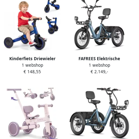
Kinderfiets Driewieler
FAFREES Elektrische
1 webshop
1 webshop
Loopfiets Omschakelbaar
Driewieler 20 Inch 48V 21Ah
€ 148,55
€ 2.149,-
Leren Fietsen Afneembare
Accu Dik Klapfiets E-
Pedalen 66 x 485 x 515 cm
Bakfiets Elektrische Fiets
Blauw
Elektrische Vrachtsfiets
180kg 85km Bereik Grote
groente den aan de voor-
en achterkant Koppelsensor
Max 180kg Belasting –
Blauw