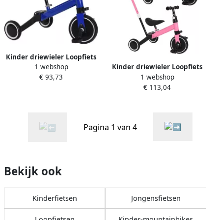
Kinder driewieler Loopfiets
1 webshop
Kinder driewieler Loopfiets
fiets Kind motoriek trainen
1 webshop
€ 93,73
fiets Buiten spelen 4-in-1
Lichtgewicht duurzaam 15
€ 113,04
ontwerp 1 tot 7 jaar Zwart
kg capaciteit Blauw
Pagina 1 van 4
Bekijk ook
Kinderfietsen
Jongensfietsen
Loopfietsen
Kinder-mountainbikes