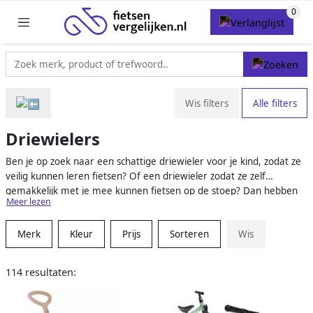
Wis filters
Alle filters
Driewielers
Ben je op zoek naar een schattige driewieler voor je kind, zodat ze
veilig kunnen leren fietsen? Of een driewieler zodat ze zelf
gemakkelijk met je mee kunnen fietsen op de stoep? Dan hebben
Meer lezen
wij een mooi aanbod van driewielers voor je verzameld van
verschillende (web)winkels, zodat je gemakkelijk een vrolijke en
Merk
Kleur
Prijs
Sorteren
Wis
stijlvolle driewieler voor je kleintje vindt. Kies vooral een opvallende
driewieler, zodat niemand kan missen hoe ze vrolijk voorbij
schieten.
114 resultaten: