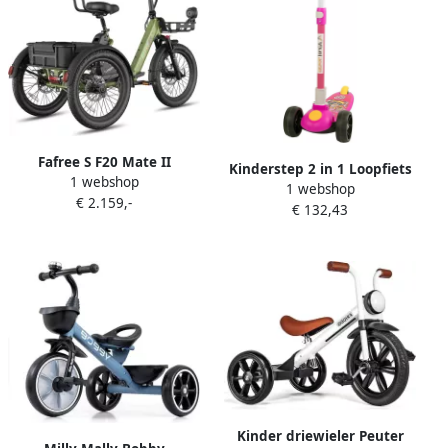
Fafree S F20 Mate II
Kinderstep 2 in 1 Loopfiets
1 webshop
Elektrische Driewieler –
1 webshop
Driewieler Buiten Spelen
€ 2.159,-
21Ah Accu 85km Bereik
€ 132,43
Verstelbaar Stuur Tot 40 kg
65Nm Koppel – Voor
Violet
Senioren & Dagelijks
Gebruik Oliver Green
Kinder driewieler Peuter