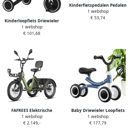
Kinderfietspedalen Pedalen
1 webshop
Kinderfiets Driewieler Veilig
€ 53,74
Fietsen Ergonomisch
Kinderloopfiets Driewieler
Ontwerp 9.20X6.20X3.20CM
1 webshop
Kinderen Leren Fietsen 3-in-
Grijs
€ 101,68
1 Multifunctioneel 60 x 42 x
49 cm Wit
FAFREES Elektrische
Baby Driewieler Loopfiets
1 webshop
1 webshop
Driewieler 20 Inch 48V 21Ah
Peuter Balans Ontwikkelen
€ 2.149,-
€ 177,79
Accu Dik Klapfiets E-
Klemvrij Stuurmechanisme
Bakfiets Elektrische Fiets
51x41x18cm Niet
Elektrische Vrachtsfiets
gespecificeerd