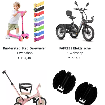
180kg 85km Bereik Grote
groente den aan de voor-
en achterkant Koppelsensor
Max 180kg Belasting –
Groen
Kinderstep Step Driewieler
FAFREES Elektrische
1 webshop
1 webshop
Buiten Spelen Verstelbaar
Driewieler 20 Inch 48V 21Ah
€ 104,48
€ 2.149,-
Stuur 63.5cm 72.5cm
Accu Dik Klapfiets E-
Watermeloen
Bakfiets Elektrische Fiets
Elektrische Vrachtsfiets
180kg 85km Bereik Grote
groente den aan de voor-
en achterkant Koppelsensor
Max 180kg Belasting –
Zwart