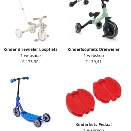
Kinder driewieler Loopfiets
Kinderloopfiets Driewieler
1 webshop
1 webshop
Buiten spelen Groeit mee
Kindertrike Balansfiets
€ 173,30
€ 179,41
met kind 8 7 inch banden
Leren Fietsen 5-in-1
Taupe
Verstelbaar 61 x 44 x 50 cm
Grasgroen
Kinderfiets Pedaal
1 webshop
Driewieler Pedaal Fietsen