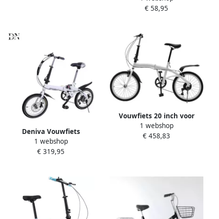
€ 58,95
Geschikt voor Brompton en
3sixty Lichtgewicht en
Compact Ontwerp
Vouwfiets 20 inch voor
1 webshop
volwassenen met 7
Deniva Vouwfiets
€ 458,83
versnellingen Inklapbaar en
1 webshop
Volwassenen Vouwfiets
Lichtgewicht Fiets voor
€ 319,95
Dames 16 Inch 7
Sport en Outdoor
Versnellingen 70x65 cm 16
KG Fijn Zadel Schijfrem