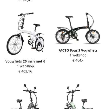
€ 586,47
12 inch lichtgewicht snel
Versnellingen en Dubbel
vouwsysteem
Remsysteem
PACTO Four S Vouwfiets
1 webshop
Groen 20 inch Shi o 6v
€ 464,-
Aluminium Schijfrem
Vouwfiets 20 inch met 6
Plooifiets Folding Bike Disc
1 webshop
versnellingen schijfrem en
€ 403,16
verstelbaar zadel voor en