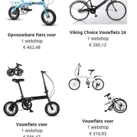
Viking Choice Vouwfiets 24
Opvouwbare Fiets voor
1 webshop
inch zonder versnellingen
1 webshop
Volwassenen en Kinderen
€ 280,12
zwart
€ 462,48
Lichtgewicht 12 Inch Mini
Fiets voor School en Werk
Vouwfiets voor
Vouwfiets voor
1 webshop
Volwassenen 20 Inch
1 webshop
volwassenen en jongeren
€ 316,93
Opvouwbare Fiets met 7