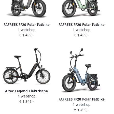
FAFREES FF20 Polar Fatbike
FAFREES FF20 Polar Fatbike
1 webshop
1 webshop
E-Bike voor & 20 inch
E-Bike voor & 20 inch
€ 1.499,-
€ 1.499,-
vouwfiets 48V 12Ah*2 accu
vouwfiets 48V 12Ah*2 accu
65N.m motor 150kg
65N.m motor 150kg
draagvermogen 170KM
draagvermogen 170KM
bereikelektrische fatbikes
bereikelektrische fatbikes
Toegestaan voor
Toegestaan voor
kentekenregistratieElektrische
kentekenregistratieElektrische
Fiets
Fiets Groente
Altec Legend Elektrische
1 webshop
Vouwfiets Mat Zwart 20
FAFREES FF20 Polar Fatbike
€ 1.349,-
inch Accu 460Wh (36V
1 webshop
E-Bike voor & 20 inch
12.8Ah) 250W Ananda
€ 1.499,-
vouwfiets 48V 12Ah*2 accu
Achterwielmotor Shi o 7