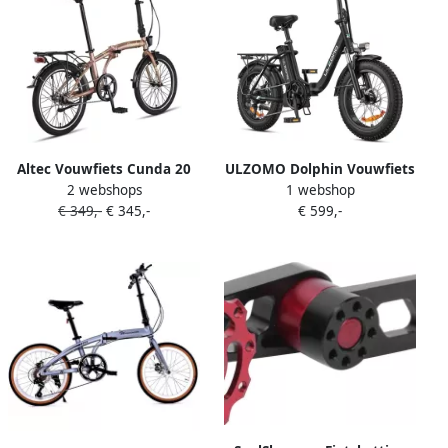
Altec Vouwfiets Cunda 20
ULZOMO Dolphin Vouwfiets
2 webshops
1 webshop
Inch 27 cm Unisex 3V V-
Elektrisch 20 inch
€ 349,-
€ 345,-
€ 599,-
Brakes Zalmroze
Voorvering 250W 25 km h
36V 18.2Ah Lithium‑accu
7‑speed Stads E‑Bike Zwart