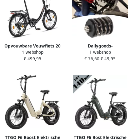
Oranje
Opvouwbare Vouwfiets 20
Dailygoods-
1 webshop
1 webshop
inch – Shi o 6 Versnellingen
Achterschokdemper Hoge
€ 499,95
€ 76,60
€ 49,95
– LED Licht – Quick-Fold
Sterkte Vouwfiets Stalen As
Systeem – Compacte
Duurzaam Materiaal CNC
Stadsfiets
Bewerkt Lichtgewicht
Schokdemper
TTGO F6 Boost Elektrische
TTGO F6 Bost Elektrische