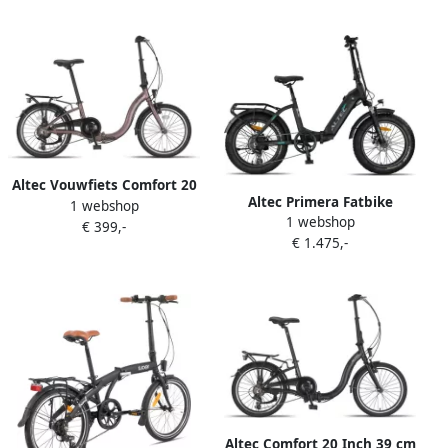
65N.m motor 150kg
Versnellingen
draagvermogen 170KM
bereikelektrische fatbikes
Toegestaan voor
kentekenregistratieElektrische
Fiets Blauw
Altec Vouwfiets Comfort 20
Altec Primera Fatbike
1 webshop
Inch 39 cm Unisex 6V V-
1 webshop
Vouwfiets Mat Zwart 20
€ 399,-
Brakes Terracotta
€ 1.475,-
inch Accu 480Wh (48V 10Ah)
250W (60Nm)
Achterwielmotor Shi o 8
Versnellingen
Altec Comfort 20 Inch 39 cm