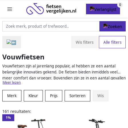
Wis filters
Alle filters
Vouwfietsen
Vouwfietsen zijn al jarenlang populair, al hebben ze een aantal
belangrijke innovaties gekend. De fietsen bieden inmiddels veel
meer comfort dan vroeger. Bovendien zijn ze in een aantal gevallen
Meer lezen
nog compacter geworden dan dat ze al waren. Wij helpen je een
goede keuze te maken.
Merk
Kleur
Prijs
Sorteren
Wis
161 resultaten:
1%