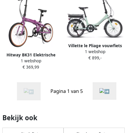
Waterdicht，zilver
Villette le Pliage vouwfiets
1 webshop
e-bike 10.4 Mint Green
Hitway BK31 Elektrische
€ 899,-
1 webshop
stadsfiets 250W motor City
€ 369,99
Commuter EBike 28x2 band
36V 13Ah batterij 70km Max
Bereik Dubbelschijfrem 7
Versnellingen IP54
Pagina 1 van 5
Waterdicht
Bekijk ook