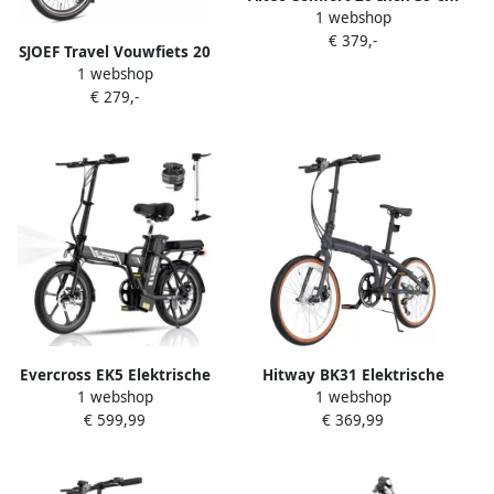
1 webshop
Unisex 6V V Brakes
€ 379,-
Matzwart
SJOEF Travel Vouwfiets 20
1 webshop
inch Plooifiets Volwassene 6
€ 279,-
Versnellingen Compact &
Lichtgewicht Mat Zwart
Evercross EK5 Elektrische
Hitway BK31 Elektrische
1 webshop
1 webshop
Fiets Opvouwbaar E-Bike 16
stadsfiets 250W motor City
€ 599,99
€ 369,99
Inch 25km u zwart
Commuter EBike 28x2 band
36V 13Ah batterij 70km Max
Bereik Dubbelschijfrem 7
Versnellingen IP54