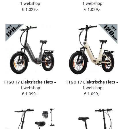
1 webshop
1 webshop
Fiets – 250W Motor 48V18Ah
Fiets – 48V 18Ah Lithium
€ 1.029,-
€ 1.029,-
Lithium Accu – Actieradius
Accu – Actieradius tot 140
tot 140 km – Hydraulische
km – Opvouwbaar – 20×4.0
Schijfrem – 20×4.0 inch
inch Fatbike Banden –
Fatbike Banden Shi o 7
Hydraulische Schijfrem –
Versnellingen Vouwfiets
48V 250W Achterwielmotor
Beige
– Verende Voorvork met
Lock-out– Elektrische
Stadsfiets –Groen
TTGO F7 Elektrische Fiets –
TTGO F7 Elektrische Fiets –
1 webshop
1 webshop
Opvouwbaar – 48V 15Ah
Opvouwbaar – 48V 15Ah
€ 1.099,-
€ 1.099,-
Lithium Accu – Actieradius
Lithium Accu – Actieradius
tot 120 km – Aluminium
tot 120 km – Aluminium
Frame met Achtervering –
Frame met Achtervering –
Hydraulische Schijfrem –
Hydraulische Schijfrem –
20×3.0 inch Banden – Shi o 7
20×3.0 inch Banden – Shi o 7
Versnellingen – Elektrische
Versnellingen– Elektrische