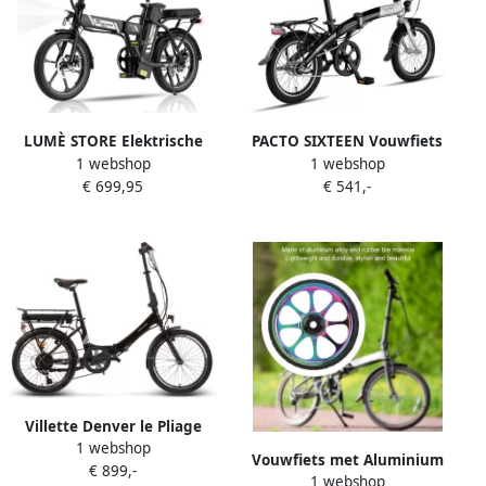
Stadsfiets – Grijs
Stadsfiets – Parelwit
LUMÈ STORE Elektrische
PACTO SIXTEEN Vouwfiets
1 webshop
1 webshop
Fiets 16 Inch – Vouwfiets
16 inch Shi o Nexus 3 Zilver
€ 699,95
€ 541,-
250W Motor – Tot 25 km u –
Zwart
Opvouwbare E Bike – 20-45
km Actieradius – Zwart
Villette Denver le Pliage
1 webshop
vouwfiets e-bike 10.4 Matt
Vouwfiets met Aluminium
€ 899,-
Black
1 webshop
Frame en Vergroot Lager