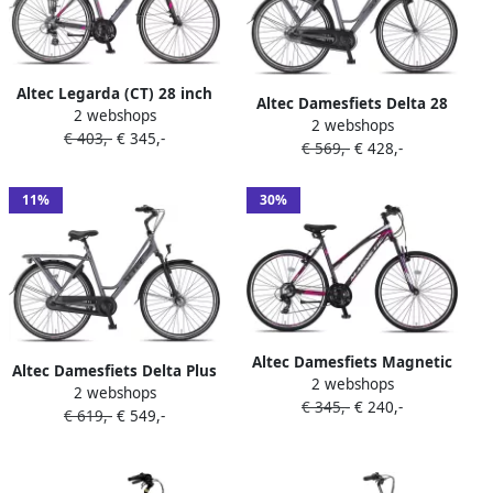
Altec Legarda (CT) 28 inch
Altec Damesfiets Delta 28
2 webshops
Damesfiets V-Brakes 24
2 webshops
Inch 50 cm Dames 3V
€ 403,-
€ 345,-
Versn. Antraciet Pink
€ 569,-
€ 428,-
Rollerbrake Matgrijs
11%
30%
Altec Damesfiets Magnetic
Altec Damesfiets Delta Plus
2 webshops
28 Inch 52 cm Dames 21V V-
2 webshops
28 Inch 56 cm Dames 3V
€ 345,-
€ 240,-
Brakes Antraciet
€ 619,-
€ 549,-
Rollerbrake Matgrijs