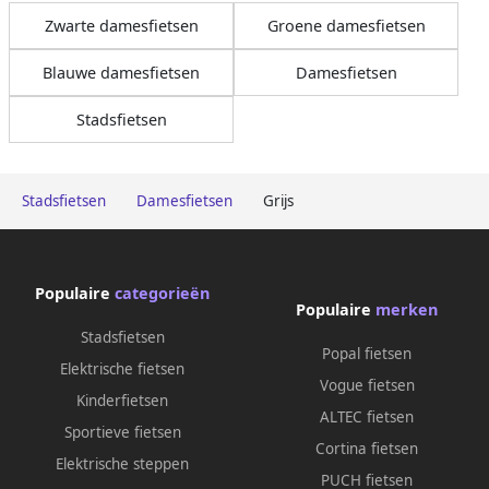
Zwarte damesfietsen
Groene damesfietsen
Blauwe damesfietsen
Damesfietsen
Stadsfietsen
Stadsfietsen
Damesfietsen
Grijs
Populaire
categorieën
Populaire
merken
Stadsfietsen
Popal fietsen
Elektrische fietsen
Vogue fietsen
Kinderfietsen
ALTEC fietsen
Sportieve fietsen
Cortina fietsen
Elektrische steppen
PUCH fietsen