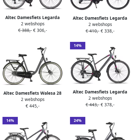
Altec Damesfiets Legarda
Altec Damesfiets Legarda
2 webshops
28 Inch 49 cm Dames 24V V-
2 webshops
28 Inch 49 cm Dames 24V
€ 388,-
€ 306,-
Brakes Antraciet
€ 410,-
€ 338,-
Hydraulische schijfrem
Antraciet
14%
Altec Damesfiets Legarda
Altec Damesfiets Walesa 28
2 webshops
28 Inch 49 cm Dames 24V
2 webshops
Inch 55 cm Dames 3V
€ 443,-
€ 378,-
Hydraulische schijfrem
€ 445,-
Rollerbrake Grijs
Antraciet
14%
24%