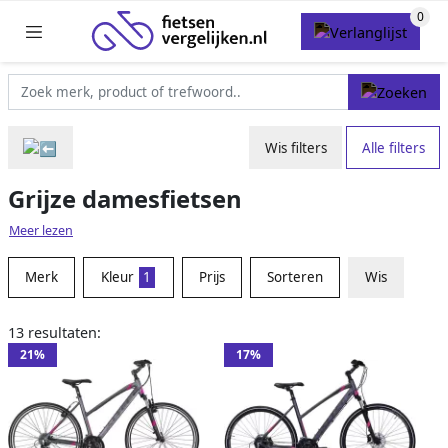
Wis filters
Alle filters
Grijze damesfietsen
Meer lezen
Merk
Kleur
1
Prijs
Sorteren
Wis
13 resultaten:
21%
17%