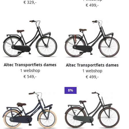
€ 329,-
dames muted grayish blue
€ 499,-
Dames 3V Terugtraprem
Donkerblauw
Altec Transportfiets dames
Altec Transportfiets dames
1 webshop
Retro 28 Inch 53 cm Dames
1 webshop
Vintage 28 Inch 50 cm
€ 549,-
3V Rollerbrake Matzwart
€ 499,-
Dames 3V Terugtraprem
Matzwart
8%