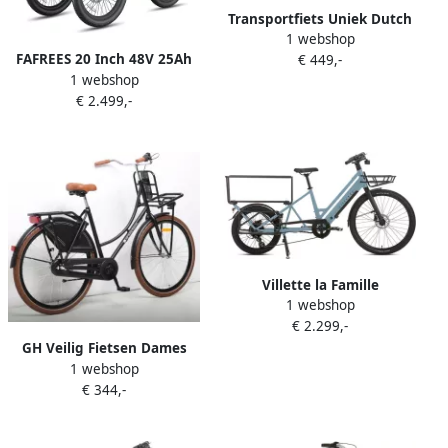
Transportfiets Uniek Dutch
1 webshop
Cargo 24'' 3N Mat Zwart
FAFREES 20 Inch 48V 25Ah
€ 449,-
1 webshop
Accu Famille elektrische
€ 2.499,-
longtail transportfiets Dik
Klapfiets E-Bakfiets
Elektrische Vrachtsfiets
180kg 100km Bereik -Grote
groente den aan de voor-
en achterkant Koppelsensor
Elektrische Driewieler
Blauw
Villette la Famille
1 webshop
elektrische longtail
€ 2.299,-
transportfiets 10 Ah blauw
GH Veilig Fietsen Dames
1 webshop
Transportfiets 28 inch – 3V
€ 344,-
Shimano Nexus – Matzwart
Remmen Terugtraprem.
Klassieke omafiets stijl