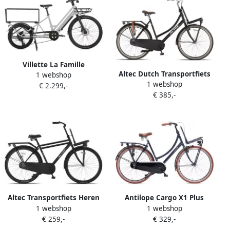
gecombineerd met
transportfiets
Villette La Famille
Altec Dutch Transportfiets
1 webshop
elektrische longtail
1 webshop
28 Inch 50 cm Dames 3V
€ 2.299,-
transportfiets 10 Ah wit
€ 385,-
Terugtraprem Matzwart
Altec Transportfiets Heren
Antilope Cargo X1 Plus
1 webshop
1 webshop
Classic 28 Inch 53 cm Heren
Transportfiets 28 Inch
€ 259,-
€ 329,-
Terugtraprem Matzwart
Jeans-blauw