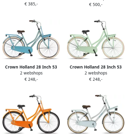
€ 385,-
3V Terugtraprem
€ 500,-
3V Rollerbrake Matzwart
Jeansblauw
Crown Holland 28 Inch 53
Crown Holland 28 Inch 53
2 webshops
2 webshops
cm Dames Terugtraprem
cm Dames Terugtraprem
€ 248,-
€ 248,-
Lichtblauw
Mintgroen