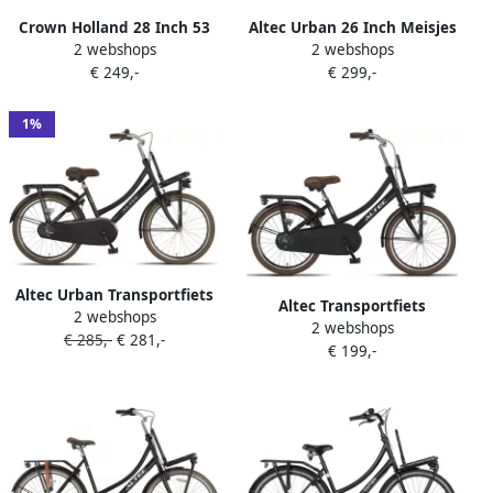
Crown Holland 28 Inch 53
Altec Urban 26 Inch Meisjes
2 webshops
2 webshops
cm Dames Terugtraprem
Terugtraprem Lichtblauw
€ 249,-
€ 299,-
Oranje
1%
Altec Urban Transportfiets
Altec Transportfiets
2 webshops
22 Inch Meisjesfiets voor 7
2 webshops
Kinderen Urban 20 Inch
€ 285,-
€ 281,-
tot 9 Jaar 120-140 cm
€ 199,-
Meisjes Terugtraprem
Terugtraprem Matzwart
Matzwart Bruin