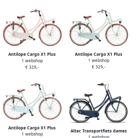
Antilope Cargo X1 Plus
Antilope Cargo X1 Plus
1 webshop
Transportfiets 28 Inch Mat
1 webshop
Transportfiets 28 Inch
€ 329,-
Lichtgroen
€ 329,-
Dusty Rose
Antilope Cargo X1 Plus
Altec Transportfiets dames
1 webshop
Transportfiets 28 inch
1 webshop
Vintage 28 Inch 53 cm