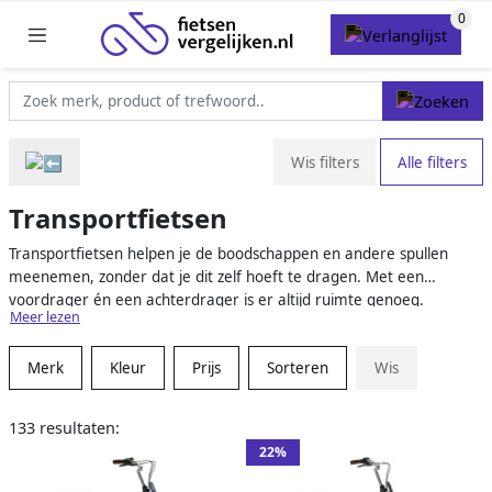
Wis filters
Alle filters
Transportfietsen
Transportfietsen helpen je de boodschappen en andere spullen
meenemen, zonder dat je dit zelf hoeft te dragen. Met een
voordrager én een achterdrager is er altijd ruimte genoeg.
Meer lezen
Tegelijkertijd fiets je heel comfortabel, op een stoer model voor
dames of heren.
Merk
Kleur
Prijs
Sorteren
Wis
133 resultaten:
22%