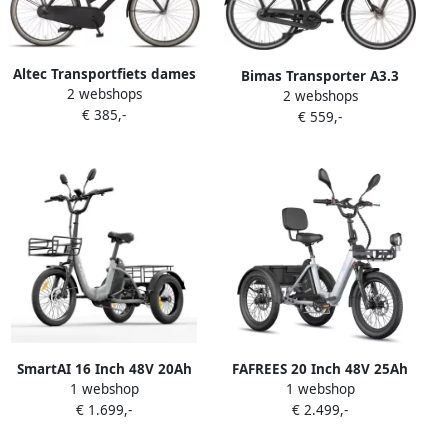
Altec Transportfiets dames
Bimas Transporter A3.3
2 webshops
Dutch 28 Inch 57 cm Dames
2 webshops
Lady 28 inch damesfiets 3
€ 385,-
3V Terugtraprem Matzwart
€ 559,-
versnellingen mat zwart
SmartAI 16 Inch 48V 20Ah
FAFREES 20 Inch 48V 25Ah
1 webshop
1 webshop
Accu Famille elektrische
Accu Famille elektrische
€ 1.699,-
€ 2.499,-
longtail transportfiets
longtail transportfiets Dik
Klapfiets E-Bakfiets
Klapfiets E-Bakfiets