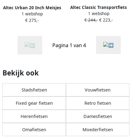
Altec Classic Transportfiets
Altec Urban 20 Inch Meisjes
1 webshop
Damesfiets 28 inch 53 cm
1 webshop
Terugtraprem Jeansblauw
€ 244,-
€ 223,-
Army Green
€ 275,-
Pagina 1 van 4
Bekijk ook
Stadsfietsen
Vouwfietsen
Fixed gear fietsen
Retro fietsen
Herenfietsen
Damesfietsen
Omafietsen
Moederfietsen