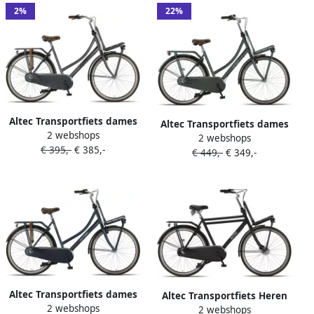
2%
22%
Altec Transportfiets dames
Altec Transportfiets dames
2 webshops
Dutch 28 Inch 50 cm Dames
2 webshops
Vintage 28 Inch 53 cm
€ 395,-
€ 385,-
3V Terugtraprem
€ 449,-
€ 349,-
Dames 3V Terugtraprem
Donkergrijs
Donkergroen
Altec Transportfiets dames
Altec Transportfiets Heren
2 webshops
Dutch 28 Inch 57 cm Dames
2 webshops
Retro 28 Inch 53 cm Heren