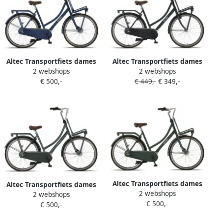
Altec Transportfiets dames
Altec Transportfiets dames
2 webshops
2 webshops
Retro 28 Inch 57 cm Dames
Vintage 28 Inch 57 cm
€ 500,-
€ 449,-
€ 349,-
3V Rollerbrake
Dames 3V Terugtraprem
Donkerblauw
Jeansblauw
Altec Transportfiets dames
Altec Transportfiets dames
2 webshops
Retro 28 Inch 57 cm Dames
2 webshops
Retro 28 Inch 53 cm Dames
€ 500,-
3V Rollerbrake Donkergroen
€ 500,-
3V Rollerbrake Bosgroen