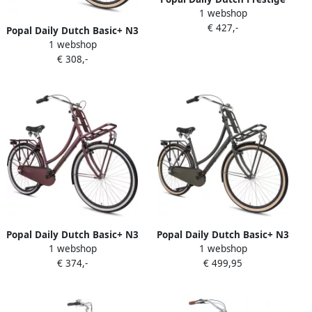
1 webshop
N7 Transportfiets Stadsfiets
€ 427,-
Heren 50 centimeter Mat
Popal Daily Dutch Basic+ N3
Zwart
1 webshop
Transportfiets Stadsfiets
€ 308,-
Dames 47 centimeter Army
Green
Popal Daily Dutch Basic+ N3
Popal Daily Dutch Basic+ N3
1 webshop
1 webshop
Transportfiets Stadsfiets
Transportfiets Stadsfiets
€ 374,-
€ 499,95
Dames 59 centimeter Oak
Dames 59 centimeter Army
Red
Green