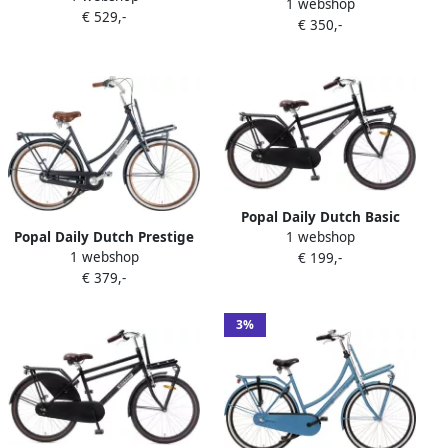
1 webshop
N3 VB Transportfiets
€ 529,-
Stadsfiets Aluminium Frame
€ 350,-
Stadsfiets Aluminium Frame
Heren 61 centimeter Mat
Dames 57 centimeter Leger
Zwart
Groen
Popal Daily Dutch Basic
1 webshop
Popal Daily Dutch Prestige
Jongensfiets 24 inch
1 webshop
€ 199,-
N3 VB Transportfiets
Transportfiets Mat Zwart
€ 379,-
Stadsfiets Aluminium Frame
Jongensfiets voor 8 tot 10
Dames 57 centimeter Petrol
jaar
Blauw
3%