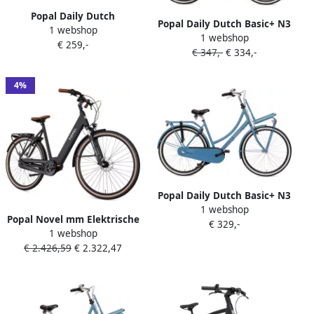
Popal Daily Dutch
Popal Daily Dutch Basic+ N3
1 webshop
Jongensfiets 24 inch Zwart
1 webshop
Transportfiets Stadsfiets
€ 259,-
100% Rijklaar Geleverd
€ 347,-
€ 334,-
Dames 59 centimeter
GÃ¶teborg Blue
4%
Popal Daily Dutch Basic+ N3
1 webshop
Transportfiets Stadsfiets
Popal Novel mm Elektrische
€ 329,-
Dames 47 centimeter
1 webshop
Fiets E-bike 28 Inch
GÃ¶teborg Blue
€ 2.426,59
€ 2.322,47
Damesfiets 47 cm 7
Versnellingen Hydraulische
schijfrem 522​​​​​​​ Wh Accu
Matzwart