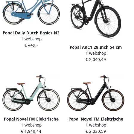
Popal Daily Dutch Basic+ N3
1 webshop
Transportfiets Stadsfiets
€ 449,-
Dames 53 centimeter
Popal ARC1 28 Inch 54 cm
GÃ¶teborg Blue
1 webshop
Heren Hydraulische
€ 2.040,49
schijfrem Matzwart
Popal Novel FM Elektrische
Popal Novel FM Elektrische
1 webshop
1 webshop
Fiets 28 Inch E-bike 53 cm
Fiets 28 Inch E-bike 47 cm
€ 1.949,44
€ 2.030,59
Damesfiets met 7
Damesfiets met 7