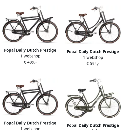
Zwart
Mintgroen
Popal Daily Dutch Prestige
Popal Daily Dutch Prestige
1 webshop
N7 VB Transportfiets
1 webshop
N7 VB Transportfiets
€ 489,-
Stadsfiets Aluminium Frame
€ 594,-
Stadsfiets Aluminium Frame
Heren 57 centimeter Mat
Dames 50 centimeter Mat
Zwart
Zwart
Popal Daily Dutch Prestige
Popal Daily Dutch Prestige
1 webshop
N7 VB Transportfiets