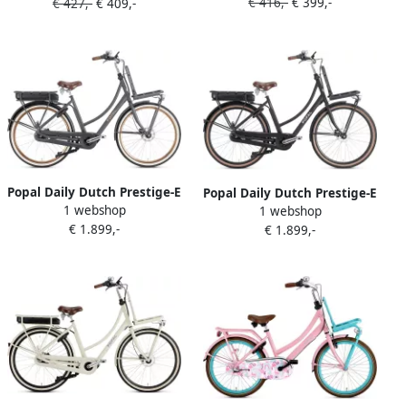
€ 416,-
€ 399,-
Stadsfiets Aluminium Frame
€ 427,-
€ 409,-
Heren 57 centimeter Mat
Heren 57 centimeter Mat
Zwart
Zwart
Popal Daily Dutch Prestige-E
Popal Daily Dutch Prestige-E
1 webshop
Elektrische Fiets E-bike 28
1 webshop
Elektrische Fiets E-bike 28
€ 1.899,-
Inch Damesfiets 53 cm 7
€ 1.899,-
Inch Damesfiets 47 cm 7
Versnellingen Hydraulische
Versnellingen Hydraulische
schijfrem 562​​​​​​​ Wh Accu
schijfrem 562​​​​​​​ Wh Accu
Petrolblauw
Matzwart