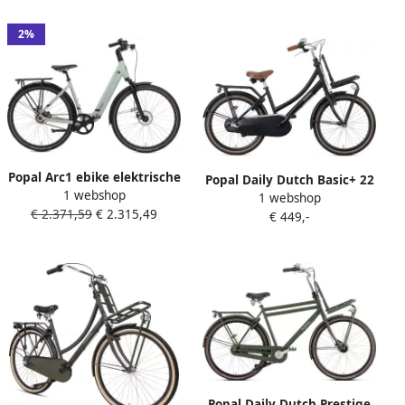
Versnellingen Verende
Versnellingen Verende
Voorvork Mintgroen
Voorvork Matzwart
2%
Popal Arc1 ebike elektrische
Popal Daily Dutch Basic+ 22
1 webshop
damesfiets 28 inch 504Wh
1 webshop
Inch 35 cm Meisjes 3V
€ 2.371,59
€ 2.315,49
accu Gentle Green
€ 449,-
Terugtraprem Matzwart
Popal Daily Dutch Prestige