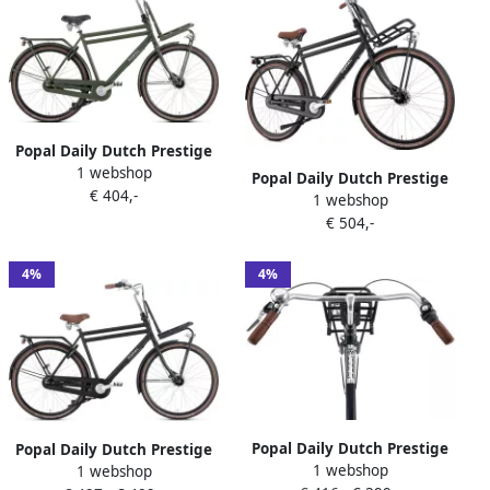
Popal Daily Dutch Prestige
1 webshop
N7 Transportfiets Stadsfiets
Popal Daily Dutch Prestige
€ 404,-
Heren 50 centimeter Leger
1 webshop
N7 Transportfiets Stadsfiets
Groen
€ 504,-
Heren 61 centimeter Mat
Zwart
4%
4%
Popal Daily Dutch Prestige
Popal Daily Dutch Prestige
1 webshop
N3 VB Transportfiets
1 webshop
N7 Transportfiets Stadsfiets