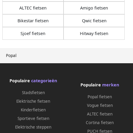
ALTEC fietsen
Amigo fietsen
Bikestar fietsen
Qwic fietsen
Sjoef fietsen
Hitway fietsen
Popal
Populaire
categorieën
Populaire
merken
Stadsfietsen
Popal fietsen
Elektrische fietsen
Vogue fietsen
Kinderfietsen
ALTEC fietsen
Sportieve fietsen
Cortina fietsen
Elektrische steppen
PUCH fietsen