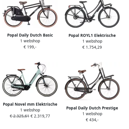
Popal Daily Dutch Basic
Popal ROYL1 Elektrische
1 webshop
Season Jongensfiets 24 inch
1 webshop
Fiets Mat Zwart 28 inch 47
€ 199,-
Mat Zwart
€ 1.754,29
cm Belt Drive Accu 360Wh
(36V 14.5Ah) 250W Ananda
Motor (35Nm) Hydraulische
Remmen
Popal Novel mm Elektrische
Popal Daily Dutch Prestige
1 webshop
Fiets E-bike 28 Inch
1 webshop
N7 VB Transportfiets
€ 2.325,61
€ 2.319,77
Damesfiets 47 cm 7
€ 434,-
Stadsfiets Aluminium Frame
Versnellingen Hydraulische
Dames 57 centimeter Mat
schijfrem 522​​​​​​​ Wh Accu