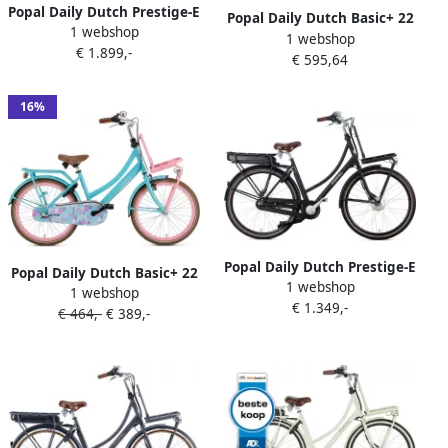
Popal Daily Dutch Prestige-E
Popal Daily Dutch Basic+ 22
1 webshop
Elektrische Fiets E-bike 28
1 webshop
Inch 35 cm Meisjes 3V
€ 1.899,-
Inch Damesfiets 47 cm 7
€ 595,64
Terugtraprem Lichtroze
Versnellingen Hydraulische
schijfrem 562​​​​​​​ Wh Accu
16%
Creme
Popal Daily Dutch Prestige-E
Popal Daily Dutch Basic+ 22
1 webshop
Elektrische Fiets E-Bike 28
1 webshop
Inch 35 cm Meisjes 3V
€ 1.349,-
Inch Transportfiets 53 cm 7
€ 464,-
€ 389,-
Terugtraprem Turquoise
Versnellingen + 5
Roze
Ondersteuningsstanden
Rollerbrake Matzwart