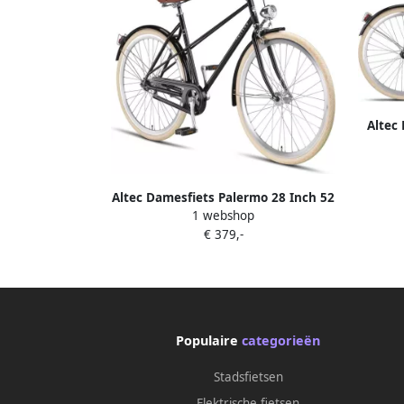
Altec
cm 
Altec Damesfiets Palermo 28 Inch 52
1 webshop
cm Dames Terugtraprem Grijsgroen
€ 379,-
Populaire
categorieën
Stadsfietsen
Elektrische fietsen