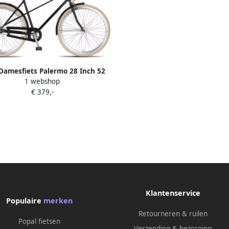
 Damesfiets Palermo 28 Inch 52
1 webshop
Dames Terugtraprem Zwart
€ 379,-
Klantenservice
Populaire
merken
Retourneren & ruilen
Popal fietsen
Verzending & bezorging