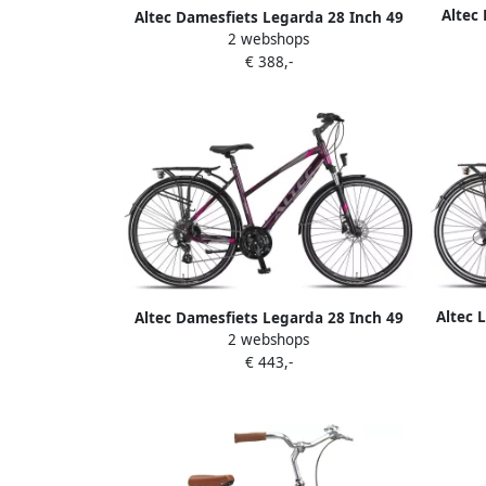
Altec
Altec Damesfiets Legarda 28 Inch 49
cm Dam
2 webshops
cm Dames 24V V-Brakes Antraciet
€ 388,-
Altec 
Altec Damesfiets Legarda 28 Inch 49
V-B
2 webshops
cm Dames 24V Hydraulische schijfrem
€ 443,-
Paars