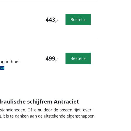
443,-
Bestel »
499,-
Bestel »
ag in huis
raulische schijfrem Antraciet
standigheden. Of je nu door de bossen rijdt, over
u. Dit is te danken aan de uitstekende eigenschappen