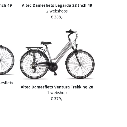
nch 49
Altec Damesfiets Legarda 28 Inch 49
2 webshops
hijfrem
cm Dames 24V V-Brakes Paars
€ 388,-
esfiets
Altec Damesfiets Ventura Trekking 28
 Pink
1 webshop
Inch 50 cm Dames 21V V-Brakes Zilver
€ 379,-