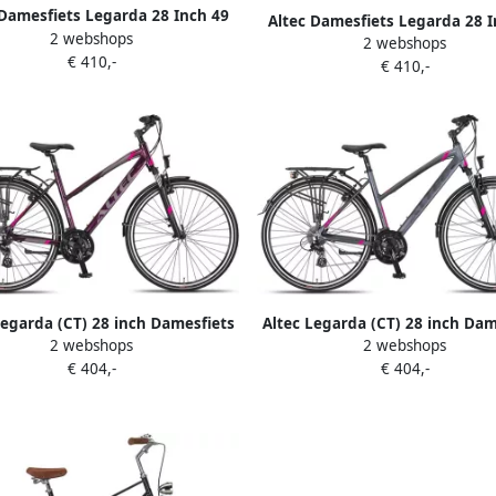
 Damesfiets Legarda 28 Inch 49
Altec Damesfiets Legarda 28 I
2 webshops
es 24V Hydraulische schijfrem
2 webshops
cm Dames 24V Hydraulische sc
€ 410,-
Paars
€ 410,-
Antraciet
Legarda (CT) 28 inch Damesfiets
Altec Legarda (CT) 28 inch Dam
2 webshops
2 webshops
rakes 24 Versn. Purple Pink
V-Brakes 24 Versn. Antraciet
€ 404,-
€ 404,-