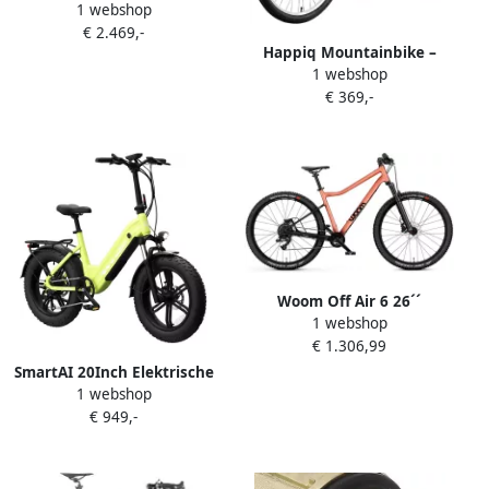
1 webshop
Elektrische trekkingfiets
€ 2.469,-
Bosch Accu 750Wh 29 2023
Happiq Mountainbike –
zwart Pro
1 webshop
Voor volwassenen en – 24
€ 369,-
26 inch (61 66 cm) 21
snelheden koolstofstaal
frame sport-MTB – White-24
Inch-21
Woom Off Air 6 26´´
1 webshop
Mountainbike Oranje
€ 1.306,99
Jongen
SmartAI 20Inch Elektrische
1 webshop
Fiets – 250W Motor 48V20Ah
€ 949,-
Lithium Accu – Actieradius
tot 130 km – Hydraulische
Schijfrem – 20×4.0 inch
Fatbike Banden Shi o 7