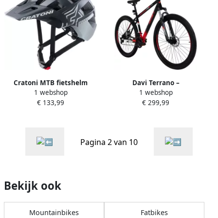
Cratoni MTB fietshelm
Davi Terrano –
1 webshop
1 webshop
AllSET
Mountainbike – 29 inch – 21
€ 133,99
€ 299,99
versnellingen –
Schijfremmen – Voorvork
met vering – Zwart Rood
Pagina 2 van 10
Bekijk ook
Mountainbikes
Fatbikes