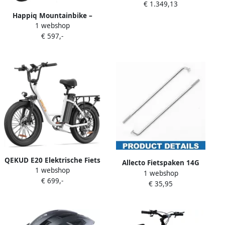
€ 1.349,13
Happiq Mountainbike –
1 webshop
Voor en – Volledig geveerd
€ 597,-
21 versnellingen dubbele
schijfremfiets – Blauw 66
cm
QEKUD E20 Elektrische Fiets
Allecto Fietspaken 14G
1 webshop
– 250W 20 inch Fatbike 48V
1 webshop
Hoogwaardige carbon staal
€ 699,-
13Ah Accu – 7 versnellingen
€ 35,95
Zilver Mountainbike
– Zwart
fietspaken 36 stuks
Geschikt voor fietsen 80MM