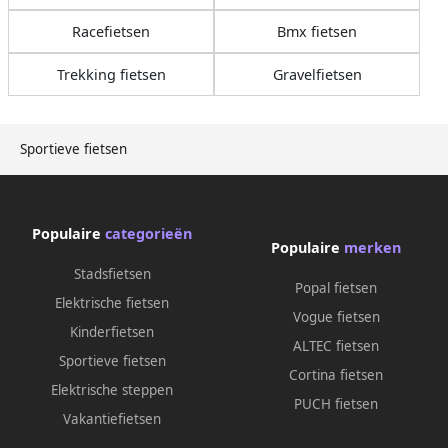
Racefietsen
Bmx fietsen
Trekking fietsen
Gravelfietsen
Sportieve fietsen
Populaire
categorieën
Populaire
merken
Stadsfietsen
Popal fietsen
Elektrische fietsen
Vogue fietsen
Kinderfietsen
ALTEC fietsen
Sportieve fietsen
Cortina fietsen
Elektrische steppen
PUCH fietsen
Vakantiefietsen