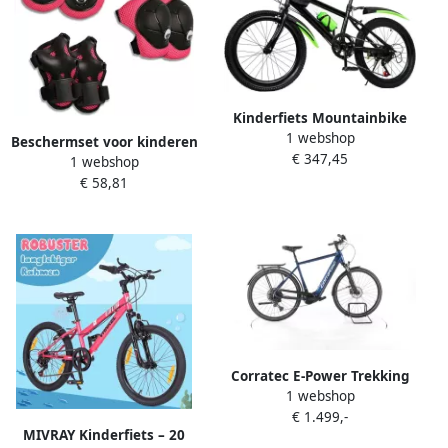
Kinderfiets Mountainbike
1 webshop
Fiets voor kinderen Buiten
Beschermset voor kinderen
€ 347,45
spelen Verstelbare
1 webshop
3 in 1 flexibele
zithoogte 20 inch Zwart
€ 58,81
kniebeschermers
groen
elleboogbeschermers en
polsbeschermers Perfect
voor skateboard BMX fiets
inliners scooter en
rolschaatsen (Red S)
Corratec E-Power Trekking
1 webshop
28 CX6 12S Elektrische
€ 1.499,-
trekkingfiets Bosch Accu
MIVRAY Kinderfiets – 20
625Wh