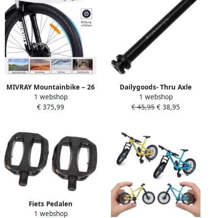
MIVRAY Mountainbike – 26
Dailygoods- Thru Axle
1 webshop
1 webshop
Inch Hardtail Met 21
Aluminium 124 mm
€ 375,99
€ 45,95
€ 38,95
Versnellingen – Stalen
Vervangende Onderdelen
Frame – Zwart Blauw – Voor
Compatibel met
Woon Werkverkeer En Licht
Mountainbike Racefiets
Terrein
M12x1 0 mm Schroefdraad
Inclusief Conische
Wasmachine Steekas
Fiets Pedalen
1 webshop
Kinderpedalen