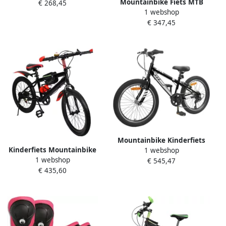
Mountainbike Fiets MTB
€ 268,45
Fietsen 7 Versnellingen 20
1 webshop
Buiten Fietsen
Inch Felgroen
€ 347,45
Koolstofstalen Frame 20
inch Groen
Mountainbike Kinderfiets
Kinderfiets Mountainbike
1 webshop
Jeugdfiets Vrije Tijd School
1 webshop
Kinderfiets 20 inch Buiten
€ 545,47
Stalen Frame 20 inch 6
€ 435,60
Fietsen Dubbele
versnellingen Zwart
Schijfremmen 20 inch Rood