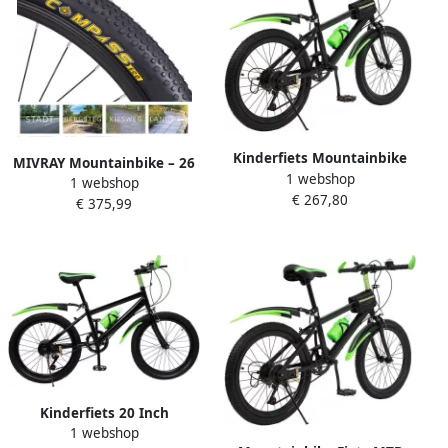
Kinderfiets Mountainbike
MIVRAY Mountainbike – 26
1 webshop
Buitenritten Met drinkfles
1 webshop
Inch – 21 Versnellingen Met
€ 267,80
20 inch Groen
€ 375,99
Kettingschakeling – IJzeren
Frame – Wit – Met
Voorvorkvering En
Schijfrem
Kinderfiets 20 Inch
1 webshop
Mountainbike Fiets Buiten