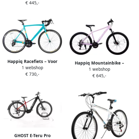
€ 445,-
26 inch (61 66 cm) 21
snelheden koolstofstaal
frame sport-MTB – Black-26
Inch-21
Happiq Racefiets – Voor
Happiq Mountainbike –
1 webshop
heren – 14 versnellingen
1 webshop
Voor en – 21 versnellingen
€ 730,-
racefietsstijl – Aluminium
€ 645,-
mechanische schijfrem
Groen Maat L (53–57 cm)
voorverende vork – Paars 69
cm
GHOST E-Teru Pro