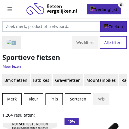
Wis filters
Alle filters
Sportieve fietsen
Meer lezen
Bmx fietsen
Fatbikes
Gravelfietsen
Mountainbikes
Rac
Merk
Kleur
Prijs
Sorteren
Wis
1.204 resultaten:
15%