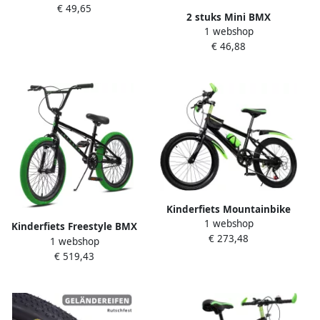
€ 49,65
Mountainbike Veilig Fietsen
2 stuks Mini BMX
Antislip Platform 9.8 x 7 x 2
1 webshop
vingerfiets MTB model
cm Zwart
€ 46,88
decoratie fiets gegoten
speelgoed Mini Bend fiets
model racefiets
mountainbike
Kinderfiets Mountainbike
1 webshop
Stadsfiets Jongens Buiten
Kinderfiets Freestyle BMX
€ 273,48
Fietsen Dubbele
1 webshop
Fiets Beginners Leren
Schijfremmen 130-150 cm
€ 519,43
Duurzaam Stalen Frame 18
Groen
Inch Zwart Groen