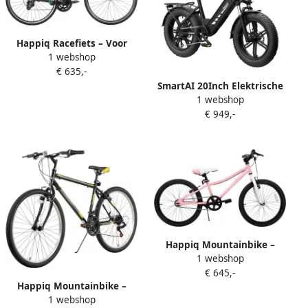
Happiq Racefiets – Voor
1 webshop
heren racegebruik –
€ 635,-
Aluminium frame Shimano
SmartAI 20Inch Elektrische
14 versnellingen – Zwart
1 webshop
Fiets – 250W Motor 48V20Ah
maat S (53 cm)
€ 949,-
Lithium Accu – Actieradius
tot 130 km – Hydraulische
Schijfrem – 20×4.0 inch
Fatbike Banden Shi o 7
Versnellingen–Elektrische
Stadsfiets–Zwart
Happiq Mountainbike –
1 webshop
Voor en – 21 versnellingen
€ 645,-
mechanische schijfrem
Happiq Mountainbike –
voorverende vork – Blauw
1 webshop
Voor volwassenen en – 24
69 cm