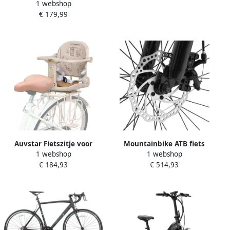
1 webshop
Inch Mountainbike Met 6
€ 179,99
Versnellingen – Stalen
Frame – Roze – Met V-
Brakes en Lage Instap Voor
Kinderen
Auvstar Fietszitje voor
Mountainbike ATB fiets
1 webshop
1 webshop
kinderen achterzitje met
Buiten sporten 21
€ 184,93
€ 514,93
voetsteunen en
versnellingen 26 inch Zwart
veiligheidsbeugels
mountainbike fietszitje
kinderfiets achterzitkussen