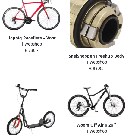
Versnellingen–Elektrische
Stadsfiets–Groente
Happiq Racefiets – Voor
1 webshop
heren racegebruik –
€ 730,-
Aluminium frame Shimano
SnelShoppen Freehub Body
14 versnellingen – Rood
1 webshop
met Lagers 11
maat L (59 cm)
€ 89,95
Versnellingen Fiets Freehub
Body Aluminium Legering 2
Lagers 15mm Gat voor
Racefiets en Mountainbike
Woom Off Air 6 26´´
1 webshop
Mountainbike Zwart Jongen