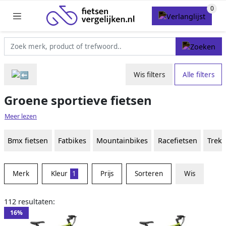
Wis filters
Alle filters
Groene sportieve fietsen
Meer lezen
Bmx fietsen
Fatbikes
Mountainbikes
Racefietsen
Trekk
Merk
Kleur
1
Prijs
Sorteren
Wis
112 resultaten:
16%