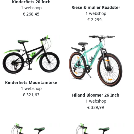
Kinderfiets 20 Inch
Riese & müller Roadster
1 webshop
Mountainbike Fiets Buiten
1 webshop
Mixte touring Elektrische
€ 268,45
Fietsen 7 Versnellingen 20
€ 2.299,-
trekkingfiets Bosch Accu
Inch Felgroen
625Wh
Kinderfiets Mountainbike
1 webshop
Off-road Fiets Kinderen
€ 321,63
Avontuurlijke Ritjes Stabiele
Hiland Bloomer 26 Inch
1 webshop
Versnellingsbak 20 inch
Mountainbike 7
€ 329,99
Groen
Versnellingen Hardtail MTB
met Mechanische Schijfrem
Aluminium Frame Unisex
Volwassen Groen