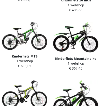
suspension mountainbike
Kinderfiets 20 inch
Bosch
1 webshop
Jeugdfiets Mountainbike
€ 436,66
Buiten Fietsen 7
Versnellingen Verstelbaar
Zadel Groen
Kinderfiets MTB
Kinderfiets Mountainbike
1 webshop
Mountainbike Kinderen
1 webshop
Jeugdfiets Buiten Fietsen 7
€ 603,05
Buitenritten Dubbele
€ 367,45
Versnellingen 20 Inch
vering 20 inch Titanium
Wielmaat Groen
groen