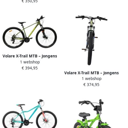
€ 350,95
en
Volare X-Trail MTB – Jongens
1 webshop
– 29 inch – L Groen – 21
€ 394,95
speed
Volare X-Trail MTB – Jongens
1 webshop
– 27 5 inch S – Groen – 21
€ 374,95
speed