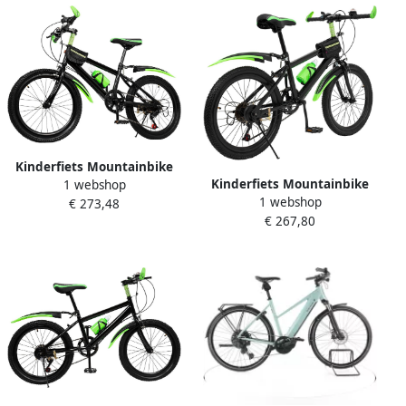
Kinderfiets Mountainbike
Kinderfiets Mountainbike
1 webshop
Stadsfiets Jongens Buiten
1 webshop
Buitenritten Met drinkfles
€ 273,48
Fietsen Dubbele
€ 267,80
20 inch Groen
Schijfremmen 130-150 cm
Groen