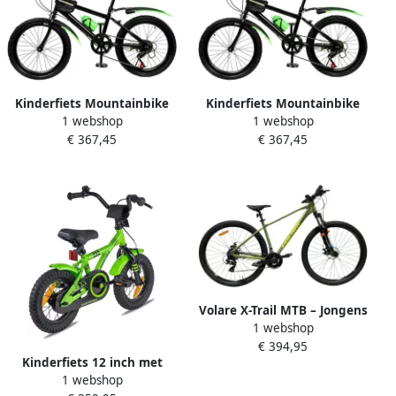
Kinderfiets Mountainbike
Kinderfiets Mountainbike
1 webshop
1 webshop
Jeugdfiets Buiten Sporten 7
Jeugdfiets Buiten Fietsen 7
€ 367,45
€ 367,45
Versnellingen 20 Inch
Versnellingen Schijfrem 20
Groen
Inch Groen
Volare X-Trail MTB – Jongens
1 webshop
– 29 inch – M Groen – 21
€ 394,95
speed
Kinderfiets 12 inch met
1 webshop
zijwieltjes Groene BMX voor