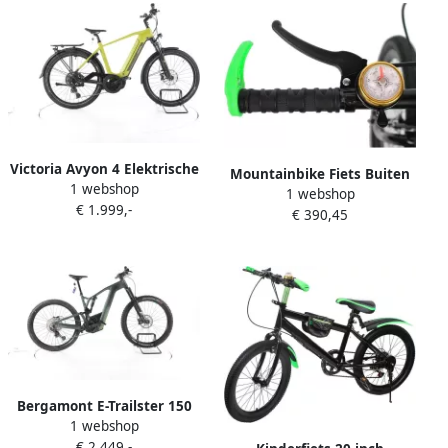
Victoria Avyon 4 Elektrische
Mountainbike Fiets Buiten
1 webshop
trekkingfiets Bosch Accu
1 webshop
Fietsen Dubbele Schijfrem
€ 1.999,-
625Wh 27 5 2023 groen Pro
€ 390,45
20 Inch Groen
Bergamont E-Trailster 150
1 webshop
Expert Elektrische full-
€ 2.449,-