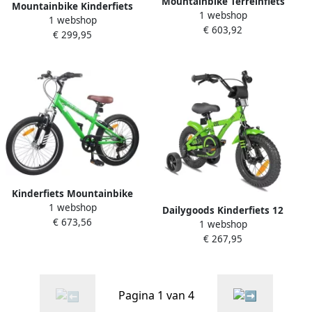
Mountainbike Terreinfiets
Mountainbike Kinderfiets
1 webshop
Buiten Fietsen 18
1 webshop
Stoere Fiets Buiten Plezier
€ 603,92
Versnellingen 26 Inch
€ 299,95
Verstelbare Zithoogte 20
Groen
Inch Wielmaat Groen
Kinderfiets Mountainbike
1 webshop
Buiten Fietsen 6
Dailygoods Kinderfiets 12
€ 673,56
Versnellingen 20 inch Groen
1 webshop
inch met zijwieltjes Groene
€ 267,95
BMX voor en
Pagina 1 van 4