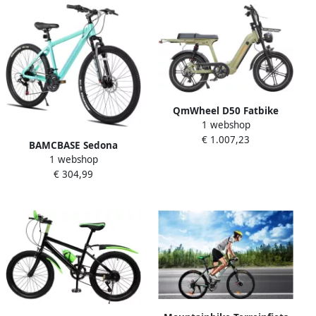
QmWheel D50 Fatbike
1 webshop
Groen
€ 1.007,23
BAMCBASE Sedona
1 webshop
voorvering mountainbike
€ 304,99
26 aluminium frame 21
versnellingen Groen