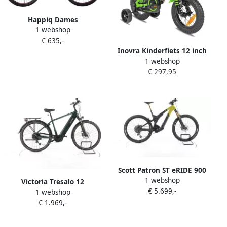
Happiq Dames
1 webshop
mountainbike – Voor
€ 635,-
volwassenen – 21
Inovra Kinderfiets 12 inch
versnellingen
1 webshop
met zijwieltjes Groene BMX
vergrendelbare verende
€ 297,95
voor en
vork dubbele schijfremmen
aluminium frame – Groen
51 66 69 cm
Scott Patron ST eRIDE 900
1 webshop
Tuned Elektrische full-
Victoria Tresalo 12
€ 5.699,-
suspension mountainbike
1 webshop
Elektrische trekkingfiets
Bosch
€ 1.969,-
Bosch Accu 625Wh 28 2023
groen