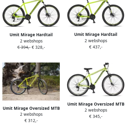
Umit Mirage Hardtail
Umit Mirage Hardtail
2 webshops
Mountainbike 29 Inch 50
2 webshops
Mountainbike 27.5 Inch 50
€ 437,-
cm Unisex 21V Hydraulische
€ 394,-
€ 328,-
cm Unisex 21V Hydraulische
schijfrem Lime Zwart
schijfrem Lime Zwart
Umit Mirage Oversized MTB
Umit Mirage Oversized MTB
2 webshops
27.5 Inch 50 cm Unisex 21V
2 webshops
29 Inch 50 cm Unisex 21V V
€ 345,-
V Brakes Lime Zwart
€ 312,-
Brakes Lime Zwart