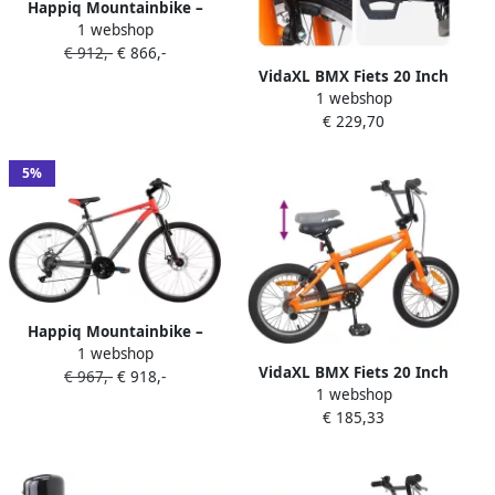
Happiq Mountainbike –
1 webshop
Voor heren en studenten –
€ 912,-
€ 866,-
18 versnellingen voor- en
VidaXL BMX Fiets 20 Inch
achterschijfremmen
1 webshop
voor kinderen ouder dan 9
verende vork – 66 cm 70 cm
€ 229,70
jaar Oranje
wielen oranje aluminium
frame
5%
Happiq Mountainbike –
1 webshop
Voor heren en studenten –
VidaXL BMX Fiets 20 Inch
€ 967,-
€ 918,-
18 versnellingen voor- en
1 webshop
voor kinderen ouder dan 9
achterschijfremmen
€ 185,33
jaar Oranje
verende vork – 66 cm 70 cm
wielen oranje aluminium
frame