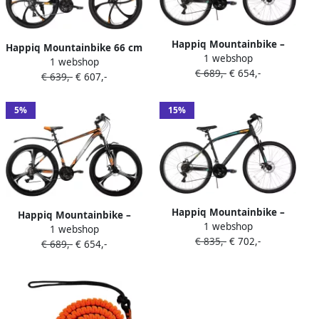
Happiq Mountainbike –
Happiq Mountainbike 66 cm
1 webshop
Voor en – 18 versnellingen
1 webshop
– Voor en Off-Road en
€ 689,-
€ 654,-
voorverende vork dubbele
€ 639,-
€ 607,-
Dagelijks Gebruik – 21
mechanische schijfrem – 66
Versnellingen MTB met
cm oranje
Dubbele Mechanische
5%
15%
Schijfrem – Aluminium
Frame met Spatborden –
Oranje
Happiq Mountainbike –
Happiq Mountainbike –
1 webshop
Voor en – 18 versnellingen
1 webshop
Voor en – 18 versnellingen 3
€ 835,-
€ 702,-
voorverende vork dubbele
€ 689,-
€ 654,-
spaken schijfremfiets –
mechanische schijfrem – 66
Aluminium Oranje 66 cm
cm oranje