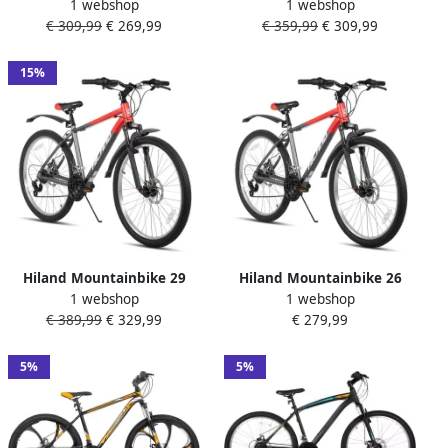
1 webshop
1 webshop
26 Inch 18 Versnellingen
Inch 18 Versnellingen
€ 309,99
€ 269,99
€ 359,99
€ 309,99
Robuust Stalen Frame
Mechanische Schijfrem
Dubbele Schijfrem MTB voor
Verende Voorvork MTB voor
&
&
15%
Hiland Mountainbike 29
Hiland Mountainbike 26
1 webshop
1 webshop
Inch 18 Versnellingen
Inch 18 Versnellingen
€ 389,99
€ 329,99
€ 279,99
Mechanische Schijfrem
Mechanische Schijfrem
Verende Voorvork MTB voor
Verende Voorvork MTB voor
&
&
5%
5%