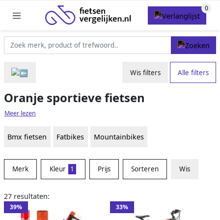
Wis filters
Alle filters
Oranje sportieve fietsen
Meer lezen
Bmx fietsen
Fatbikes
Mountainbikes
Merk
Kleur
1
Prijs
Sorteren
Wis
27 resultaten:
39%
33%