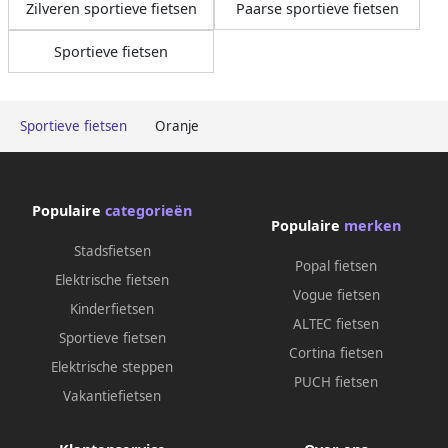
Zilveren sportieve fietsen
Paarse sportieve fietsen
Sportieve fietsen
Sportieve fietsen
Oranje
Populaire
categorieën
Populaire
merken
Stadsfietsen
Popal fietsen
Elektrische fietsen
Vogue fietsen
Kinderfietsen
ALTEC fietsen
Sportieve fietsen
Cortina fietsen
Elektrische steppen
PUCH fietsen
Vakantiefietsen