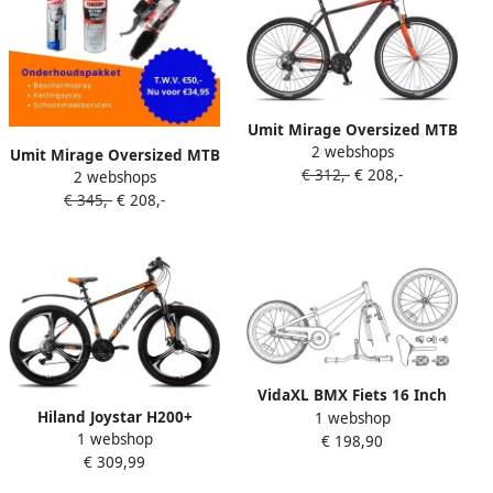
Umit Mirage Oversized MTB
2 webshops
29 Inch 50 cm Unisex 21V V
Umit Mirage Oversized MTB
€ 312,-
€ 208,-
Brakes Zwart Oranje
2 webshops
27.5 Inch 50 cm Unisex 21V
€ 345,-
€ 208,-
V Brakes Zwart Oranje
VidaXL BMX Fiets 16 Inch
Hiland Joystar H200+
1 webshop
voor 5-8 jaar oud Oranje
1 webshop
Mountainbike Unisex 26
€ 198,90
€ 309,99
inch Framemaat 43 cm
Oranje