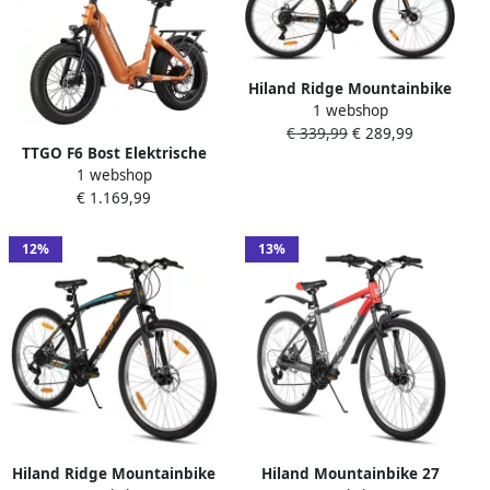
o 7 Versnellingen–
Elektrische Stadsfiets–
Oranje
Hiland Ridge Mountainbike
1 webshop
27 Inch 18 Versnellingen
€ 339,99
€ 289,99
Robuust Stalen Frame
TTGO F6 Bost Elektrische
Dubbele Schijfrem MTB voor
1 webshop
Fiets – 48V 18Ah Lithium
&
€ 1.169,99
Accu – Actieradius tot 140
km – Opvouwbaar – 20×4.0
inch Fatbike Banden –
12%
13%
Hydraulische Schijfrem –
Aluminium Frame–48V
250W Achterwielmotor–
Verende Voorvork met Lock-
out–Elektrische Stadsfiets–
Oranje
Hiland Ridge Mountainbike
Hiland Mountainbike 27