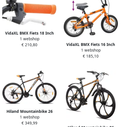
VidaXL BMX Fiets 18 Inch
1 webshop
voor 7-10 jaar oud Oranje
VidaXL BMX Fiets 16 Inch
€ 210,80
1 webshop
voor 5-8 jaar oud Oranje
€ 185,10
Hiland Mountainbike 26
1 webshop
inch Unisex MTB 18
€ 349,99
Versnellingen Lichtgewicht