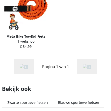
Meta Bike TowKid Fiets
1 webshop
Sleeptouw voor Kinderen
€ 34,99
2.5M Elastisch Bungee
Sleepkabel voor Kinderen
en Volwassenen Kinderfiets
Mountainbike E-Bike Woom
Pagina 1 van 1
MTB
Bekijk ook
Zwarte sportieve fietsen
Blauwe sportieve fietsen