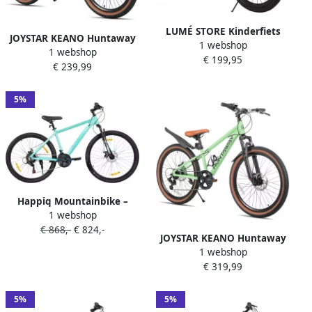
LUMÉ STORE Kinderfiets
JOYSTAR KEANO Huntaway
1 webshop
Mountainbike Fatbike 7
1 webshop
Mountainbike 20 inch
€ 199,95
Versnellingen Antislip
€ 239,99
Kinder MTB 7 Versnellingen
Banden Opbergtas 20 Inch
Lichtgewicht Aluminium
130-150cm Zwart
Frame &
5%
Happiq Mountainbike –
1 webshop
Voor en – Hardtail 21
€ 868,-
€ 824,-
versnellingen schijfrem – 66
JOYSTAR KEANO Huntaway
cm 70 cm wielen groen
1 webshop
Mountainbike 24 inch
aluminium frame
€ 319,99
Kinder MTB 7 Versnellingen
Lichtgewicht Aluminium
Frame &
5%
5%