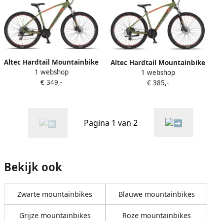
voor buitenactiviteiten in
voor buitenactiviteiten in
de lente
de lente
Altec Hardtail Mountainbike
Altec Hardtail Mountainbike
1 webshop
Camaro MTB 27.5 Inch 45
1 webshop
Camaro MTB 27.5 Inch 45
€ 349,-
cm Unisex 21V Mechanische
€ 385,-
cm Unisex 24V Hydraulische
schijfrem Legergroen Rood
schijfrem Legergroen Rood
Pagina 1 van 2
Bekijk ook
Zwarte mountainbikes
Blauwe mountainbikes
Grijze mountainbikes
Roze mountainbikes