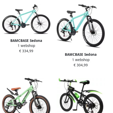
vergrendelbare verende
vork dubbele schijfremmen
aluminium frame – Groen
51 66 69 cm
BAMCBASE Sedona
1 webshop
voorvering mountainbike
€ 334,99
27.5 aluminium frame 21
BAMCBASE Sedona
versnellingen Groen
1 webshop
voorvering mountainbike
€ 304,99
26 aluminium frame 21
versnellingen Groen