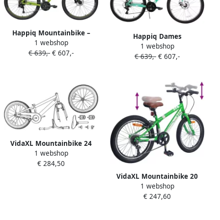
Happiq Mountainbike –
Happiq Dames
1 webshop
Voor heren – 21
1 webshop
mountainbike – Voor
€ 639,-
€ 607,-
versnellingen hydraulische
€ 639,-
€ 607,-
recreatief gebruik MTB-
schijfremmen
liefhebbers – 18
vergrendelbare verende
versnellingen
vork 27 5 inch (70 cm) wiel –
voorvorkvering dubbele
Green-21
mechanische schijfremmen
– Aluminium groen 66 cm
VidaXL Mountainbike 24
1 webshop
Inch 6-Snelheid voor 8-12
€ 284,50
jaar oud Groen
VidaXL Mountainbike 20
1 webshop
Inch 6-Snelheid voor 5-8 jaar
€ 247,60
oud Groen