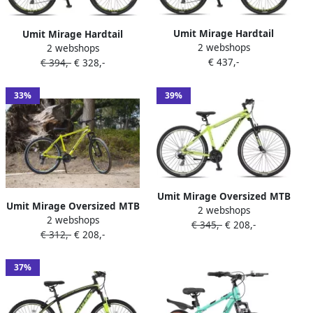
Umit Mirage Hardtail
Umit Mirage Hardtail
2 webshops
Mountainbike 29 Inch 50
2 webshops
Mountainbike 27.5 Inch 50
€ 437,-
cm Unisex 21V Hydraulische
€ 394,-
€ 328,-
cm Unisex 21V Hydraulische
schijfrem Lime Zwart
schijfrem Lime Zwart
33%
39%
Umit Mirage Oversized MTB
Umit Mirage Oversized MTB
2 webshops
27.5 Inch 50 cm Unisex 21V
2 webshops
29 Inch 50 cm Unisex 21V V
€ 345,-
€ 208,-
V Brakes Lime Zwart
€ 312,-
€ 208,-
Brakes Lime Zwart
37%