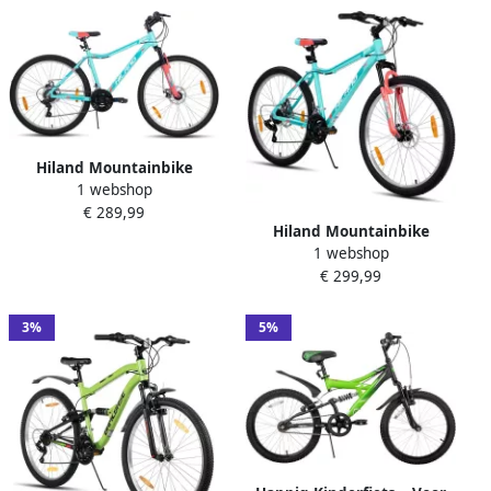
Mechanische Schijfremmen
groen beperkte garantie
Hiland Mountainbike
1 webshop
Dames 26 Inch 18
€ 289,99
Versnellingen Lichtgewicht
Hiland Mountainbike
Aluminium Frame Verende
1 webshop
Dames 27 Inch 18
Voorvork Dubbele
€ 299,99
Versnellingen Lichtgewicht
Schijfremmen
Aluminium Frame Verende
Voorvork Dubbele
3%
5%
Schijfremmen