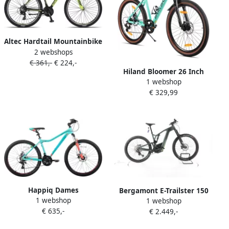
Altec Hardtail Mountainbike
2 webshops
Camaro MTB 27.5 Inch 45
€ 361,-
€ 224,-
cm Unisex 21V V-Brakes
Hiland Bloomer 26 Inch
Zwart Lime
1 webshop
Mountainbike 7
€ 329,99
Versnellingen Hardtail MTB
met Mechanische Schijfrem
Aluminium Frame Unisex
Volwassen Groen
Happiq Dames
Bergamont E-Trailster 150
1 webshop
mountainbike – Voor
1 webshop
Expert Elektrische full-
€ 635,-
volwassenen – 21
€ 2.449,-
suspension mountainbike
versnellingen
Bosch