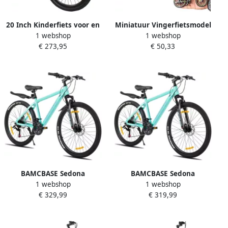
20 Inch Kinderfiets voor en
Miniatuur Vingerfietsmodel
1 webshop
1 webshop
Premium Mountainbike
1:10 Speelgoed
€ 273,95
€ 50,33
voor Outdoor Sport
Mountainbike voor
Decoratie en Cadeaus
BAMCBASE Sedona
BAMCBASE Sedona
1 webshop
1 webshop
voorvering mountainbike
voorvering mountainbike
€ 329,99
€ 319,99
27.5 aluminium frame 21
26 aluminium frame 21
versnellingen handrem
versnellingen handrem
mechanische schijfrem Bell
mechanische schijfrem Bell
spatborden groen Geschikt
spatborden groen Geschikt