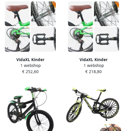
VidaXL Kinder
VidaXL Kinder
1 webshop
1 webshop
mountainbike 24 Inch 6-
mountainbike 20 Inch 6-
€ 252,60
€ 218,80
Speed voor 8-12 jaar oud
Speed voor 5-8 jaar oud
Groen
Groen