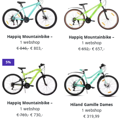
Happiq Mountainbike –
Happiq Mountainbike –
1 webshop
Voor en – Hardtail 21
1 webshop
Voor en – Hardtail 21
€ 846,-
€ 803,-
versnellingen schijfrem – 66
€ 692,-
€ 657,-
versnellingen V-brake – 66
cm 70 cm wielen groen
cm wielen groen frame van
aluminium frame
hoogwaardig staal
5%
Happiq Mountainbike –
Hiland Gamille Dames
1 webshop
Voor heren – Volledig
1 webshop
Mountainbike 26 inch –
€ 769,-
€ 730,-
geveerd 18 versnellingen V-
€ 319,99
Mintgroen MTB met Lage
rem schokabsorberende
Instap – 18 Versnellingen –
voorvork – 66 cm wielen