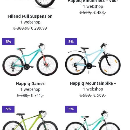
Happiq Kinderfiets – Voor
1 webshop
kinderen 5-13 jaar –
€ 509,-
€ 483,-
Mountainbike dubbele
Hiland Full Suspension
vering – 51 cm groen
1 webshop
Mountainbike 26 inch MTB
€ 309,99
€ 299,99
18 Versnellingen Schijfrem
& Volwassenen
5%
5%
Happiq Mountainbike –
Happiq Dames
1 webshop
Voor dames mountainbiken
1 webshop
mountainbike – Voor
€ 599,-
€ 569,-
– 18-speed V-brake – Stevig
€ 780,-
€ 741,-
volwassenen – 21
66 cm groen
versnellingen
vergrendelbare verende
5%
5%
vork dubbele schijfremmen
aluminium frame – Groen
51 66 69 cm