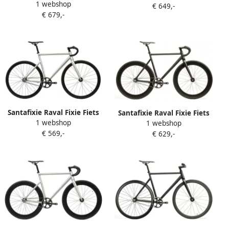
1 webshop
Edition Track Fiets Raw
€ 649,-
€ 679,-
Santafixie Raval Fixie Fiets
Santafixie Raval Fixie Fiets
1 webshop
Raw 30mm 2S
1 webshop
Matte Black 60mm 3 Speeds
€ 569,-
€ 629,-