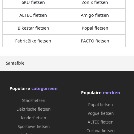
6KU fietsen
Zonix fietsen
ALTEC fietsen
Amigo fietsen
Bikestar fietsen
Popal fietsen
FabricBike fietsen
PACTO fietsen
Santafixie
Populaire
categorieën
Populaire
merken
Stadsfietsen
Popal fietsen
Elektrische fietsen
Vogue fietsen
Kinderfietsen
ALTEC fietsen
Sportieve fietsen
Cortina fietsen