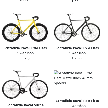
Black 60mm
€ 569,-
Santafixie Raval Fixie Fiets
Santafixie Raval Fixie Fiets
1 webshop
1 webshop
Yellow
Matte Black Premium
€ 529,-
€ 769,-
Santafixie Raval Fixie Fiets
Santafixie Raval Miche
1 webshop
Matte Black 40mm 3 Speeds