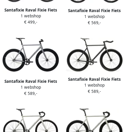
Santafixie Raval Fixie Fiets
Santafixie Raval Fixie Fiets
1 webshop
Hydrozoa 30mm
1 webshop
Desert 30mm
€ 499,-
€ 569,-
Santafixie Raval Fixie Fiets
Santafixie Raval Fixie Fiets
1 webshop
Matte Black 60mm
1 webshop
Matte Grey 60mm
€ 589,-
€ 589,-