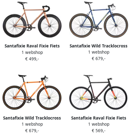
Santafixie Wild Tracklocross
Santafixie Raval Fixie Fiets
1 webshop
Fixie Fiets Navy
1 webshop
Anthozoa 60mm
€ 679,-
€ 499,-
Santafixie Wild Tracklocross
Santafixie Raval Fixie Fiets
1 webshop
1 webshop
Fixie Fiets Orange
Black Sunset
€ 679,-
€ 569,-