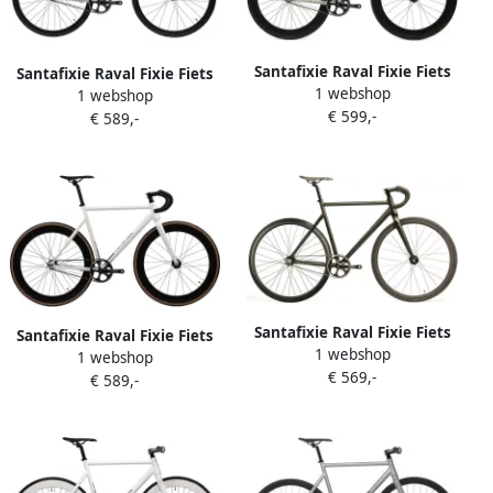
Santafixie Raval Fixie Fiets
Santafixie Raval Fixie Fiets
1 webshop
Raw 60mm
1 webshop
Raw 30mm
€ 599,-
€ 589,-
Santafixie Raval Fixie Fiets
Santafixie Raval Fixie Fiets
1 webshop
Matte Black 30mm
1 webshop
White 2.0
€ 569,-
€ 589,-