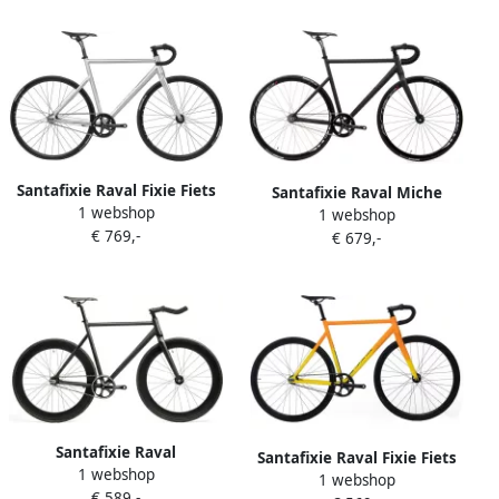
Santafixie Raval Fixie Fiets
Santafixie Raval Miche
1 webshop
Raw Premium
1 webshop
Edition Track Fiets Matte
€ 769,-
€ 679,-
Black
Santafixie Raval
Santafixie Raval Fixie Fiets
1 webshop
Terugtrapem Fiets Matte
1 webshop
Yellow Sunset
€ 589,-