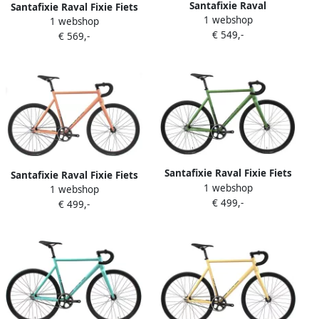
Santafixie Raval
Santafixie Raval Fixie Fiets
1 webshop
Terugtrapem Fiets Matte
1 webshop
Raw 60mm 2S
€ 549,-
Black 30mm
€ 569,-
Santafixie Raval Fixie Fiets
Santafixie Raval Fixie Fiets
1 webshop
Army 30mm
1 webshop
Anthozoa 30mm
€ 499,-
€ 499,-