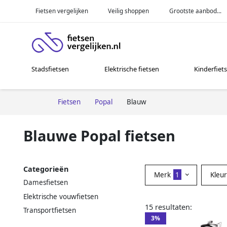
Fietsen vergelijken
Veilig shoppen
Grootste aanbod...
Stadsfietsen
Elektrische fietsen
Kinderfiet
Fietsen
Popal
Blauw
Blauwe Popal fietsen
Categorieën
Merk
1
Kleu
Damesfietsen
Elektrische vouwfietsen
15 resultaten:
Transportfietsen
3%