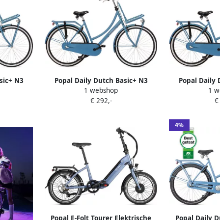
sic+ N3
Popal Daily Dutch Basic+ N3
Popal Daily 
1 webshop
1 w
ets Dames
Transportfiets Stadsfiets Dames
Transportfiets
€ 292,-
€
org Blue
47 centimeter GÃ¶teborg Blue
53 centimete
4%
Popal E-Folt Tourer Elektrische
Popal Daily D