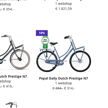
1 webshop
Elektrische Fiets E-bike 28 Inch
ebshop
 Stadsfiets Dames
€ 1.821,59
Damesfiets 59 cm 7
,-
€ 354,-
er Petrol Blauw
Versnellingen Rollerbrake 562
Wh Accu Petrolblauw
18%
utch Prestige N7
Popal Daily Dutch Prestige N7
ebshop
ts 28 inch Dames
1 webshop
Transportfiets 28 inch Dames
,-
€ 419,-
ame 59cm Petrol
€ 384,-
€ 314,-
Aluminium frame 59cm Göteborg
lauw
Blauw