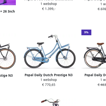
1 webshop
1 w
vouwfiets 20 inch 420 Wh accu 6
Transportfiets
€ 1.399,-
€ 370
versnellingen Blauw
59 centimet
c+ 26 Inch
rugtraprem
9%
Popal Daily Dutch Prestige N3
Popal Daily D
stige N3
1 webshop
1 w
Transportfiets Stadsfiets Dames
Transportfie
ets Dames
€ 770,65
€ 463
53 centimeter GÃ¶teborg Blue
Aluminium fr
l Blauw
B