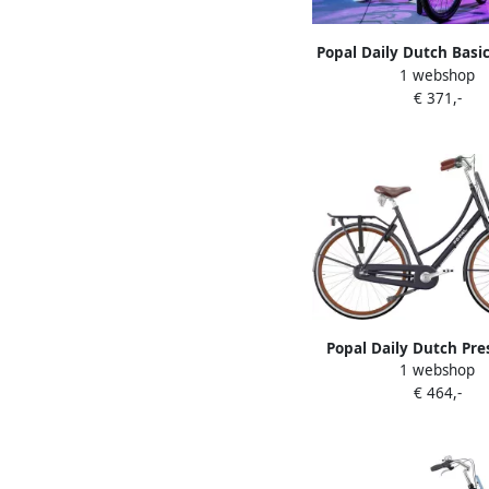
Popal Daily Dutch Basi
1 webshop
45 5 cm Meisjes 3V Te
€ 371,-
Petrolblauw
Popal Daily Dutch Pre
1 webshop
Transportfiets Stadsfi
€ 464,-
53 centimeter Petro