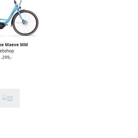
ike Maeve MM
ebshop
e moederfiets
1.299,-
ium Blauw