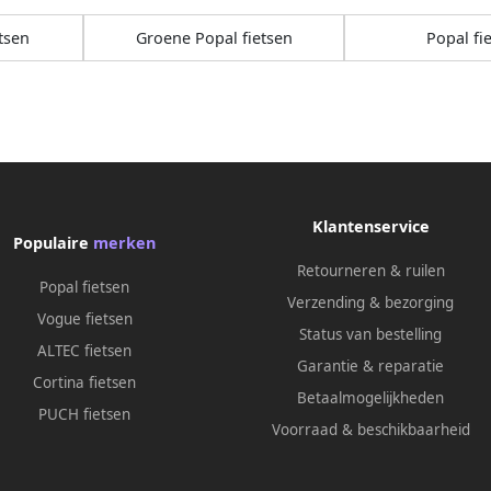
tsen
Groene Popal fietsen
Popal fi
Klantenservice
Populaire
merken
Retourneren & ruilen
Popal fietsen
Verzending & bezorging
Vogue fietsen
Status van bestelling
ALTEC fietsen
Garantie & reparatie
Cortina fietsen
Betaalmogelijkheden
PUCH fietsen
Voorraad & beschikbaarheid