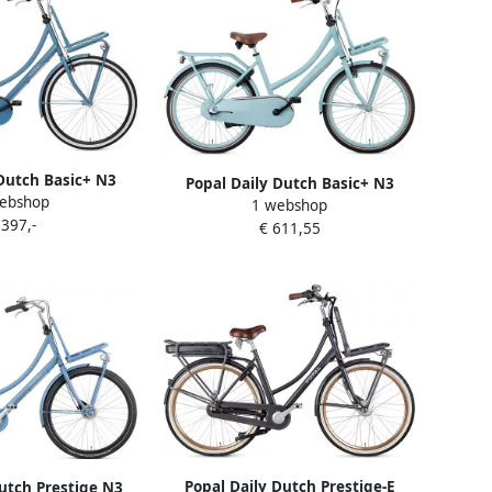
Dutch Basic+ N3
Popal Daily Dutch Basic+ N3
ebshop
 Stadsfiets Dames
1 webshop
Kinder transportfiets 24 inch
 397,-
r GÃ¶teborg Blue
€ 611,55
Meisjes Reflecterende logo's Mat
Blauw
Popal Daily Dutch Prestige-E
utch Prestige N3