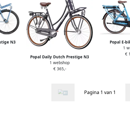
stige N3
Popal E-b
1 w
 Aluminium
Elektrisch
€ 
öteborg
Alumin
Popal Daily Dutch Prestige N3
1 webshop
Transportfiets Stadsfiets Dames
€ 365,-
47 centimeter Petrol Blauw
Pagina 1 van 1