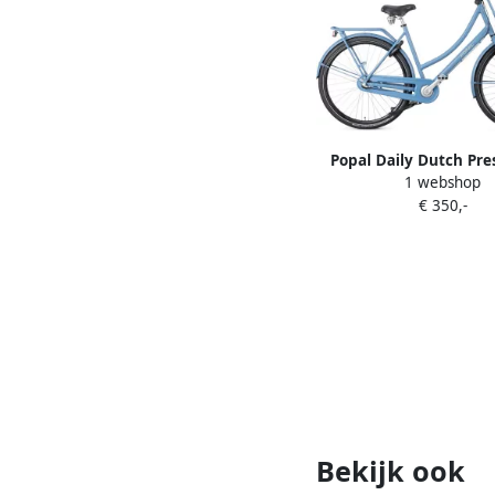
Popal Daily Dutch Pre
1 webshop
Transportfiets 28 inch
€ 350,-
frame Dames 47cm G
Blauw
Bekijk ook