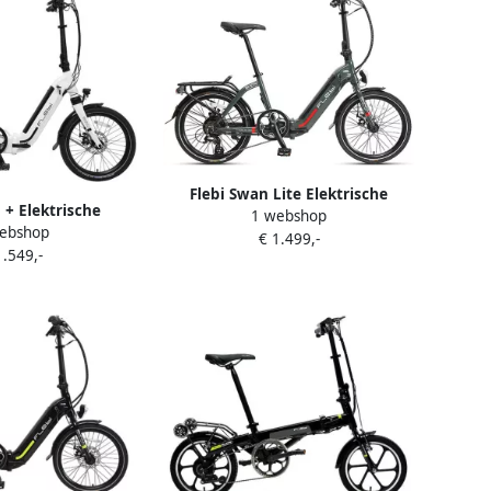
Flebi Swan Lite Elektrische
 + Elektrische
1 webshop
Vouwfiets Grey Raptor
ebshop
ets White
€ 1.499,-
1.549,-