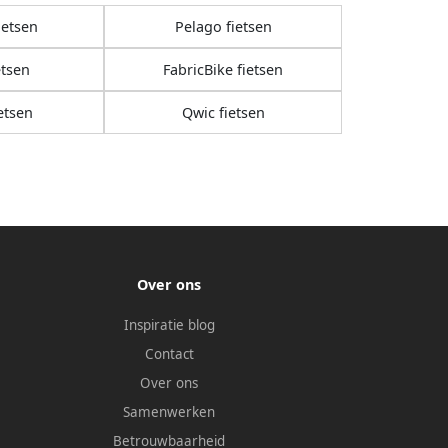
ietsen
Pelago fietsen
etsen
FabricBike fietsen
etsen
Qwic fietsen
Over ons
Inspiratie blog
Contact
Over ons
Samenwerken
Betrouwbaarheid