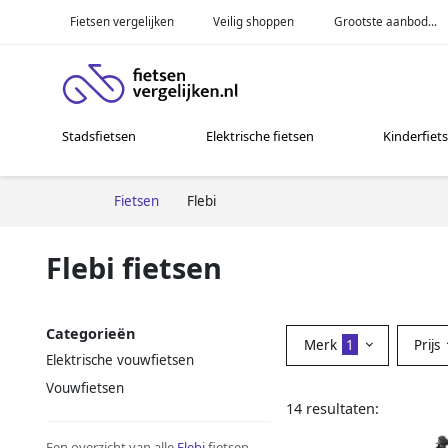
Fietsen vergelijken
Veilig shoppen
Grootste aanbod...
Stadsfietsen
Elektrische fietsen
Kinderfiet
Fietsen
Flebi
Flebi fietsen
Categorieën
Merk
1
Prijs
Elektrische vouwfietsen
Vouwfietsen
14 resultaten:
Een overzicht van alle
Flebi
fietsen.