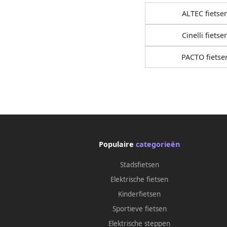
ALTEC fietse
Cinelli fietse
PACTO fietse
Populaire
categorieën
Stadsfietsen
Elektrische fietsen
Kinderfietsen
Sportieve fietsen
Elektrische steppen