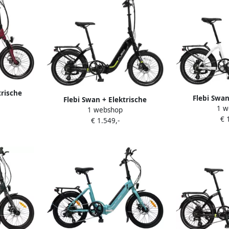
trische
Flebi Swan
Flebi Swan + Elektrische
deaux
1 w
Vouwfi
1 webshop
Vouwfiets Black Lime
€ 
€ 1.549,-