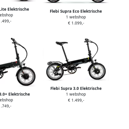
Lite Elektrische
Flebi Supra Eco Elektrische
ebshop
s Black Lime
1 webshop
Vouwfiets Black Lime
1.499,-
€ 1.099,-
Flebi Supra 3.0 Elektrische
3.0+ Elektrische
1 webshop
Vouwfiets Black Lime
ebshop
 Grey Raptor
€ 1.499,-
1.749,-