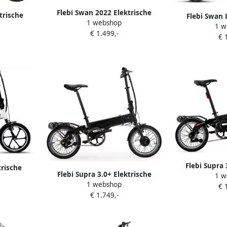
Flebi Swan 2022 Elektrische
trische
Flebi Swan 
1 webshop
Vouwfiets Turkoois
ite
1 w
Vouwfiet
€ 1.499,-
€ 
Flebi Supra 
trische
Flebi Supra 3.0+ Elektrische
1 w
Vouwfiets
lack
1 webshop
Vouwfiets Black Lime
€ 
€ 1.749,-