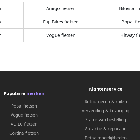
n
Amigo fietsen
Bikestar f
n
Fuji Bikes fietsen
Popal fi
n
Vogue fietsen
Hitway fi
Klantenservice
Populaire
merken
Retourneren & ruilen
Popal fietsen
Verzending & bezorging
Vogue fietsen
Status van bestelling
ALTEC fietsen
Garantie & reparatie
Cortina fietsen
Betaalmogelijkheden