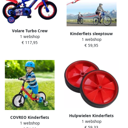
Volare Turbo Crew
Kinderfiets sleeptouw
1 webshop
Kinderfiets Jongens 12 inch
1 webshop
elastische sleepriem
€ 117,95
Blauw Rood Twee
€ 59,95
bungee trekkoord ouder-
handremmen
kind tractietouw rood
draagvermogen 150 kg
Hulpwielen Kinderfiets
COVREO Kinderfiets
1 webshop
Loopfiets wielen Leren
1 webshop
85x36x54 cm rood van
€ 59,33
Fietsen Stevig en Duurzaam