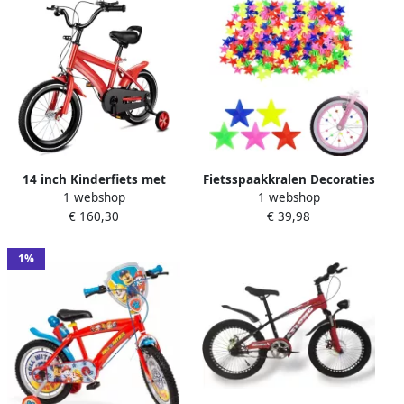
14 inch Kinderfiets met
Fietsspaakkralen Decoraties
1 webshop
1 webshop
Zijwielen voor en
Wiel Kinderfiets Versieren
€ 160,30
€ 39,98
Eenvoudig te Bevestigen
144 Stuks Veelkleurig
1%