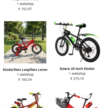
1 webshop
Stabilisatoren Kinderfiets
€ 102,97
Veilig Leren Fietsen
Verbrede Wielbasis 12 inch
Rood
Stoere 20 Inch Kinder
Kinderfiets Loopfiets Leren
1 webshop
Mountainbike met 7
1 webshop
Fietsen Inclusief
€ 379,70
Versnellingen en
€ 160,54
Steunwielen 14 inch Rood
Terugtraprem