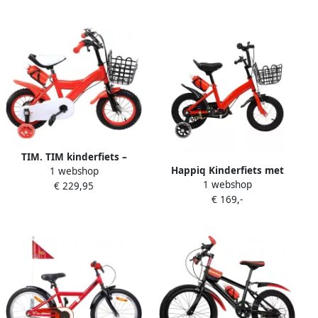
cm Rood
Beugels 12-20 Inch Rood
TIM. TIM kinderfiets –
Happiq Kinderfiets met
1 webshop
Kinderfiets vanaf 3 jaar –
1 webshop
Zijwieltjes Met Fleshouder
€ 229,95
Loopfiets – Met Wieltjes –
€ 169,-
en Mand voor kinderen 2-5
12 Inch – Sportief – In
jaar Rood Roze
Hoogte Verstelbaar – Voor
en – Met Slijtvaste Banden
Rood 90cm × 45cm × 60cm