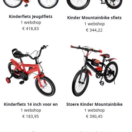
Kinderfiets Jeugdfiets
Kinder Mountainbike sfiets
1 webshop
Buiten spelen Stabiel stalen
1 webshop
sfiets Buiten Fietsen 7
€ 418,83
frame 18 inch Rood
€ 344,22
Versnellingen 20 Inch Rood
Kinderfiets 14 inch voor en
Stoere Kinder Mountainbike
1 webshop
1 webshop
(3-6 jaar) met Zijwieltjes
20 inch met 7 Versnellingen
€ 183,95
€ 390,45
en Verende Vork