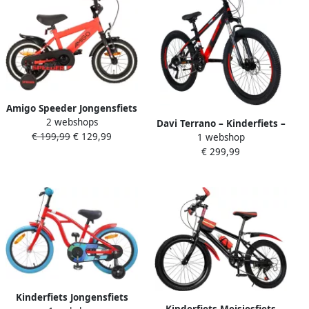
Amigo Speeder Jongensfiets
2 webshops
12 Inch 21 5 cm Kinderfiets
Davi Terrano – Kinderfiets –
€ 199,99
€ 129,99
voor Jongens Terugtraprem
1 webshop
24 inch – 21 versnellingen –
Rood Zwart
€ 299,99
Schijfremmen – 130-160 cm
– Rood Zwart – Jongen
Kinderfiets Jongensfiets
Kinderfiets Meisjesfiets