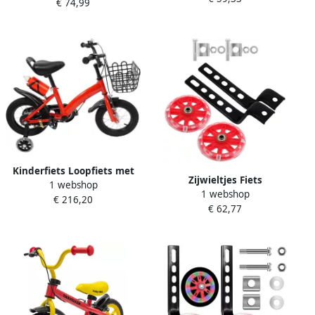
€ 74,99
metaal met pedalen en
11x11x2.5cm Zwart
zijwielen
Kinderfiets Loopfiets met
Zijwieltjes Fiets
1 webshop
wielen Leren fietsen
1 webshop
Oefenwielen Kinderfiets
€ 216,20
Inclusief waterfles 12 inch
€ 62,77
Leren Fietsen Verbeterde
Rood
Stabiliteit 29 x 11.5 x 2 cm
Rood