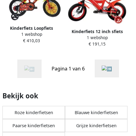
Kinderfiets Loopfiets
Kinderfiets 12 inch sfiets
1 webshop
Peuterfiets Leren Fietsen
1 webshop
Leren fietsen Met
€ 410,03
Lichtgewicht Frame 14 Inch
€ 191,15
steunwielen 80-95 cm
Rood
lengte Rood geel blauw
Pagina 1 van 6
Bekijk ook
Roze kinderfietsen
Blauwe kinderfietsen
Paarse kinderfietsen
Grijze kinderfietsen