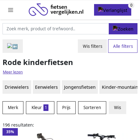
Wis filters
Alle filters
Rode kinderfietsen
Meer lezen
Driewielers
Eenwielers
Jongensfietsen
Kinder-mountainb
Merk
Kleur
1
Prijs
Sorteren
Wis
196 resultaten:
35%