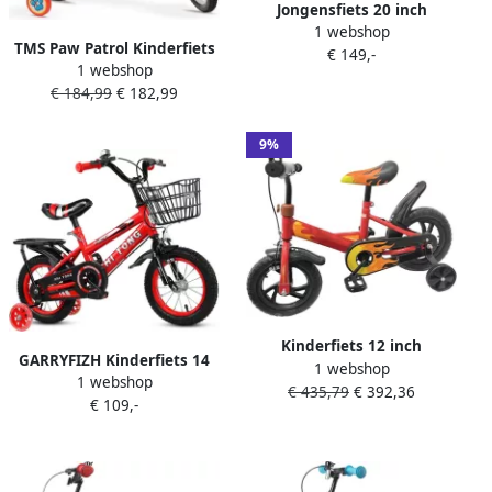
Jongensfiets 20 inch
1 webshop
Kinderfiets 20 inch
TMS Paw Patrol Kinderfiets
€ 149,-
Mountainbike met
1 webshop
16 Inch Czerwony
schijfremmen en vering
€ 184,99
€ 182,99
Veiligheid en Stabiliteit
Mountainbike kinderfiets 6
7 & 8 jaar
9%
Kinderfiets 12 inch
GARRYFIZH Kinderfiets 14
1 webshop
Peuterfiets sportfiets Veilig
1 webshop
Inch met Achterzitje – &
€ 435,79
€ 392,36
leren fietsen Stevig
€ 109,-
Fiets 2-6 Jaar – Verstelbaar
koolstofstaal frame Tot 50
Stuur & Zadel – Met Fiets
kg Rood
dje – Rood