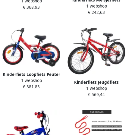
1 webshop
Peuters Buiten Spelen
1 webshop
Kinder Mountainbike
€ 368,93
Klassiek Design 16 inch
€ 242,63
Buiten Fietsen 7
Rood
Versnellingen 20 inch Rood
Kinderfiets Loopfiets Peuter
1 webshop
Leren Fietsen Dubbel
Kinderfiets Jeugdfiets
€ 381,83
Remsysteem 14 inch Rood
1 webshop
Buiten spelen 6
€ 569,44
versnellingen 20 inch Rood