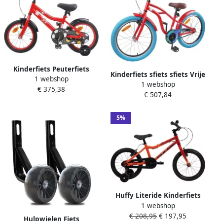
Kinderfiets Peuterfiets
Kinderfiets sfiets sfiets Vrije
1 webshop
Wegfiets Avontuurlijke Rit
1 webshop
Tijd Stabiele Stalen
€ 375,38
Verstelbaar Stuur Zadel 16
€ 507,84
Constructie 20 inch Rood
Inch Rood
5%
Huffy Literide Kinderfiets
1 webshop
Jongens 16 inch Rood Twee
€ 208,95
€ 197,95
handremmen
Hulpwielen Fiets