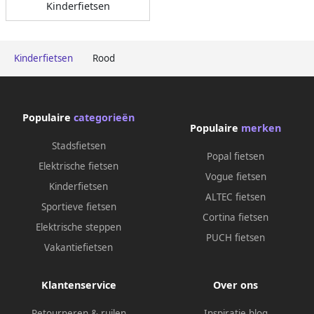
Kinderfietsen
Kinderfietsen
Rood
Populaire
categorieën
Populaire
merken
Stadsfietsen
Popal fietsen
Elektrische fietsen
Vogue fietsen
Kinderfietsen
ALTEC fietsen
Sportieve fietsen
Cortina fietsen
Elektrische steppen
PUCH fietsen
Vakantiefietsen
Klantenservice
Over ons
Retourneren & ruilen
Inspiratie blog