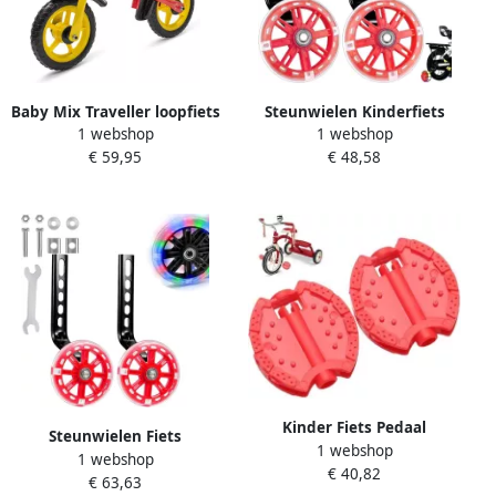
Baby Mix Traveller loopfiets
Steunwielen Kinderfiets
1 webshop
1 webshop
12 inch rood Kinderloopfiets
Universele Fietssteun Veilig
€ 59,95
€ 48,58
Leren Fietsen Versterkt
Driehoek Ontwerp 12-20
Inch Fietsen Rood
Kinder Fiets Pedaal
Steunwielen Fiets
1 webshop
Driewieler Onderdeel Veilig
1 webshop
Hulpwielen Kinderfiets
€ 40,82
Fietsen Antislip Ontwerp 67
€ 63,63
Leren Fietsen Verstelbare