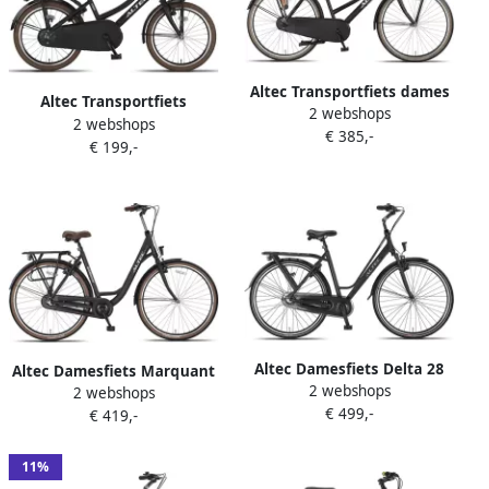
Altec Transportfiets dames
Altec Transportfiets
2 webshops
Dutch 28 Inch 57 cm Dames
2 webshops
Kinderen Urban 20 Inch
€ 385,-
3V Terugtraprem Matzwart
€ 199,-
Meisjes Terugtraprem
Matzwart Bruin
Altec Damesfiets Delta 28
Altec Damesfiets Marquant
2 webshops
Inch 50 cm Dames 3V
2 webshops
28 Inch 56 cm Dames 3V V-
€ 499,-
Rollerbrake Matzwart
€ 419,-
Brakes Matzwart
11%