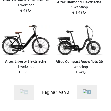
Altec Herenfiets Legarda 28
Altec Diamond Elektrische
1 webshop
Inch 56 cm Heren 24V
1 webshop
Fiets Mat Zwart 26 inch 44
€ 499,-
Hydraulische schijfrem
€ 1.499,-
cm 250W (42Nm)
Zwart
Voorwielmotor Accu 468Wh
(36V 13Ah) Shimano Nexus
7 Versnellingen
Hydraulische Remmen
Altec Liberty Elektrische
Altec Compact Vouwfiets 20
1 webshop
Fiets Glans Zwart 28 inch
1 webshop
Inch 39 cm Unisex 7V
€ 1.799,-
Accu 504Wh (36V 14Ah)
€ 1.249,-
Hydraulische schijfrem
250W (42Nm)
Matzwart
Voorwielmotor Shimano
Nexus 7 Versnellingen
Pagina 1 van 3
Hydraulische Remmen