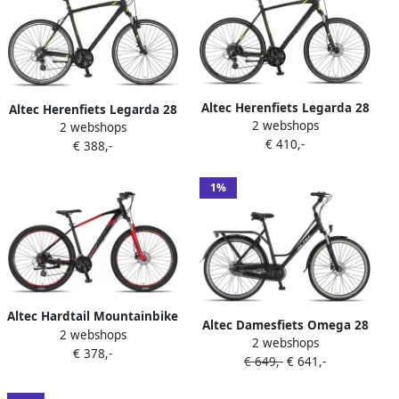
Altec Herenfiets Legarda 28
Altec Herenfiets Legarda 28
2 webshops
Inch 56 cm Heren 24V
2 webshops
Inch 56 cm Heren 24V V-
€ 410,-
Hydraulische schijfrem
€ 388,-
Brakes Zwart
Zwart
1%
Altec Hardtail Mountainbike
Altec Damesfiets Omega 28
2 webshops
Camaro MTB 27.5 Inch 45
2 webshops
Inch 55 cm Dames 7V
€ 378,-
cm Unisex 24V Hydraulische
€ 649,-
€ 641,-
Hydraulische schijfrem
schijfrem Zwart Rood
Matzwart