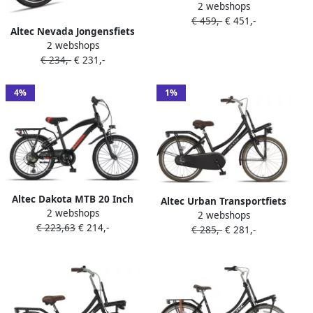
2 webshops
Moederfiets 28 Inch 50 cm
€ 459,-
€ 451,-
Dames 3V Rollerbrake
Altec Nevada Jongensfiets
Zwart
2 webshops
24 Inch Kinderfiets voor 8
€ 234,-
€ 231,-
tot 12 Jaar 130-145 cm V-
Brake + Terugtraprem
Zwart
4%
1%
Altec Dakota MTB 20 Inch
Altec Urban Transportfiets
2 webshops
Jongens 7V V Brakes Zwart
2 webshops
22 Inch Meisjesfiets voor 7
€ 223,63
€ 214,-
€ 285,-
€ 281,-
tot 9 Jaar 120-140 cm
Terugtraprem Matzwart