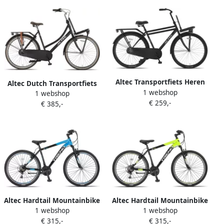
Altec Transportfiets Heren
Altec Dutch Transportfiets
1 webshop
Classic 28 Inch 53 cm Heren
1 webshop
28 Inch 50 cm Dames 3V
€ 259,-
Terugtraprem Matzwart
€ 385,-
Terugtraprem Matzwart
Altec Hardtail Mountainbike
Altec Hardtail Mountainbike
1 webshop
1 webshop
Trend MTB 27.5 Inch 46 cm
Trend MTB 27.5 Inch 46 cm
€ 315,-
€ 315,-
Junior 21V V-Brakes Zwart
Junior 21V V-Brakes Zwart