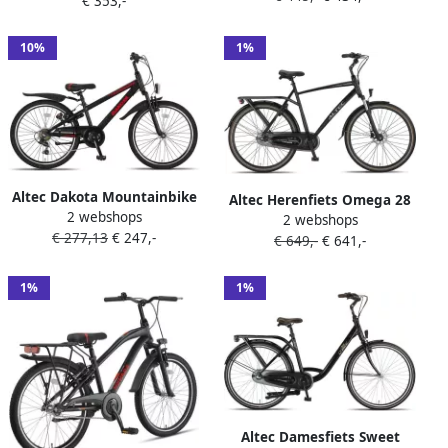
€ 353,-
Brakes Matzwart
10%
1%
Altec Dakota Mountainbike
Altec Herenfiets Omega 28
2 webshops
Jongensfiets 24 Inch
2 webshops
Inch 55 cm Heren 7V
€ 277,13
€ 247,-
Kinderfiets voor 8 tot 12
€ 649,-
€ 641,-
Hydraulische schijfrem
Jaar 130-145 cm 7V V-Brakes
Matzwart
Zwart
1%
1%
Altec Damesfiets Sweet