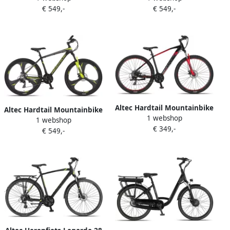
€ 549,-
€ 549,-
Unisex 21V Mechanische
Unisex 21V Mechanische
schijfrem Zwart Geel
schijfrem Zwart Rood
Altec Hardtail Mountainbike
Altec Hardtail Mountainbike
1 webshop
Camaro MTB 27.5 Inch 45
1 webshop
Accrue MTB 27.5 Inch 43 cm
€ 349,-
cm Unisex 21V Mechanische
€ 549,-
Unisex 21V Hydraulische
schijfrem Zwart Rood
schijfrem Zwart Geel