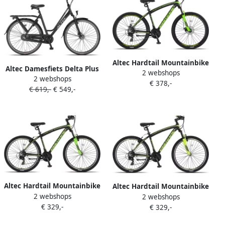
Altec Hardtail Mountainbike
Altec Damesfiets Delta Plus
2 webshops
Camaro MTB 27.5 Inch 45
2 webshops
28 Inch 56 cm Dames 3V
€ 378,-
cm Unisex 21V Mechanische
€ 619,-
€ 549,-
Rollerbrake Matzwart
schijfrem Zwart Groen
Altec Hardtail Mountainbike
Altec Hardtail Mountainbike
2 webshops
Camaro MTB 27.5 Inch 45
2 webshops
Camaro MTB 27.5 Inch 45
€ 329,-
cm Unisex 21V V-Brakes
€ 329,-
cm Unisex 21V V-Brakes
Zwart Groen
Zwart Lime