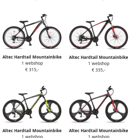
Blauw
Lime
Altec Hardtail Mountainbike
Altec Hardtail Mountainbike
1 webshop
Trend MTB 27.5 Inch 46 cm
1 webshop
Camaro MTB 29 Inch 46 cm
€ 315,-
Junior 21V V-Brakes Zwart
€ 335,-
Unisex 21V Mechanische
Oranje
schijfrem Zwart Rood
Altec Hardtail Mountainbike
Altec Hardtail Mountainbike
1 webshop
1 webshop
Accrue MTB 27.5 Inch 45 cm
Accrue MTB 27.5 Inch 45 cm