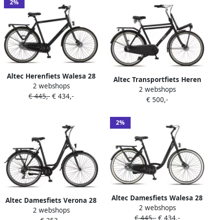
2%
Altec Herenfiets Walesa 28
Altec Transportfiets Heren
2 webshops
Inch 61 cm Heren 3V
2 webshops
Retro 28 Inch 53 cm Heren
€ 445,-
€ 434,-
Rollerbrake Matzwart
€ 500,-
3V Rollerbrake Matzwart
2%
Altec Damesfiets Walesa 28
Altec Damesfiets Verona 28
2 webshops
Inch 55 cm Dames 3V
2 webshops
Inch 56 cm Dames 7V V-
€ 445,-
€ 434,-
Rollerbrake Matzwart