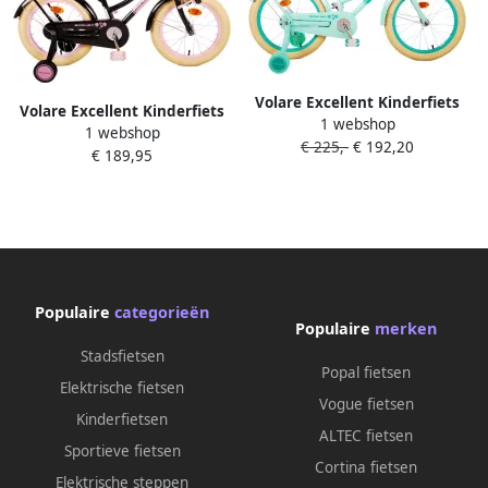
Volare Excellent Kinderfiets
Volare Excellent Kinderfiets
1 webshop
Meisjes 18 inch Groen 95%
1 webshop
Meisjes 16 inch Zwart 95%
€ 225,-
€ 192,20
afgemonteerd
€ 189,95
afgemonteerd
Populaire
categorieën
Populaire
merken
Stadsfietsen
Popal fietsen
Elektrische fietsen
Vogue fietsen
Kinderfietsen
ALTEC fietsen
Sportieve fietsen
Cortina fietsen
Elektrische steppen