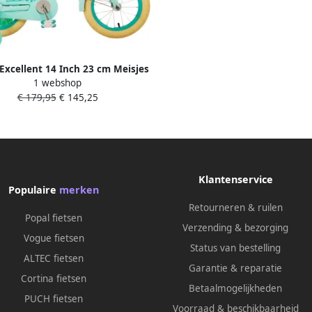
Excellent 14 Inch 23 cm Meisjes
1 webshop
Terugtraprem Mintgroen
€ 179,95
€ 145,25
Klantenservice
Populaire
merken
Retourneren & ruilen
Popal fietsen
Verzending & bezorging
Vogue fietsen
Status van bestelling
ALTEC fietsen
Garantie & reparatie
Cortina fietsen
Betaalmogelijkheden
PUCH fietsen
Voorraad & beschikbaarheid