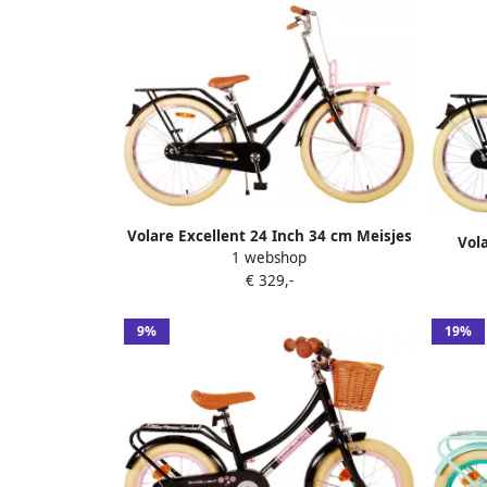
Volare Excellent 24 Inch 34 cm Meisjes
Vol
1 webshop
Terugtraprem Zwart
M
€ 329,-
9%
19%