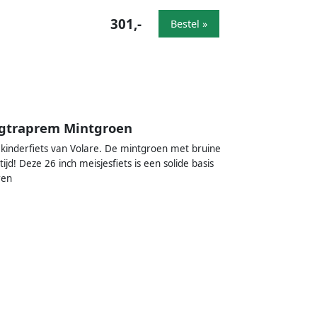
301,-
Bestel »
rugtraprem Mintgroen
t kinderfiets van Volare. De mintgroen met bruine
ijd! Deze 26 inch meisjesfiets is een solide basis
ren