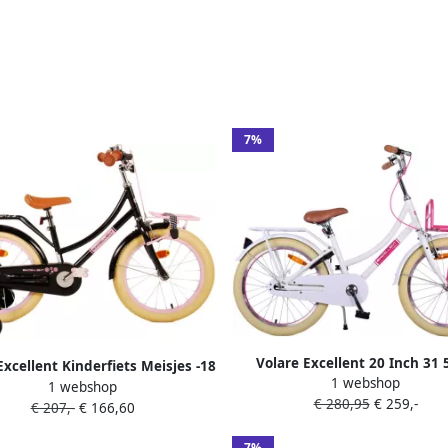
7%
Volare Excellent 20 Inch 31 
Excellent Kinderfiets Meisjes -18
1 webshop
Meisjes Terugtraprem Wi
1 webshop
ch Zwart 95% afgemonteerd
€ 280,95
€ 259,-
€ 207,-
€ 166,60
7%