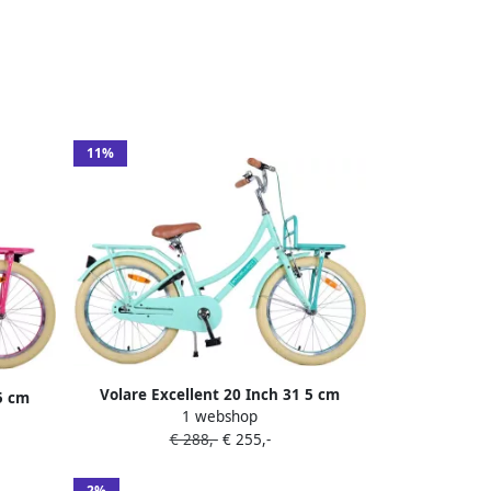
11%
Volare Excellent 20 Inch 31 5 cm
5 cm
1 webshop
Meisjes Terugtraprem Mintgroen
t
€ 288,-
€ 255,-
2%