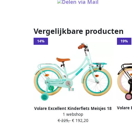
Vergelijkbare producten
14%
19%
Volare 
Volare Excellent Kinderfiets Meisjes 18
in
1 webshop
inch Groen 95% afgemonteerd
€ 225,-
€ 192,20