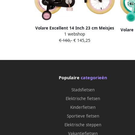
Volare Excellent 14 Inch 23 cm Meisjes
Volare 
1 webshop
Terugtraprem Zwart
€ 160,-
€ 145,25
Populaire
categorieën
Stadsfietsen
Elektrische fietsen
Kinderfietsen
Sportieve fietsen
Elektrische steppen
Vakantiefietsen