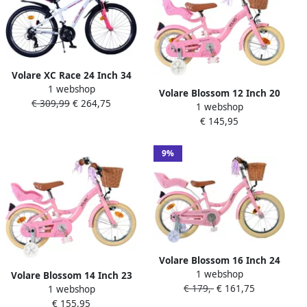
Volare XC Race 24 Inch 34
1 webshop
cm Meisjes 21V V Brakes
Volare Blossom 12 Inch 20
€ 309,99
€ 264,75
Wit Roze
1 webshop
cm Meisjes Terugtraprem
€ 145,95
Roze
9%
Volare Blossom 16 Inch 24
1 webshop
cm Meisjes Terugtraprem
Volare Blossom 14 Inch 23
€ 179,-
€ 161,75
Roze
1 webshop
cm Meisjes Terugtraprem
€ 155,95
Roze