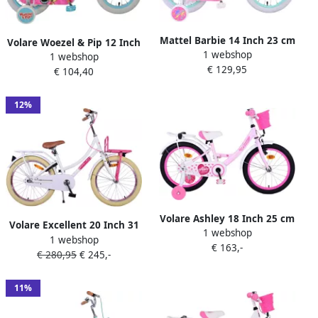
Mattel Barbie 14 Inch 23 cm
Volare Woezel & Pip 12 Inch
1 webshop
Meisjes Terugtraprem Roze
1 webshop
20 cm Meisjes
€ 129,95
Mintgroen
€ 104,40
Terugtraprem Lichtroze
12%
Volare Ashley 18 Inch 25 cm
Volare Excellent 20 Inch 31
1 webshop
Meisjes Terugtraprem
1 webshop
5 cm Meisjes Terugtraprem
€ 163,-
Lichtroze Wit
€ 280,95
€ 245,-
Wit
11%