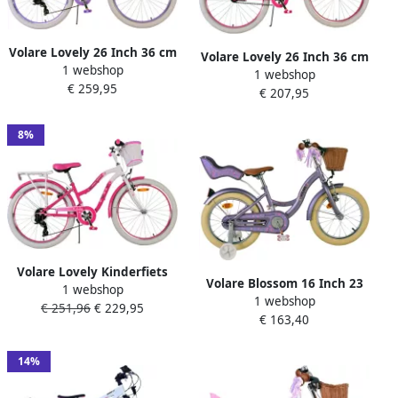
Volare Lovely 26 Inch 36 cm
Volare Lovely 26 Inch 36 cm
1 webshop
Meisjes 7V V Brakes Paars
1 webshop
Meisjes Terugtraprem Roze
€ 259,95
Wit
€ 207,95
Wit
8%
Volare Lovely Kinderfiets
Volare Blossom 16 Inch 23
1 webshop
Meisjes 24 inch Roze 7
1 webshop
cm Meisjes Terugtraprem
€ 251,96
€ 229,95
Versnellingen
€ 163,40
Paars
14%