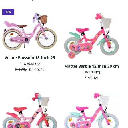
6%
Volare Blossom 18 Inch 25
1 webshop
cm Meisjes Terugtraprem
Mattel Barbie 12 Inch 20 cm
€ 179,-
€ 166,75
Roze
1 webshop
Meisjes Terugtraprem Roze
€ 99,45
Mintgroen