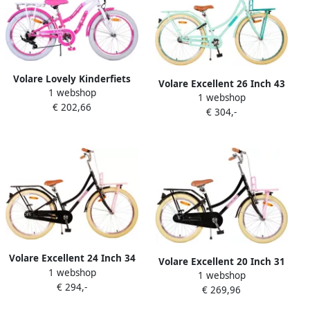
Volare Lovely Kinderfiets
Volare Excellent 26 Inch 43
1 webshop
Meisjes 20 inch Roze 6
1 webshop
cm Meisjes Terugtraprem
€ 202,66
versnellingen
€ 304,-
Mintgroen
Volare Excellent 24 Inch 34
Volare Excellent 20 Inch 31
1 webshop
cm Meisjes Terugtraprem
1 webshop
5 cm Meisjes Terugtraprem
€ 294,-
Zwart
€ 269,96
Zwart