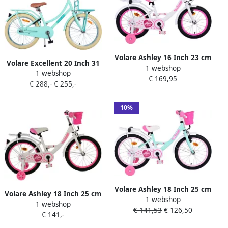
Volare Ashley 16 Inch 23 cm
Volare Excellent 20 Inch 31
1 webshop
Meisjes Terugtraprem Wit
1 webshop
5 cm Meisjes Terugtraprem
€ 169,95
Roze
€ 288,-
€ 255,-
Mintgroen
10%
Volare Ashley 18 Inch 25 cm
Volare Ashley 18 Inch 25 cm
1 webshop
Meisjes Terugtraprem
1 webshop
Meisjes Terugtraprem Wit
€ 141,53
€ 126,50
Mintgroen Wit
€ 141,-
Roze