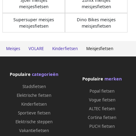
Sjoef meisjes
Zonix meisjes
meisjesfietsen
meisjesfietsen
Supersuper meisjes
Dino Bikes meisjes
meisjesfietsen
meisjesfietsen
Meisjes
VOLARE
Kinderfietsen
Meisjesfietsen
Populaire
categorieën
Populaire
merken
Stadsfietsen
Popal fietsen
Elektrische fietsen
Vogue fietsen
Kinderfietsen
ALTEC fietsen
Sportieve fietsen
Cortina fietsen
Elektrische steppen
PUCH fietsen
Vakantiefietsen