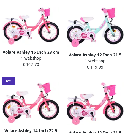
Volare Ashley 16 Inch 23 cm
Volare Ashley 12 Inch 21 5
1 webshop
Meisjes Terugtraprem
1 webshop
cm Meisjes Terugtraprem
€ 147,70
Donkerroze
€ 119,95
Mintgroen Wit
6%
Volare Ashley 14 Inch 22 5
Volare Ashley 12 Inch 21 5