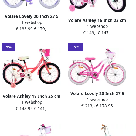
Volare Lovely 20 Inch 27 5
Volare Ashley 16 Inch 23 cm
1 webshop
cm Meisjes Terugtraprem
1 webshop
Meisjes Terugtraprem
€ 185,99
€ 179,-
Paars Wit
€ 149,-
€ 147,-
Mintgroen Wit
5%
15%
Volare Lovely 20 Inch 27 5
Volare Ashley 18 Inch 25 cm
1 webshop
cm Meisjes Terugtraprem
1 webshop
Meisjes Terugtraprem
€ 213,-
€ 178,95
Roze Wit
€ 148,95
€ 141,-
Donkerroze