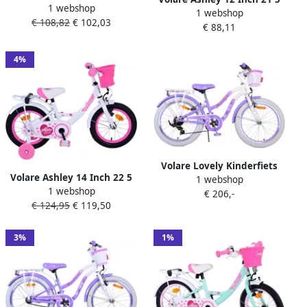
1 webshop
cm Meisjes Terugtraprem
1 webshop
cm Meisjes Terugtraprem
€ 108,82
€ 102,03
Donkerroze
€ 88,11
Donkerroze
4%
Volare Lovely Kinderfiets
Volare Ashley 14 Inch 22 5
1 webshop
Meisjes 20 inch Paars 7
1 webshop
cm Meisjes Terugtraprem
€ 206,-
versnellingen
€ 124,95
€ 119,50
Wit Roze
3%
1%