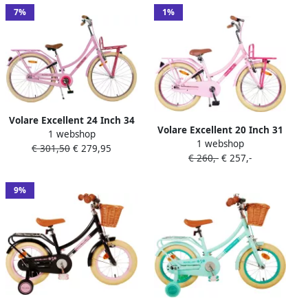
7%
1%
Volare Excellent 24 Inch 34
Volare Excellent 20 Inch 31
1 webshop
cm Meisjes Terugtraprem
1 webshop
5 cm Meisjes Terugtraprem
€ 301,50
€ 279,95
Lichtroze
€ 260,-
€ 257,-
Lichtroze
9%