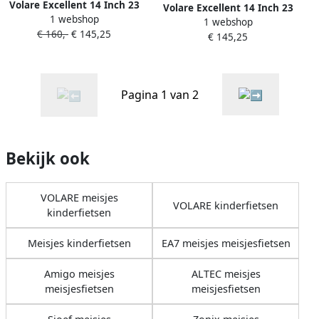
Volare Excellent 14 Inch 23
Volare Excellent 14 Inch 23
1 webshop
cm Meisjes Terugtraprem
1 webshop
cm Meisjes Terugtraprem
€ 160,-
€ 145,25
Zwart
€ 145,25
Mintgroen
Pagina 1 van 2
Bekijk ook
VOLARE meisjes
VOLARE kinderfietsen
kinderfietsen
Meisjes kinderfietsen
EA7 meisjes meisjesfietsen
Amigo meisjes
ALTEC meisjes
meisjesfietsen
meisjesfietsen