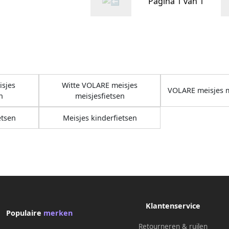
Pagina 1 van 1
sjes
Witte VOLARE meisjes
VOLARE meisjes m
n
meisjesfietsen
etsen
Meisjes kinderfietsen
Klantenservice
Populaire
merken
Retourneren & ruilen