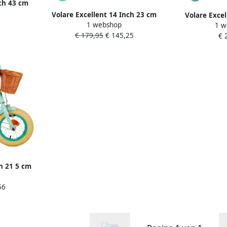
nch 43 cm
Mintgroen
Volare Excellent 14 Inch 23 cm
Volare Excel
1 webshop
Meisjes Terugtraprem Mintgroen
1 w
Meisjes 16 
€ 179,95
€ 145,25
€ 
afge
ch 21 5 cm
Mintgroen
56