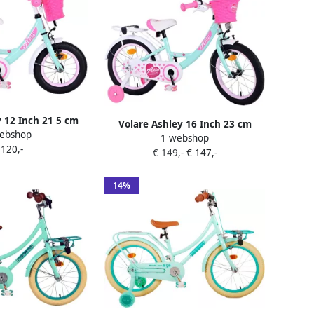
y 12 Inch 21 5 cm
Volare Ashley 16 Inch 23 cm
ebshop
traprem Mintgroen
1 webshop
Meisjes Terugtraprem Mintgroen
 120,-
Wit
€ 149,-
€ 147,-
Wit
14%