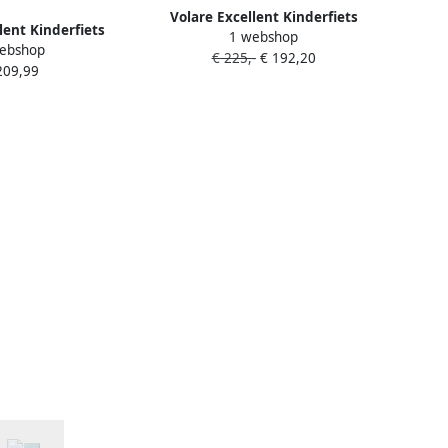
Volare Excellent Kinderfiets
lent Kinderfiets
1 webshop
Meisjes 18 inch Groen 95%
ebshop
inch Groen 95%
€ 225,-
€ 192,20
afgemonteerd
209,99
monteerd