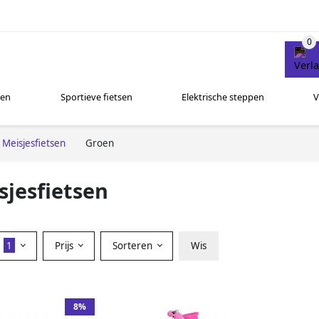
sen
Sportieve fietsen
Elektrische steppen
V
Meisjesfietsen
Groen
jesfietsen
r
1
Prijs
Sorteren
Wis
8%