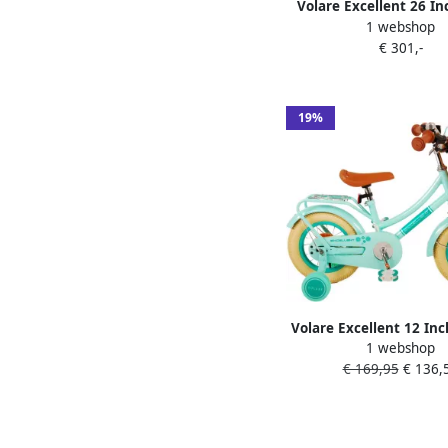
Volare Excellent 26 I
1 webshop
Meisjes Terugtraprem 
€ 301,-
19%
Volare Excellent 12 In
1 webshop
Meisjes Terugtraprem 
€ 169,95
€ 136,