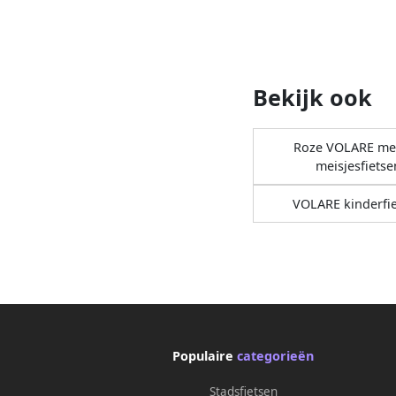
Bekijk ook
Roze VOLARE mei
meisjesfietse
VOLARE kinderfi
Populaire
categorieën
Stadsfietsen