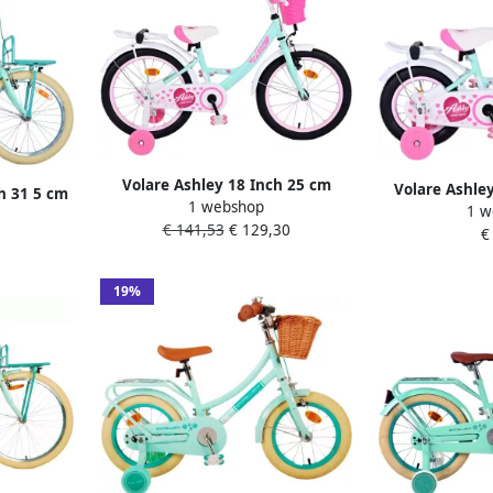
Volare Ashley 18 Inch 25 cm
Volare Ashle
ch 31 5 cm
1 webshop
Meisjes Terugtraprem Mintgroen
1 w
Meisjes Terug
Mintgroen
€ 141,53
€ 129,30
Wit
€
19%