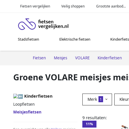
Fietsen vergelijken
Veilig shoppen
Grootste aanbod...
Stadsfietsen
Elektrische fietsen
Kinderfiet
Fietsen
Meisjes
VOLARE
Kinderfietsen
Groene VOLARE meisjes meis
Kinderfietsen
Merk
1
Kleu
Loopfietsen
Meisjesfietsen
9 resultaten:
11%