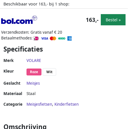
Beschikbaar voor
bij
shop:
163,-
1
163,-
Bestel »
Verzendkosten: Gratis vanaf € 20
Betaalmethodes:
Specificaties
Merk
VOLARE
Kleur
Roze
Wit
Geslacht
Meisjes
Materiaal
Staal
Categorie
Meisjesfietsen
,
Kinderfietsen
Omschrijving