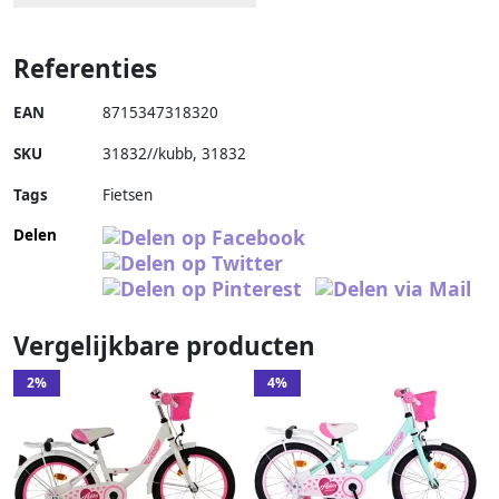
Referenties
EAN
8715347318320
SKU
31832//kubb
,
31832
Tags
Fietsen
Delen
Vergelijkbare producten
2%
4%