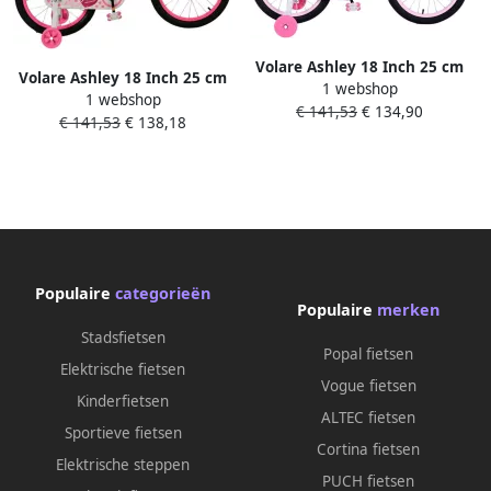
Volare Ashley 18 Inch 25 cm
Volare Ashley 18 Inch 25 cm
1 webshop
Meisjes Terugtraprem
1 webshop
Meisjes Terugtraprem Wit
€ 141,53
€ 134,90
Mintgroen Wit
€ 141,53
€ 138,18
Roze
Populaire
categorieën
Populaire
merken
Stadsfietsen
Popal fietsen
Elektrische fietsen
Vogue fietsen
Kinderfietsen
ALTEC fietsen
Sportieve fietsen
Cortina fietsen
Elektrische steppen
PUCH fietsen