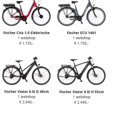
Fischer Cita 1.0 Elektrische
Fischer ECU 1401
1 webshop
1 webshop
Fiets
Elektrische Fiets
€ 1.735,-
€ 1.750,-
Fischer Viator 6.0i D 49cm
Fischer Viator 6.0i H 55cm
1 webshop
Trekking Elektrische Fiets
1 webshop
Trekking Elektrische Fiets
€ 2.940,-
Grijs
€ 2.940,-
Grijs