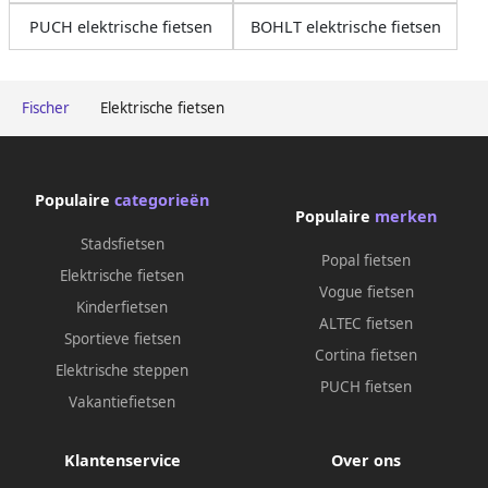
PUCH elektrische fietsen
BOHLT elektrische fietsen
Fischer
Elektrische fietsen
Populaire
categorieën
Populaire
merken
Stadsfietsen
Popal fietsen
Elektrische fietsen
Vogue fietsen
Kinderfietsen
ALTEC fietsen
Sportieve fietsen
Cortina fietsen
Elektrische steppen
PUCH fietsen
Vakantiefietsen
Klantenservice
Over ons