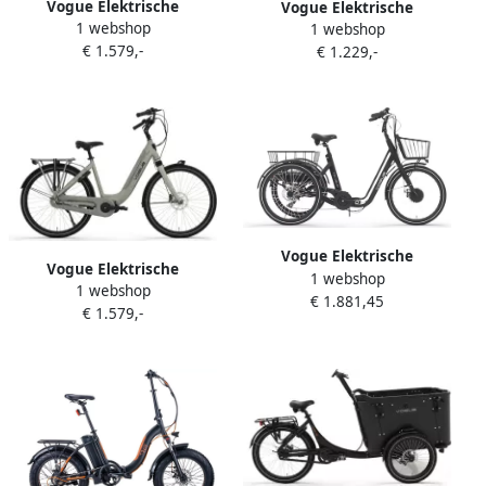
Vogue Elektrische
Vogue Elektrische
1 webshop
stadsfiets Mestengo Dames
1 webshop
stadsfiets Mio Dames 8sp
€ 1.579,-
46 cm Donker blauw 504
€ 1.229,-
46 cm Mat grijs 468 Wh Mat
Wh Blauw
grijs
Vogue Elektrische
Vogue Elektrische
1 webshop
driewieler Tri-Velo Uni
1 webshop
stadsfiets Mestengo Dames
€ 1.881,45
Zwart 468 Wh Zwart
€ 1.579,-
46 cm Mat grijs 504 Wh Mat
grijs