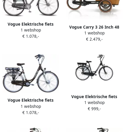
Vogue Elektrische fiets
Vogue Carry 3 26 Inch 48
1 webshop
Premium 56 cm Mat grijs
1 webshop
cm Unisex 7V Rollerbrake
€ 1.078,-
468 Wh Mat grijs
€ 2.479,-
Zwart Naturel
Vogue Elektrische fiets
Vogue Elektrische fiets
1 webshop
Basic N3 Dames 47 cm Mat
1 webshop
Premium Dames 48 cm
€ 999,-
zwart 468 Wh Mat zwart
€ 1.078,-
Bruin 468 Wh Bruin