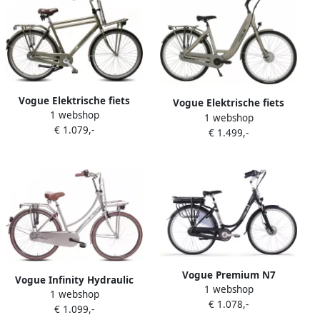
Vogue Elektrische fiets
Vogue Elektrische fiets
1 webshop
Comfort Dames 46 cm
1 webshop
Mestengo Dames 51 cm
€ 1.079,-
Blauw 468 Wh Blauw
€ 1.499,-
Grijs 468 Wh Grijs
Vogue Premium N7
Vogue Infinity Hydraulic
1 webshop
Elektrische damesfiets
1 webshop
M300 Elektrische
€ 1.078,-
468Wh Zwart mat
€ 1.099,-
damesfiets 468Wh 28 inch