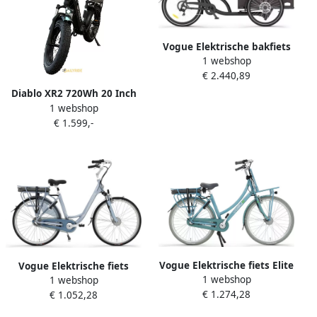
Vogue Elektrische bakfiets
1 webshop
Journey mat zwart zwart
€ 2.440,89
522 watt Mat zwart
Diablo XR2 720Wh 20 Inch
1 webshop
42 cm Unisex 7V
€ 1.599,-
Hydraulische schijfrem
Matzwart
Vogue Elektrische fiets Elite
Vogue Elektrische fiets
1 webshop
Plus 50 cm Blauw 468 Wh
1 webshop
Basic N7 47 cm Blauw 468
€ 1.274,28
Blauw
€ 1.052,28
Wh Blauw