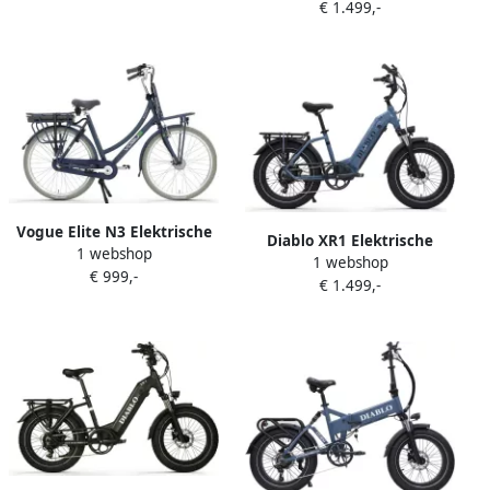
€ 1.499,-
schijfrem Matgroen
Vogue Elite N3 Elektrische
Diablo XR1 Elektrische
1 webshop
damesfiets 468Wh Blauw
1 webshop
fatbike 720Wh Donker
€ 999,-
€ 1.499,-
blauw