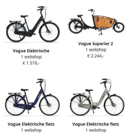
Vogue Superior 2
1 webshop
Elektrische bakfiets 468Wh
Vogue Elektrische
€ 2.244,-
Zwart mat
1 webshop
stadsfiets Excellent 8sp Uni
€ 1.579,-
53 cm Mat zwart 522 Wh
Mat zwart
Vogue Elektrische fiets
Vogue Elektrische fiets
1 webshop
1 webshop
Mestengo Dames 50 cm
Mestengo Dames 50 cm