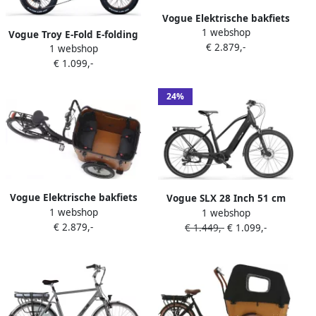
Vogue Elektrische bakfiets
1 webshop
Superior 3 Deluxe Mat
Vogue Troy E-Fold E-folding
€ 2.879,-
Zwart Zwart 540 Watt
1 webshop
S7 Fatbike Elektrische fiets
Zwart
€ 1.099,-
Elektrische Vouwfiets
24%
Vogue Elektrische bakfiets
Vogue SLX 28 Inch 51 cm
1 webshop
Superior 3 Deluxe Mat
1 webshop
Dames 9V Hydraulische
€ 2.879,-
Zwart Bruin 540Watt Zwart
€ 1.449,-
€ 1.099,-
schijfrem Matt-Black-Grey