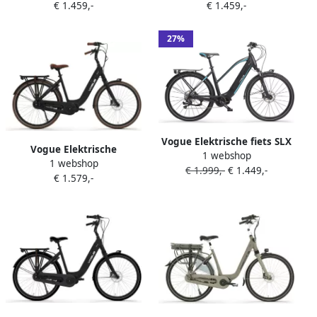
€ 1.459,-
€ 1.459,-
Donker blauw 480 Wh
Mat grijs 480 Wh Mat grijs
Blauw
27%
Vogue Elektrische fiets SLX
Vogue Elektrische
1 webshop
51 cm Mat zwart 468 Wh
1 webshop
stadsfiets Mestengo Dames
€ 1.999,-
€ 1.449,-
Mat zwart
€ 1.579,-
46 cm Mat zwart 504 Wh
Mat zwart