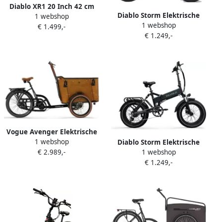
Diablo XR1 20 Inch 42 cm
Diablo Storm Elektrische
1 webshop
Unisex 7V Hydraulische
1 webshop
fatbike 540Wh Donker
€ 1.499,-
schijfrem Matzwart
€ 1.249,-
blauw
Vogue Avenger Elektrische
1 webshop
bakfiets 540Wh Zwart mat
Diablo Storm Elektrische
€ 2.989,-
1 webshop
fatbike 540Wh Zwart mat
€ 1.249,-