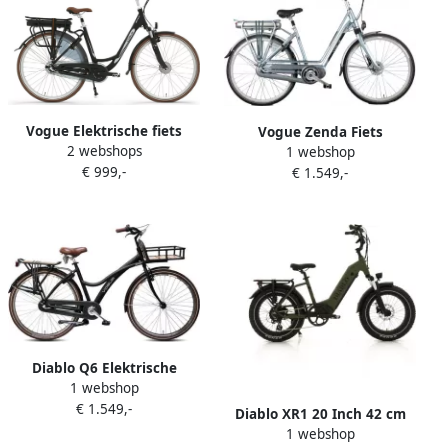
Vogue Elektrische fiets
Vogue Zenda Fiets
2 webshops
Basic N7 Dames 47 cm N7
1 webshop
(elektrisch) Vrouwen Licht
€ 999,-
Mat zwart 468 Wh Mat
€ 1.549,-
Blauw 53 cm
zwart
Diablo Q6 Elektrische
1 webshop
fatbike 720Wh Groen mat
€ 1.549,-
Diablo XR1 20 Inch 42 cm
1 webshop
Unisex 7V Hydraulische