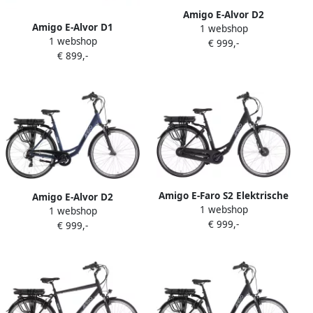
Amigo E-Alvor D2
Amigo E-Alvor D1
1 webshop
Elektrische Fiets E-bike 28
1 webshop
Elektrische Fiets E-bike 28
€ 999,-
Inch 50 cm Damesfiets met
€ 899,-
Inch 50 cm Damesfiets 7
7 Versnellingen V-Brakes
Versnellingen V-Brakes 536
536 Wh Accu Matzwart
Wh Accu Matzwart
Amigo E-Faro S2 Elektrische
Amigo E-Alvor D2
1 webshop
Fiets E-bike 28 Inch
1 webshop
Elektrische Fiets E-bike 28
€ 999,-
Damesfiets 53 cm 7
€ 999,-
Inch 53 cm Damesfiets met
Versnellingen Rollerbrakes
7 Versnellingen V-Brakes
536Wh Accu Matzwart
536 Wh Accu Matblauw