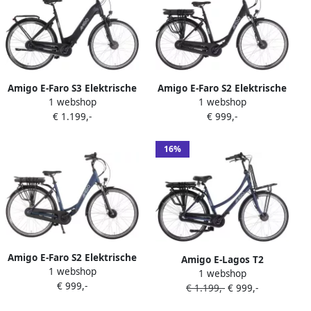
Amigo E-Faro S3 Elektrische
Amigo E-Faro S2 Elektrische
1 webshop
1 webshop
Fiets E-bike 28 Inch 50 cm
Fiets E-bike 28 Inch 50 cm
€ 1.199,-
€ 999,-
Damesfiets 7 Versnellingen
Damesfiets 7 Versnellingen
Rollerbrake 550 Wh
Rollerbrake 536 Wh Accu
Matzwart
Matzwart
16%
Amigo E-Faro S2 Elektrische
Amigo E-Lagos T2
1 webshop
Fiets E-bike 28 Inch 50 cm
1 webshop
Elektrische Fiets E-bike 28
€ 999,-
Damesfiets 7 Versnellingen
€ 1.199,-
€ 999,-
Inch 50 cm Damesfiets 3
Rollerbrake 536 Wh Accu
Versnellingen V-Brakes 536