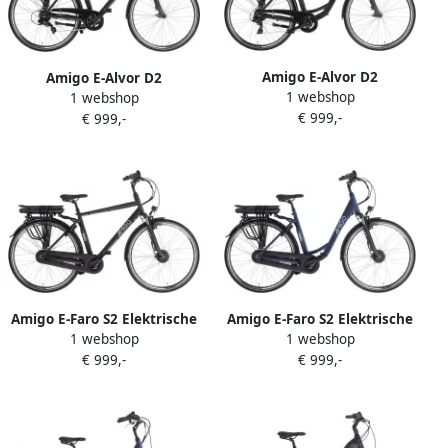
Amigo E-Alvor D2
Amigo E-Alvor D2
1 webshop
Elektrische Fiets E-bike 28
1 webshop
Elektrische Fiets E-bike 28
€ 999,-
Inch 53 cm Damesfiets met
€ 999,-
Inch 53 cm Herenfiets met 7
7 Versnellingen V-Brakes
Versnellingen V-Brakes 536
536 Wh Accu Matzwart
Wh Accu Matzwart
Amigo E-Faro S2 Elektrische
Amigo E-Faro S2 Elektrische
1 webshop
1 webshop
Fiets E-bike 28 Inch
Fiets E-bike 28 Inch
€ 999,-
€ 999,-
Herenfiets 53 cm 7
Damesfiets 53 cm 7
Versnellingen Rollerbrake
Versnellingen Rollerbrakes
536 Wh Accu Matzwart
536Wh Accu Matblauw