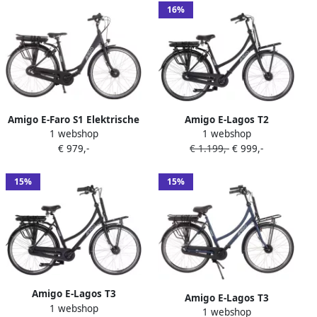
Matblauw
Wh Matblauw
16%
Amigo E-Faro S1 Elektrische
Amigo E-Lagos T2
1 webshop
1 webshop
Fiets E-bike 28 Inch 50 cm
Elektrische Fiets E-bike 28
€ 979,-
€ 1.199,-
€ 999,-
Damesfiets 3 Versnellingen
Inch 50 cm Damesfiets 3
V-Brakes 536 Wh Accu
Versnellingen V-Brakes 536
Matzwart
Wh Matzwart
15%
15%
Amigo E-Lagos T3
Amigo E-Lagos T3
1 webshop
Elektrische Fiets E-bike 28
1 webshop
Elektrische Fiets E-bike 28