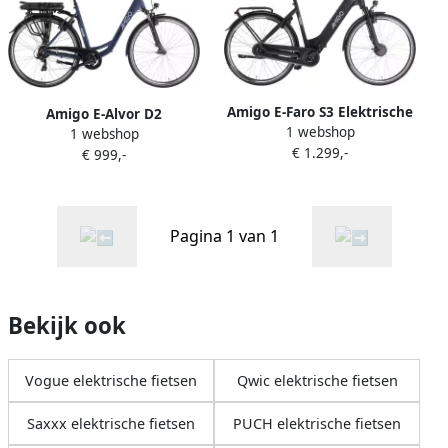
Amigo E-Faro S3 Elektrische
Amigo E-Alvor D2
1 webshop
Fiets E-bike 28 Inch
1 webshop
Elektrische Fiets E-bike 28
€ 1.299,-
Damesfiets 53 cm 7
€ 999,-
Inch 50 cm Damesfiets met
Versnellingen Rollerbrake
7 Versnellingen V-Brakes
Matzwart
536 Wh Accu Matblauw
Pagina 1 van 1
Bekijk ook
Vogue elektrische fietsen
Qwic elektrische fietsen
Saxxx elektrische fietsen
PUCH elektrische fietsen