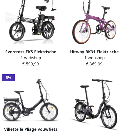
Evercross EK5 Elektrische
Hitway BK31 Elektrische
1 webshop
1 webshop
Fiets Opvouwbaar E-Bike 16
stadsfiets 250W motor City
€ 599,99
€ 369,99
Inch 25km u zwart
Commuter EBike 28x2 band
36V 13Ah batterij 70km Max
Bereik Dubbelschijfrem 7
5%
Versnellingen IP54
Waterdicht
Villette le Pliage vouwfiets