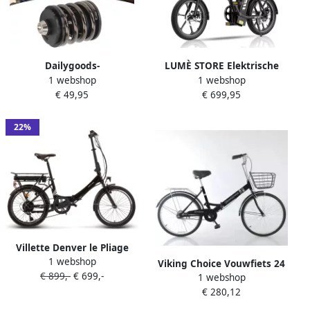
Dailygoods-
LUMÈ STORE Elektrische
1 webshop
1 webshop
Achterschokdemper Hoge
Fiets 16 Inch – Vouwfiets
€ 49,95
€ 699,95
Sterkte Vouwfiets Stalen As
250W Motor – Tot 25 km u –
Duurzaam Materiaal CNC
Opvouwbare E Bike – 20-45
Bewerkt Lichtgewicht
km Actieradius – Zwart
22%
Schokdemper
Villette Denver le Pliage
1 webshop
vouwfiets e-bike 10.4 Matt
Viking Choice Vouwfiets 24
€ 899,-
€ 699,-
Black
1 webshop
inch zonder versnellingen
€ 280,12
zwart