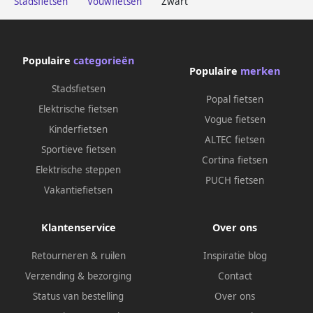
Stadsfietsen
Vouwfietsen
Zwart
Populaire
categorieën
Populaire
merken
Stadsfietsen
Popal fietsen
Elektrische fietsen
Vogue fietsen
Kinderfietsen
ALTEC fietsen
Sportieve fietsen
Cortina fietsen
Elektrische steppen
PUCH fietsen
Vakantiefietsen
Klantenservice
Over ons
Retourneren & ruilen
Inspiratie blog
Verzending & bezorging
Contact
Status van bestelling
Over ons