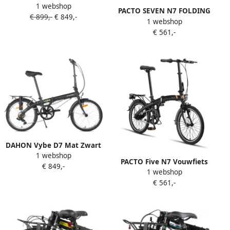
1 webshop
e-bike 10.4 Matt Black
PACTO SEVEN N7 FOLDING
€ 899,-
€ 849,-
1 webshop
BIKE BLACK Nexus 7v
€ 561,-
VOUWFIETS PLOOIFIETS
TERUGTRAPREM LAGE
INSTAP FIETS ALUMINIUM
SHI O
DAHON Vybe D7 Mat Zwart
1 webshop
Shadow Vouwfiets 7-speed
PACTO Five N7 Vouwfiets
€ 849,-
Shi o derailleur V brakes 20
1 webshop
Zwart Shi o Nexus 7v
inch wielen voldoet aan
€ 561,-
Terugtraprem Plooifiets 20
nieuwe vouwfietsregels van
inch Aluminium Folding
de NS
Bike