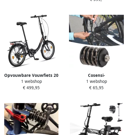
en Dagelijks Gebruik
36V 18.2Ah Lithium‑accu
7‑speed Stads E‑Bike Zwart
Opvouwbare Vouwfiets 20
Cosensi-
1 webshop
1 webshop
inch – Shi o 6 Versnellingen
Achterschokdemper Hoge
€ 499,95
€ 65,95
– LED Licht – Quick-Fold
Sterkte Vouwfiets Stalen As
Systeem – Compacte
Duurzaam Materiaal CNC
Stadsfiets
Bewerkt Lichtgewicht
Schokdemper