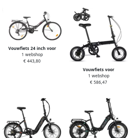
Vouwfiets 24 inch voor
1 webshop
Dames met 6 Versnellingen
€ 443,80
en Stijlvol Design
Vouwfiets voor
1 webshop
volwassenen en jongeren
€ 586,47
12 inch lichtgewicht snel
vouwsysteem