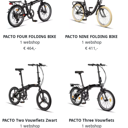
PACTO FOUR FOLDING BIKE
PACTO NINE FOLDING BIKE
1 webshop
1 webshop
BLACK 6v VOUWFIETS
3v ZWART VOUWFIETS
€ 464,-
€ 411,-
PLOOIFIETS ALUMINIUM
PLOOIFIETS LAGE INSTAP
FIETS SCHIJFREM DISC SHI O
FIETS SHIMANO 20 inch
PACTO Two Vouwfiets Zwart
PACTO Three Vouwfiets
1 webshop
1 webshop
20 inch Shi o 6v Aluminium
Zwart Shimano 6v