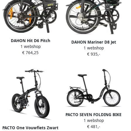
DAHON Hit D6 Pitch
DAHON Mariner D8 Jet
1 webshop
vouwfiets 20 inch 6
1 webshop
vouwfiets 20 inch 8
€ 764,25
versnellingen V-brake
€ 935,-
versnellingen V-brake
matzwart
Obsidian Black
PACTO SEVEN FOLDING BIKE
1 webshop
BLACK 3v VOUWFIETS
€ 481,-
PLOOIFIETS LAGE INSTAP
PACTO One Vouwfiets Zwart