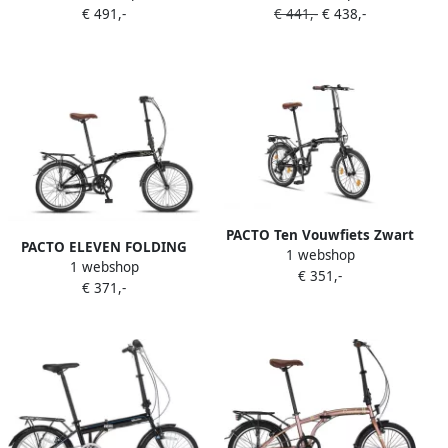
€ 491,-
€ 441,-
€ 438,-
Schijfrem Plooifiets Folding
Aluminium 20 inch
Bike Disc
Plooifiets Folding Bike
PACTO Ten Vouwfiets Zwart
PACTO ELEVEN FOLDING
1 webshop
Shi o 6v 20 inch Plooifiets
1 webshop
BIKE BLACK GOLD 3v
€ 351,-
Folding Bike
€ 371,-
VOUWFIETS PLOOIFIETS SHI
O 20 inch 20inch