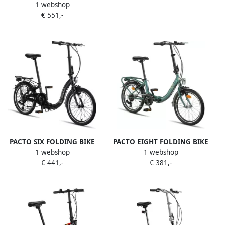
FIETS ALUMINIUM SHI O
1 webshop
Shi o 6v Plooifiets Fatbike 20
€ 551,-
inch Aluminium Phatbike
Voorvorkvering
PACTO SIX FOLDING BIKE
PACTO EIGHT FOLDING BIKE
1 webshop
1 webshop
BLACK 6v VOUWFIETS
6v PATROL GREEN
€ 441,-
€ 381,-
PLOOIFIETS LAGE INSTAP
VOUWFIETS PLOOIFIETS
FIETS ALUMINIUM SHI O
LAGE INSTAP FIETS
SHIMANO 20 inch