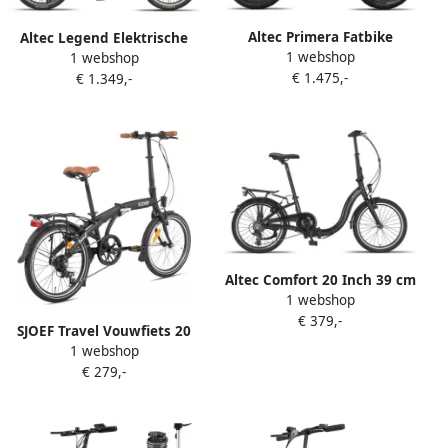
Altec Primera Fatbike
Altec Legend Elektrische
1 webshop
Vouwfiets Mat Zwart 20
1 webshop
Vouwfiets Mat Zwart 20
€ 1.475,-
inch Accu 480Wh (48V 10Ah)
€ 1.349,-
inch Accu 460Wh (36V
250W (60Nm)
12.8Ah) 250W Ananda
Achterwielmotor Shi o 8
Achterwielmotor Shi o 7
Versnellingen
Versnellingen
Altec Comfort 20 Inch 39 cm
1 webshop
Unisex 6V V Brakes
€ 379,-
Matzwart
SJOEF Travel Vouwfiets 20
1 webshop
inch Plooifiets Volwassene 6
€ 279,-
Versnellingen Compact &
Lichtgewicht Mat Zwart