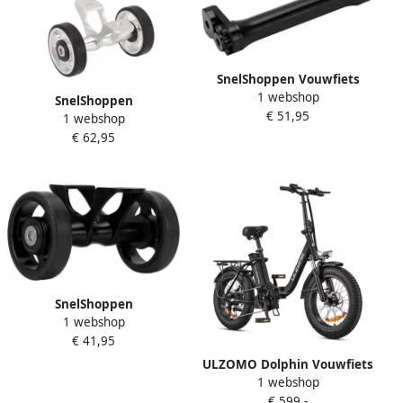
SnelShoppen Vouwfiets
1 webshop
Verlengingsstang
SnelShoppen
€ 51,95
Telescopische
1 webshop
Fietsmodderbeschermer
Verlengingsstang 124mm
€ 62,95
Easywheel Vervanging
Aluminium Lichtgewicht
Dubbele Wiel
voor Brompton 3sixty
Modderbeschermer Rollers
Vouwfiets
Wielen voor Brompton
Vouwfiets (Zilver)
SnelShoppen
1 webshop
Fietsmudguard
€ 41,95
Dubbelwielontwerp voor
Vouwfiets Zwart
ULZOMO Dolphin Vouwfiets
Vervangingsaccessoires
1 webshop
Elektrisch 20 inch
voor Stadsfietsers Reizigers
€ 599,-
Voorvering 250W 25 km h