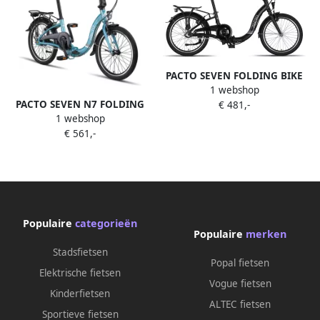
PACTO SEVEN FOLDING BIKE
1 webshop
BLACK 3v VOUWFIETS
PACTO SEVEN N7 FOLDING
€ 481,-
PLOOIFIETS LAGE INSTAP
1 webshop
BIKE BLUE Nexus 7v
FIETS ALUMINIUM SHI O
€ 561,-
VOUWFIETS PLOOIFIETS
TERUGTRAPREM LAGE INSTAP
FIETS ALUMINIUM SHI O
Populaire
categorieën
Populaire
merken
Stadsfietsen
Popal fietsen
Elektrische fietsen
Vogue fietsen
Kinderfietsen
ALTEC fietsen
Sportieve fietsen