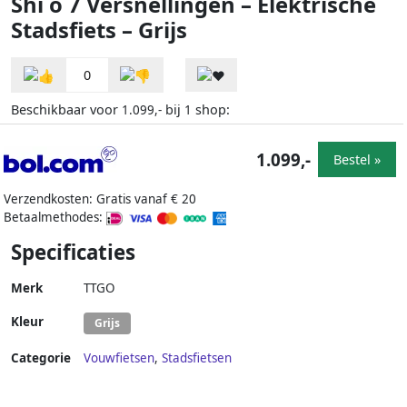
Shi o 7 Versnellingen – Elektrische
Stadsfiets – Grijs
0
Beschikbaar voor
bij
shop:
1.099,-
1
1.099,-
Bestel »
Verzendkosten: Gratis vanaf € 20
Betaalmethodes:
Specificaties
Merk
TTGO
Kleur
Grijs
Categorie
Vouwfietsen
,
Stadsfietsen