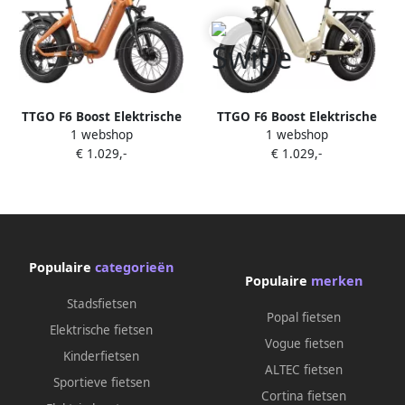
TTGO F6 Boost Elektrische
TTGO F6 Boost Elektrische
1 webshop
1 webshop
Fiets – 250W Motor 48V18Ah
Fiets – 250W Motor 48V18Ah
€ 1.029,-
€ 1.029,-
Lithium Accu – Actieradius
Lithium Accu – Actieradius
tot 140 km – Hydraulische
tot 140 km – Hydraulische
Schijfrem – 20×4.0 inch
Schijfrem – 20×4.0 inch
Fatbike Banden Shi o 7
Fatbike Banden Shi o 7
Versnellingen Vouwfiets
Versnellingen Vouwfiets
Oranje
Beige
Populaire
categorieën
Populaire
merken
Stadsfietsen
Popal fietsen
Elektrische fietsen
Vogue fietsen
Kinderfietsen
ALTEC fietsen
Sportieve fietsen
Cortina fietsen