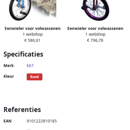
Eenwieler voor volwassenen
Eenwieler voor volwassenen
1 webshop
1 webshop
Balansfiets oefenfiets
Balansfiets Evenwicht
€ 586,61
€ 796,78
Evenwicht ontwikkelen
trainen Antislip banden en
Antislip bergbanden 18 inch
pedalen 20 inch wiel Paars
Specificaties
wiel Blauw
Merk
EA7
Kleur
Rood
Referenties
EAN
9101222810185