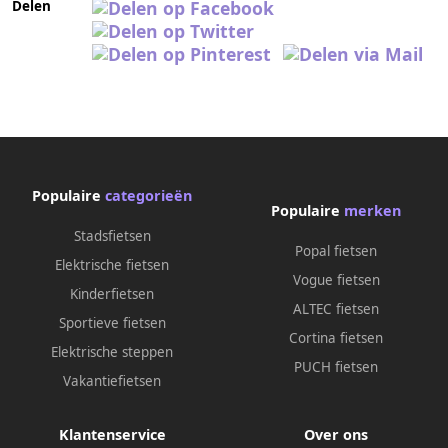
Delen
Populaire
categorieën
Populaire
merken
Stadsfietsen
Popal fietsen
Elektrische fietsen
Vogue fietsen
Kinderfietsen
ALTEC fietsen
Sportieve fietsen
Cortina fietsen
Elektrische steppen
PUCH fietsen
Vakantiefietsen
Klantenservice
Over ons