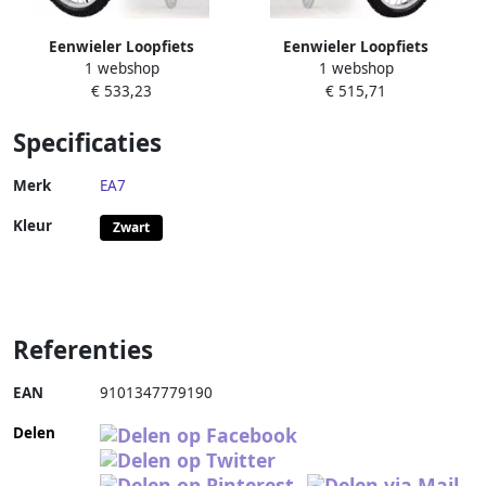
Eenwieler Loopfiets
Eenwieler Loopfiets
1 webshop
1 webshop
Buitensporten Antislip
Buitensporten Antislip
€ 533,23
€ 515,71
banden 18 inch wiel Blauw
banden 18 inch wiel Geel
Specificaties
Merk
EA7
Kleur
Zwart
Referenties
EAN
9101347779190
Delen