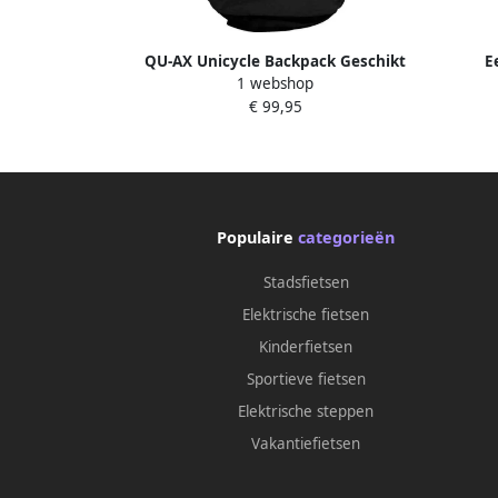
QU-AX Unicycle Backpack Geschikt
E
1 webshop
voor 20''-24'' Eenwielers
Balans
€ 99,95
hoogt
Populaire
categorieën
Stadsfietsen
Elektrische fietsen
Kinderfietsen
Sportieve fietsen
Elektrische steppen
Vakantiefietsen