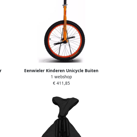
r
Eenwieler Kinderen Unicycle Buiten
1 webshop
del 24
Spelen Verstelbaar Zadel 16 Inch Wiel
€ 411,85
Oranje