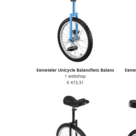
Eenwieler Unicycle Balansfiets Balans
Eenwi
1 webshop
Oefenen Verstelbare Zitting 20 inch
Verstel
€ 473,31
Blauw