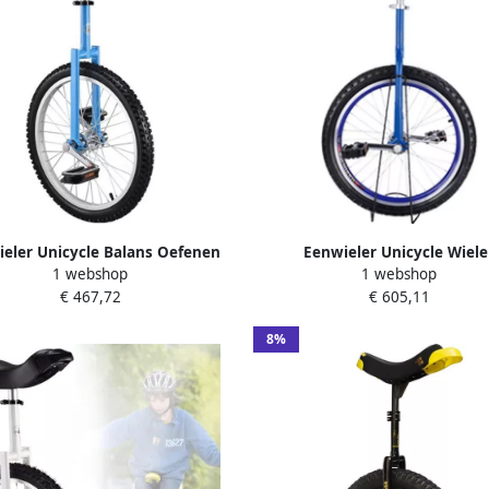
eler Unicycle Balans Oefenen
Eenwieler Unicycle Wiele
1 webshop
1 webshop
bare Zadelhoogte 18 inch Blauw
Buitensporten Verstelbaar za
€ 467,72
€ 605,11
inch Blauw
8%