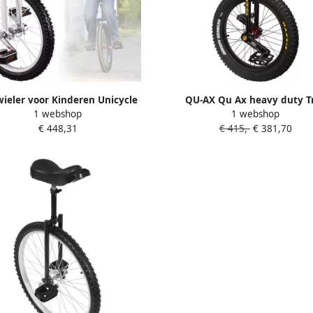
ieler voor Kinderen Unicycle
QU-AX Qu Ax heavy duty Tr
1 webshop
1 webshop
sfiets Buiten Sporten Antislip
eenwieler 19 inch
€ 448,31
€ 415,-
€ 381,70
en 18 Inch Wieldiameter Wit