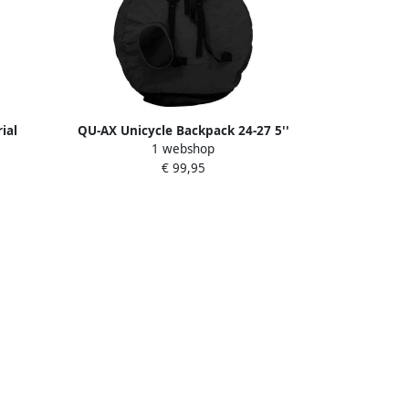
ial
QU-AX Unicycle Backpack 24-27 5''
1 webshop
Eenwielers
€ 99,95