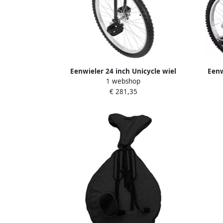
Eenwieler 24 inch Unicycle wiel
Eenw
1 webshop
Balanstraining fitness In hoogte
Balan
€ 281,35
verstelbaar 91-102 cm Zwart
Band