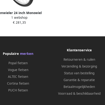
enwieler 24 inch Monowiel
1 webshop
fiets Balanstraining Fitness In
€ 281,35
e verstelbaar 91-102 cm Zwart
Klantenservice
Populaire
merken
Retourneren & ruilen
Popal fietsen
Verzending & bezorging
Vogue fietsen
Status van bestelling
ALTEC fietsen
Garantie & reparatie
Cortina fietsen
Betaalmogelijkheden
PUCH fietsen
Voorraad & beschikbaarheid