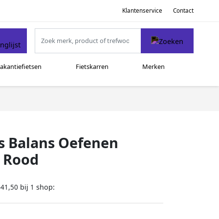
Klantenservice
Contact
akantiefietsen
Fietskarren
Merken
ts Balans Oefenen
h Rood
bij
shop:
441,50
1