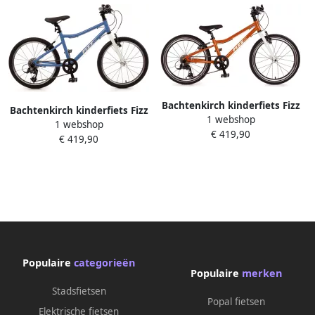
Bachtenkirch kinderfiets Fizz
Bachtenkirch kinderfiets Fizz
1 webshop
20 inch alu mini oranje
1 webshop
20 inch alu mini blauw
€ 419,90
€ 419,90
Populaire
categorieën
Populaire
merken
Stadsfietsen
Popal fietsen
Elektrische fietsen