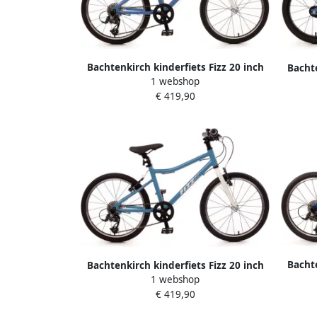
Bachtenkirch kinderfiets Fizz 20 inch
Bachte
1 webshop
alu mini blauw
li
€ 419,90
Bachte
Bachtenkirch kinderfiets Fizz 20 inch
1 webshop
alu lichtblauw
€ 419,90