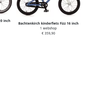
20 inch
Bachtenkirch kinderfiets Fizz 16 inch
1 webshop
alu blauw
€ 359,90