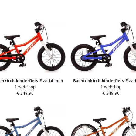
nkirch kinderfiets Fizz 14 inch
Bachtenkirch kinderfiets Fizz 
1 webshop
1 webshop
alu oranje
alu donkerblauw
€ 349,90
€ 349,90