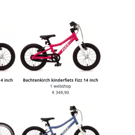
14 inch
Bachtenkirch kinderfiets Fizz 14 inch
1 webshop
alu paars
€ 349,90