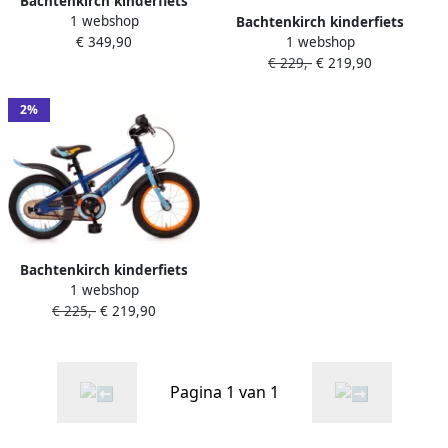
Bachtenkirch kinderfiets
1 webshop
Fizz 14 inch alu
Bachtenkirch kinderfiets
€ 349,90
1 webshop
donkerblauw
Navy 14 inch donkerblauw
€ 229,-
€ 219,90
2%
Bachtenkirch kinderfiets
1 webshop
Pepp 14 inch donkerblauw
€ 225,-
€ 219,90
violet
Pagina 1 van 1