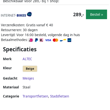
Beschikbaar voor
bij
shop:
289,-
1
289,-
Bestel »
Verzendkosten: Gratis vanaf € 40
Retourneren: 30 dagen
Levertijd: Voor 16:00 besteld, volgende dag in huis
Betaalmethodes:
Specificaties
Merk
ALTEC
Kleur
Beige
Geslacht
Meisjes
Materiaal
Staal
Categorie
Transportfietsen
,
Stadsfietsen