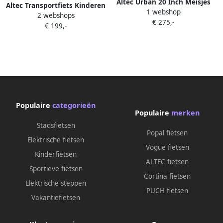
Altec Urban 20 Inch Meisjes
Altec Transportfiets Kinderen
1 webshop
Terugtraprem Jeansblauw
2 webshops
Urban 20 Inch Meisjes
€ 275,-
€ 199,-
Terugtraprem Matzwart
Bruin
Populaire
categorieën
Populaire
merken
Stadsfietsen
Popal fietsen
Elektrische fietsen
Vogue fietsen
Kinderfietsen
ALTEC fietsen
Sportieve fietsen
Cortina fietsen
Elektrische steppen
PUCH fietsen
Vakantiefietsen