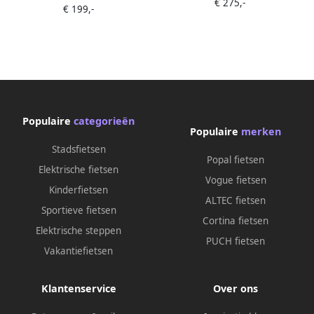
€ 275,-
€ 199,-
Terugtraprem Matzwart
Bruin
Populaire
categorieën
Populaire
merken
Stadsfietsen
Popal fietsen
Elektrische fietsen
Vogue fietsen
Kinderfietsen
ALTEC fietsen
Sportieve fietsen
Cortina fietsen
Elektrische steppen
PUCH fietsen
Vakantiefietsen
Klantenservice
Over ons