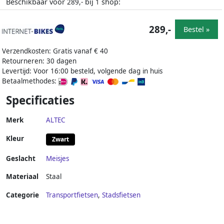
Beschikbaar voor
bij
shop:
289,-
1
289,-
Bestel »
Verzendkosten: Gratis vanaf € 40
Retourneren: 30 dagen
Levertijd: Voor 16:00 besteld, volgende dag in huis
Betaalmethodes:
Specificaties
Merk
ALTEC
Kleur
Zwart
Geslacht
Meisjes
Materiaal
Staal
Categorie
Transportfietsen
,
Stadsfietsen