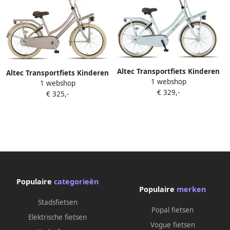
Altec Transportfiets Kinderen
Altec Transportfiets Kinderen
1 webshop
Urban 24 Inch Meisjes
1 webshop
Urban 22 Inch Meisjes
€ 329,-
Terugtraprem Lichtblauw
€ 325,-
Terugtraprem Zand
Populaire
categorieën
Populaire
merken
Stadsfietsen
Popal fietsen
Elektrische fietsen
Vogue fietsen