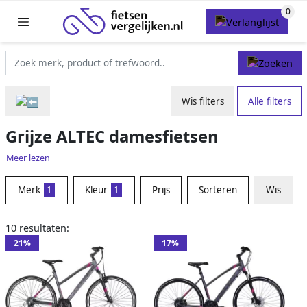
Wis filters
Alle filters
Grijze ALTEC damesfietsen
Meer lezen
Merk
1
Kleur
1
Prijs
Sorteren
Wis
10 resultaten:
21%
17%