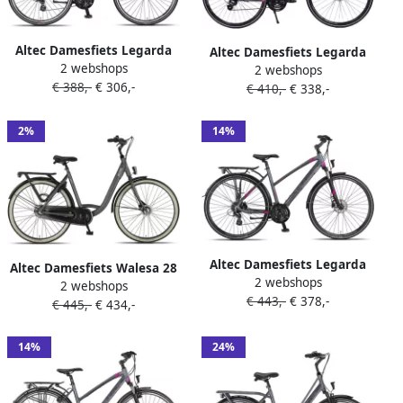
Altec Damesfiets Legarda
Altec Damesfiets Legarda
2 webshops
28 Inch 49 cm Dames 24V V-
2 webshops
28 Inch 49 cm Dames 24V
€ 388,-
€ 306,-
Brakes Antraciet
€ 410,-
€ 338,-
Hydraulische schijfrem
Antraciet
2%
14%
Altec Damesfiets Legarda
Altec Damesfiets Walesa 28
2 webshops
28 Inch 49 cm Dames 24V
2 webshops
Inch 50 cm Dames 3V
€ 443,-
€ 378,-
Hydraulische schijfrem
€ 445,-
€ 434,-
Rollerbrake Grijs
Antraciet
14%
24%