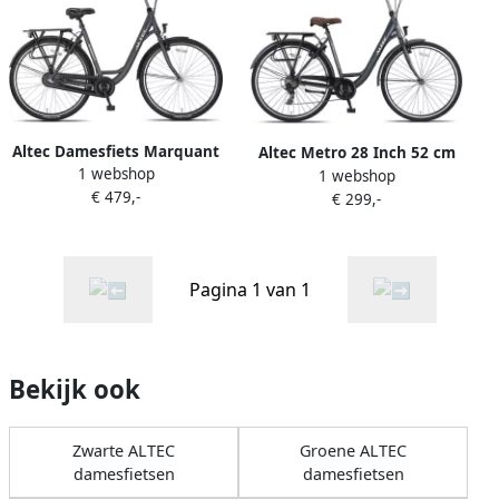
Altec Damesfiets Marquant
Altec Metro 28 Inch 52 cm
1 webshop
28 Inch 56 cm Dames 3V V-
1 webshop
Dames 7V V Brakes
€ 479,-
Brakes Grijs
€ 299,-
Antraciet
Pagina 1 van 1
Bekijk ook
Zwarte ALTEC
Groene ALTEC
damesfietsen
damesfietsen