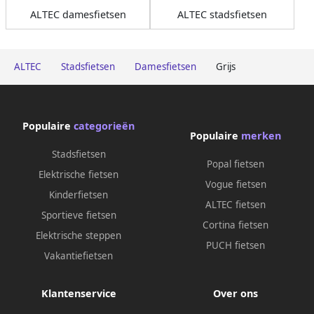
ALTEC damesfietsen
ALTEC stadsfietsen
ALTEC
Stadsfietsen
Damesfietsen
Grijs
Populaire
categorieën
Populaire
merken
Stadsfietsen
Popal fietsen
Elektrische fietsen
Vogue fietsen
Kinderfietsen
ALTEC fietsen
Sportieve fietsen
Cortina fietsen
Elektrische steppen
PUCH fietsen
Vakantiefietsen
Klantenservice
Over ons