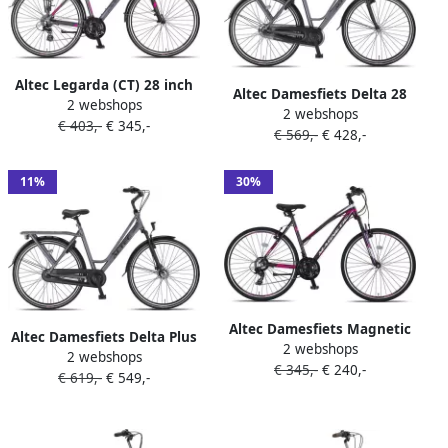
Altec Legarda (CT) 28 inch
Altec Damesfiets Delta 28
2 webshops
Damesfiets V-Brakes 24
2 webshops
Inch 56 cm Dames 3V
€ 403,-
€ 345,-
Versn. Antraciet Pink
€ 569,-
€ 428,-
Rollerbrake Matgrijs
11%
30%
Altec Damesfiets Magnetic
Altec Damesfiets Delta Plus
2 webshops
28 Inch 52 cm Dames 21V V-
2 webshops
28 Inch 56 cm Dames 3V
€ 345,-
€ 240,-
Brakes Antraciet
€ 619,-
€ 549,-
Rollerbrake Matgrijs