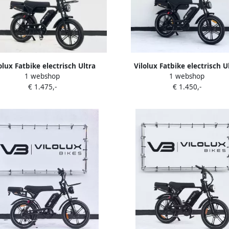
olux Fatbike electrisch Ultra
Vilolux Fatbike electrisch U
1 webshop
1 webshop
ele accu Zwart zadel voorrek
Dubbele accu Achterzit Zwart
€ 1.475,-
€ 1.450,-
hterzit Legaal Rijklaar Niet
Legaal Rijklaar Niet opvoer
bare fatbikes Groot LCD display
fatbikes Groot LCD display
vergrendeling 2 Jaar garantie
vergrendeling 2 Jaar garan
ulische rem Alarm City Banden
Hydraulische rem Alarm City 