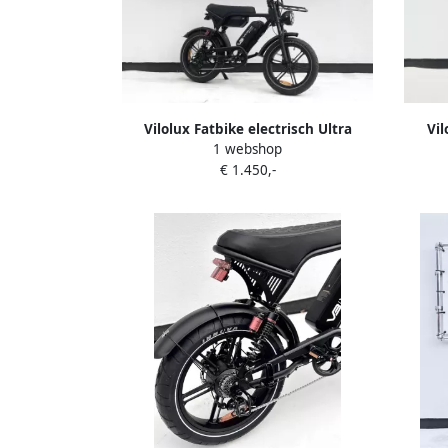
Vilolux Fatbike electrisch Ultra
Vil
1 webshop
Dubbele accu Voorrek Zwart zadel
Dubb
€ 1.450,-
Legaal Rijklaar Niet opvoerbare
ac
fatbikes Groot LCD display NFC
opvoer
vergrendeling 2 Jaar garantie
NFC 
Hydraulische rem Alarm City Banden
Hydra