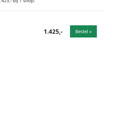
bij
shop:
.425,-
1
1.425,-
Bestel »