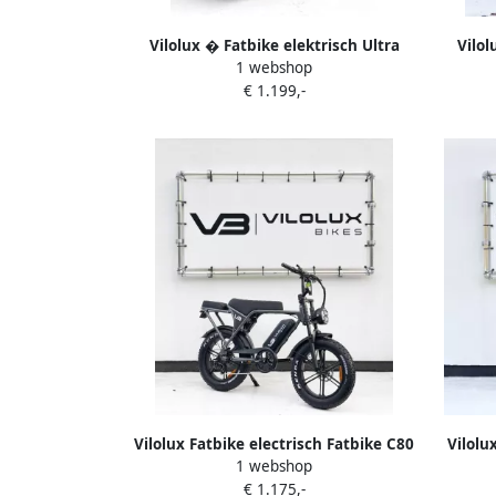
Vilolux � Fatbike elektrisch Ultra
Vilol
1 webshop
Legaal Rijklaar Niet opvoerbare
Alarm
€ 1.199,-
fatbikes 2 Jaar garantie Hydraulische
202
rem Alarm Groot LCD Display NFC
Fatb
vergrendeling Zwart City banden
Grijs 
Vilolux Fatbike electrisch Fatbike C80
Vilolu
1 webshop
GREY Legaal Achterzit Rijklaar
GREY Le
€ 1.175,-
geleverd Niet opvoerbare fatbike 2
gelev