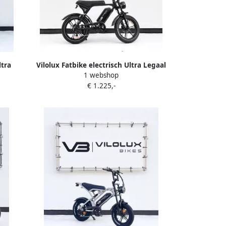
ltra
Vilolux Fatbike electrisch Ultra Legaal
1 webshop
 zadel
Voorrek Rijklaar Niet opvoerbare
€ 1.225,-
bare
fatbikes 2 Jaar garantie Hydraulische
 NFC
rem Alarm Groot LCD Display NFC
tie
vergrendeling Zwart City banden
Banden