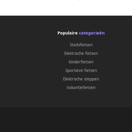
Jaar garantie Hydraulische rem Alarm
Jaar g
Telefoontasje Full Color LCD Display
Telefo
Populaire
categorieën
Stadsfietsen
Elektrische fietsen
Kinderfietsen
Sportieve fietsen
Elektrische steppen
Vakantiefietsen