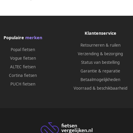
arantie Hydraulische rem Alarm
ontasje NFC Key Full Color LCD
Display
Klantenservice
Populaire
merken
Retourneren & ruilen
Popal fietsen
Verzending & bezorging
Vogue fietsen
Status van bestelling
ALTEC fietsen
Garantie & reparatie
Cortina fietsen
Betaalmogelijkheden
PUCH fietsen
Voorraad & beschikbaarheid