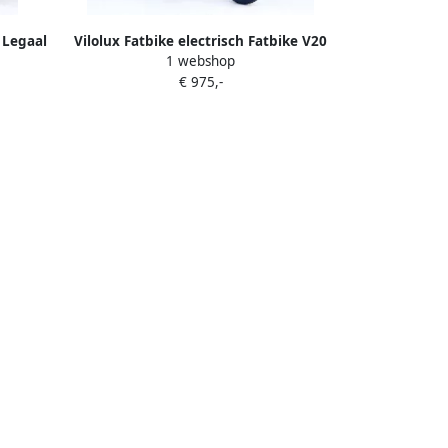
a Legaal
Vilolux Fatbike electrisch Fatbike V20
1 webshop
rbare
Mini NARDO GREY- Legaal Rijklaar
€ 975,-
ulische
geleverd 16 Inch 2 Jaar garantie
y NFC
Telefoontasje Hydraulische rem 7
anden
versnellingen Alarm