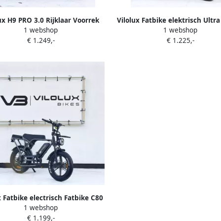
ux H9 PRO 3.0 Rijklaar Voorrek
Vilolux Fatbike elektrisch Ultr
1 webshop
1 webshop
 Telefoontas Hydraulische Rem
Achterzit Rijklaar Niet opvoe
€ 1.249,-
€ 1.225,-
4 Model Elektrische Fatbike
fatbikes 2 Jaar garantie Hydra
ikes E-Bike Voetsteunen Bruin
rem Alarm Groot LCD Displa
Frame Spaakwielen 25 km u 250W
vergrendeling Zwart City b
2 Jaar Garantie Legaal
x Fatbike electrisch Fatbike C80
1 webshop
gaal Achterzit Voorrek Rijklaar
€ 1.199,-
erd Niet opvoerbare fatbike 2