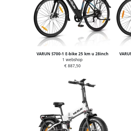
VARUN S700-1 E-bike 25 km u 28inch
VARUN
1 webshop
all-terrainvering 50km actieradius
50km a
€ 887,50
250W motor 48V 10.4Ah accu 55 N·m
accu 
Shi o 7-speed Max draagvermogen 150
Shi o 
kg -zwart