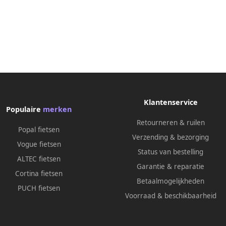
Klantenservice
Populaire
merken
Retourneren & ruilen
Popal fietsen
Verzending & bezorging
Vogue fietsen
Status van bestelling
ALTEC fietsen
Garantie & reparatie
Cortina fietsen
Betaalmogelijkheden
PUCH fietsen
Voorraad & beschikbaarheid