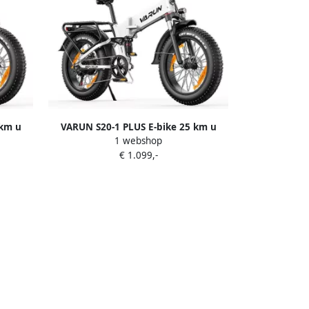
 km u
VARUN S20-1 PLUS E-bike 25 km u
1 webshop
eradius
20inch dikke banden 60km actieradius
€ 1.099,-
V13Ah
Shi o 7-speed 250W motor 48V13Ah
frem
accu 55 N·m dubbele schijfrem
aluminium frame zwart