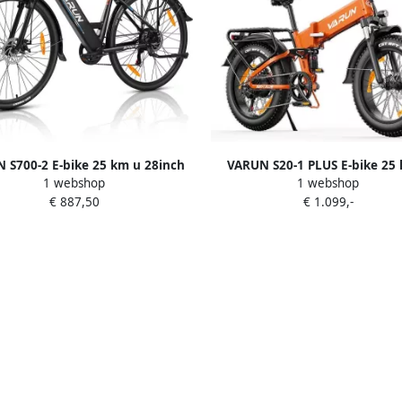
 S700-2 E-bike 25 km u 28inch
VARUN S20-1 PLUS E-bike 25
1 webshop
1 webshop
ctieradius 250W motor 499.2Wh
20inch dikke banden 60km acti
€ 887,50
€ 1.099,-
55 N·m EABS dubbele schijfrem
Shi o 7-speed 250W motor 48
7-speed All-terrain hydraulische
accu 55 N·m dubbele schij
vering zwart
aluminium frame oranje