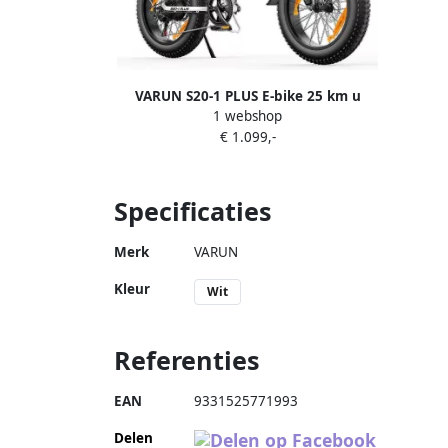
VARUN S20-1 PLUS E-bike 25 km u
1 webshop
20inch dikke banden 60km actieradius
€ 1.099,-
Shi o 7-speed 250W motor 48V13Ah
accu 55 N·m dubbele schijfrem
aluminium frame wit
Specificaties
Merk
VARUN
Kleur
Wit
Referenties
EAN
9331525771993
Delen