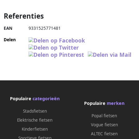
Referenties
EAN
9331525771481
Delen
Populaire
categorieën
Populaire
merken
Stadsfietsen
Popal fietsen
Elektrische fietsen
Vogue fietsen
Kinderfietsen
ALTEC fietsen
Sportieve fietsen