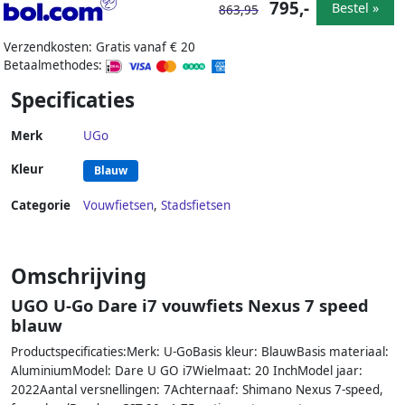
795,-
Bestel »
863,95
Verzendkosten: Gratis vanaf € 20
Betaalmethodes:
Specificaties
Merk
UGo
Kleur
Blauw
Categorie
Vouwfietsen
,
Stadsfietsen
Omschrijving
UGO U-Go Dare i7 vouwfiets Nexus 7 speed
blauw
Productspecificaties:Merk: U-GoBasis kleur: BlauwBasis materiaal:
AluminiumModel: Dare U GO i7Wielmaat: 20 InchModel jaar:
2022Aantal versnellingen: 7Achternaaf: Shimano Nexus 7-speed,