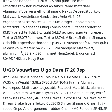
freewheelBanden: CST 20 x1.75 anti-puncture met
reflectieCrankstel: Prowheel 46 tandsFrame materiaal:
AluminiumType versnelling: Shimano Nexus 7-speedStuurkolom:
Mat zwart, verstelbaarHandvatten: Velo VL-649Z
ergonomischAccessoires: Aluminium drager / Koplamp en
achterlicht / Magneet sluiting / Snelbinders / StandaardKetting:
KMCType achterlicht: Ikzi Light 5-LED achterdragerRemgrepen:
Tektro CL530TSRemmen: Tektro 837AL V-BrakeShifters: Shimano
Gripshift 7-speedSpatborden: Sp-45 / SP-50Voornaaf: KT met quick
releaseVouwmaten: 64 x 76 x 35cmZadelpen: Mat zwart,
aluminium Ã¸ 33.9 x 580mm, met klemZadel: Ergonomisch
3049DRNKleur: Navy Blue
U•GO Vouwfiets U go Dare i7 20 7sp
\n\n Gear Nexus 7-speed Colour Navy Blue Size H:64 x L:76 x
W:35 cm Weight 13.8kg SPECIFICATIONS Frame Aluminium
Handlepost Matt black, adjustable Seatpost Matt black, aluminium
Ø33, 9x580mm, w/clamp Tyres CST 20x1.75 anti-punture, w/refl.
Crankset Prowheel, 46 Tands Brakes Tektro 837AL V-Brake front
& rear Brake levers Tektro CL530TS Shifter Shimano Gripshift 7-
speed Grips Velo ergonomic, rubber Chain KMC Fenders SP-45/SP-