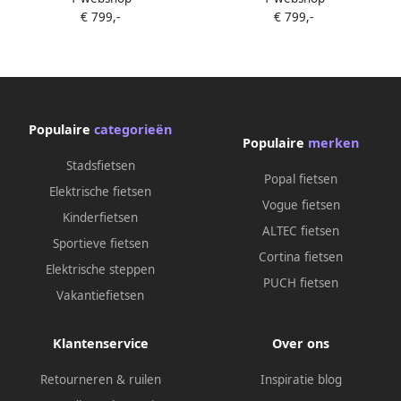
€ 799,-
€ 799,-
Populaire
categorieën
Populaire
merken
Stadsfietsen
Popal fietsen
Elektrische fietsen
Vogue fietsen
Kinderfietsen
ALTEC fietsen
Sportieve fietsen
Cortina fietsen
Elektrische steppen
PUCH fietsen
Vakantiefietsen
Klantenservice
Over ons
Retourneren & ruilen
Inspiratie blog