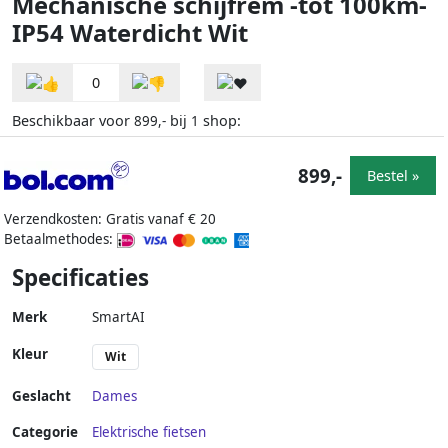
Mechanische schijfrem -tot 100km-
IP54 Waterdicht Wit
0
Beschikbaar voor
bij
shop:
899,-
1
899,-
Bestel »
Verzendkosten: Gratis vanaf € 20
Betaalmethodes:
Specificaties
Merk
SmartAI
Kleur
Wit
Geslacht
Dames
Categorie
Elektrische fietsen