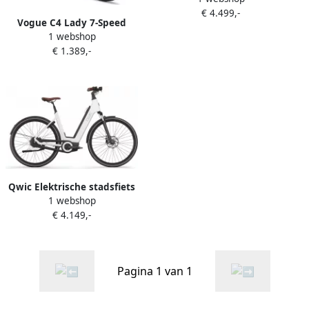
€ 4.499,-
Dames framemaat XL... Wit
Vogue C4 Lady 7-Speed
1 webshop
Elektrische damesfiets
€ 1.389,-
346Wh 28 inch Grijs
Qwic Elektrische stadsfiets
1 webshop
Premium Q MN8 Dames
€ 4.149,-
framemaat M Wit 756 Wh
Wit
Pagina 1 van 1