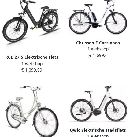
Shi o 6 Versnellingen LCD
Geschikt voor
Display Stadsfiets voor en
buitenactiviteiten in de
lente
Chrisson E-Cassiopea
1 webshop
Elektrische Fiets 28 Inch E-
€ 1.699,-
bike 50 cm Middenmotor
RCB 27.5 Elektrische Fiets
Damesfiets 7 Versnellingen
1 webshop
dames 60-90 km Trendy City
V-Brakes Matwit
€ 1.099,99
Commuter EBike 250W 7
versnellingen met App en
NFC
Qwic Elektrische stadsfiets
1 webshop
Premium Q MN8 Belt