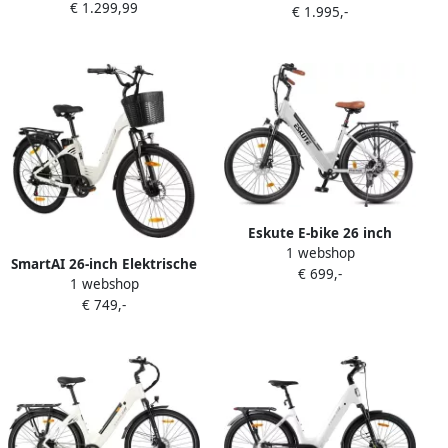
€ 1.299,99
Hydraulische Schijfremmen
€ 1.995,-
automaat 10 Ah wit
3 Speed Naafversnelling
250W 10.4Ah Accu Lage
Instap
Eskute E-bike 26 inch
1 webshop
elektrische fiets E-stadsfiets
SmartAI 26-inch Elektrische
€ 699,-
250W achtermotor 36V
1 webshop
Fiets Aluminium frame
13Ah verwisselbare accu tot
€ 749,-
250W Motor 36V18Ah Accu
100km LCD-display lage
26x1.95 Banden Instap
instap E-stadsfiets voor en
Frame LCD Display Max
volwassenen-Groente
Snelheid 25km u 120 km
Bereik Shi o 7 Versnellingen
Stadsfiets voor en Wit