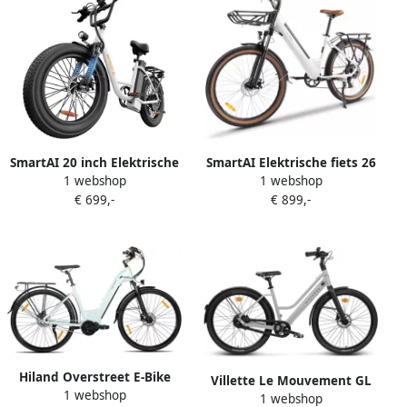
SmartAI 20 inch Elektrische
SmartAI Elektrische fiets 26
1 webshop
1 webshop
fiets(155-195 cm) 48V 13Ah
Inch Damesfiets-Herenfiets-
€ 699,-
€ 899,-
Verwisselbare Accu tot
Aluminiumlegering- met 7
100KM -250 W motor 20inch
versnellingen -36 V 17.6 Ah -
LCD Scherm 25 km u 7
elektrische stadsfiets -
Versnellingen Elektrische
Achterwielmotor 250W
Fietsen voor en Wit
Mechanische schijfrem -tot
100km- IP54 Waterdicht Wit
Hiland Overstreet E-Bike
Villette Le Mouvement GL
1 webshop
Dames 700 x 40C
1 webshop
elektrische stadsfiets