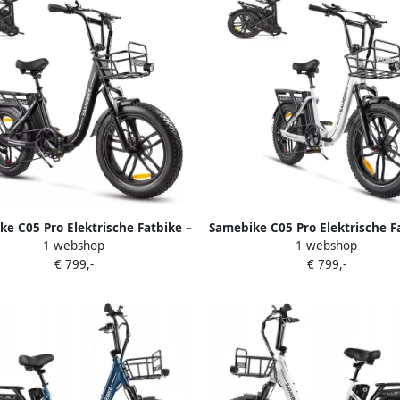
e C05 Pro Elektrische Fatbike –
Samebike C05 Pro Elektrische F
1 webshop
1 webshop
wbare E-Bike 250W Motor 36V
Opvouwbare E-Bike 250W Mot
€ 799,-
€ 799,-
 Accu (70 km Bereik) 20 Inch
13Ah Accu (70 km Bereik) 20
 Banden Shi o 7 Versnellingen
Brede Banden Shi o 7 Versnel
met Dubbele Vering
met Dubbele Vering