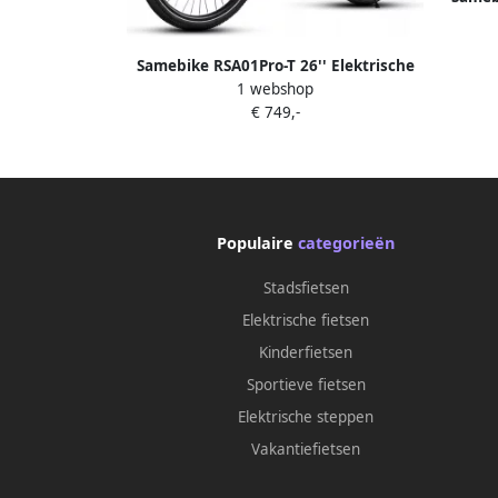
Fiets
Motor
Samebike RSA01Pro-T 26'' Elektrische
1 webshop
Fiets – 36V 15Ah 90km Bereik 250W
€ 749,-
Motor 7-Speed Shi o Dubbel Geveerd
Blauw
Populaire
categorieën
Stadsfietsen
Elektrische fietsen
Kinderfietsen
Sportieve fietsen
Elektrische steppen
Vakantiefietsen