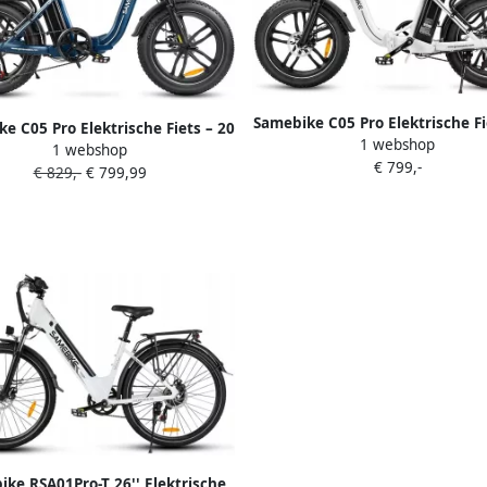
Samebike C05 Pro Elektrische Fi
e C05 Pro Elektrische Fiets – 20
1 webshop
Opvouwbaar 250W Motor 36V
1 webshop
uwbaar 250W Motor 36V 13Ah
€ 799,-
Accu 70km Bereik 7-Speed Shi 
€ 829,-
€ 799,99
 70km Bereik 7-Speed Shi o –
Donkerblauw
ke RSA01Pro-T 26'' Elektrische