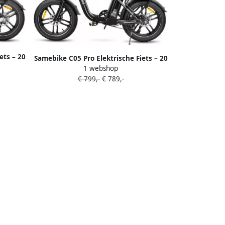
ets – 20
Samebike C05 Pro Elektrische Fiets – 20
 13Ah
1 webshop
Opvouwbaar 250W Motor 36V 13Ah
o – Wit
€ 799,-
€ 789,-
Accu 70km Bereik 7-Speed Shi o –
Zwart