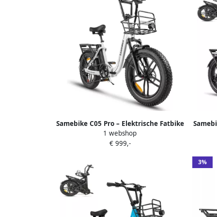
Samebike C05 Pro – Elektrische Fatbike
Samebik
1 webshop
– 250W Motor – 36V 13Ah Uitneembare
Opvou
€ 999,-
Accu – 20x4 Inch Banden – 7
13Ah
Versnellingen – Opvouwbaar – Max 25
Brede
3%
km h – LCD Display – LED Verlichting –
Wit