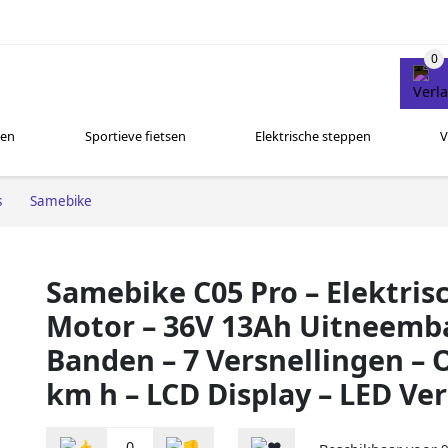
sen
Sportieve fietsen
Elektrische steppen
V
s
Samebike
Samebike C05 Pro – Elektris
Motor – 36V 13Ah Uitneemba
Banden – 7 Versnellingen –
km h – LCD Display – LED Ver
0