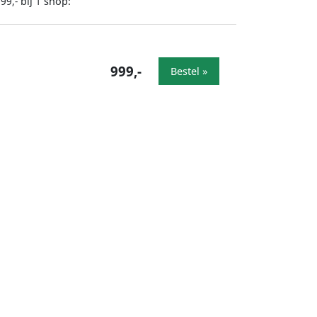
bij
shop:
99,-
1
999,-
Bestel »