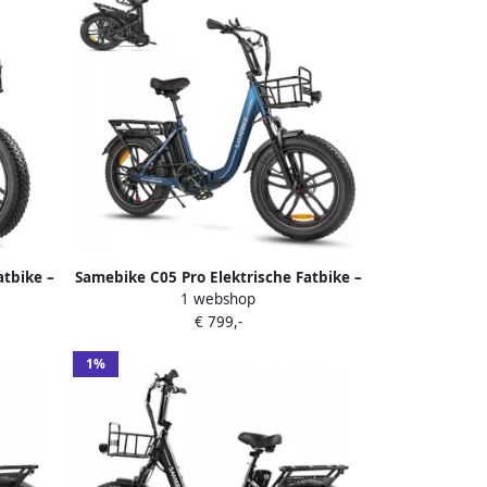
atbike –
Samebike C05 Pro Elektrische Fatbike –
1 webshop
or 36V
Opvouwbare E-Bike 250W Motor 36V
€ 799,-
 Inch
13Ah Accu (70 km Bereik) 20 Inch
lingen
Brede Banden Shi o 7 Versnellingen
1%
met Dubbele Vering