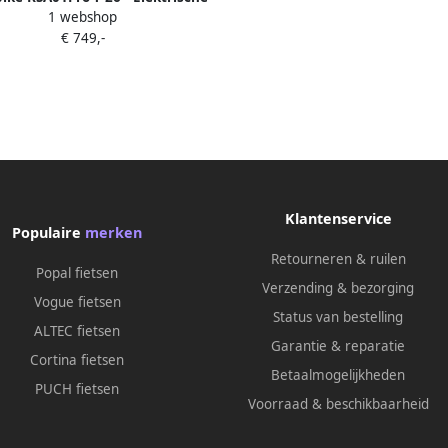
1 webshop
 – 36V 15Ah 90km Bereik 250W
€ 749,-
 7-Speed Shi o Dubbel Geveerd
Wit
Klantenservice
Populaire
merken
Retourneren & ruilen
Popal fietsen
Verzending & bezorging
Vogue fietsen
Status van bestelling
ALTEC fietsen
Garantie & reparatie
Cortina fietsen
Betaalmogelijkheden
PUCH fietsen
Voorraad & beschikbaarheid