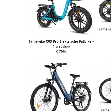
Samebik
Opvo
Accu
Samebike C05 Pro Elektrische Fatbike –
1 webshop
Opvouwbare E-Bike 250W Motor 36V
€ 799,-
13Ah Accu (70 km Bereik) 20 Inch
Brede Banden Shi o 7 Versnellingen
met Dubbele Vering
Samebi