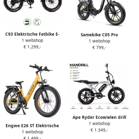
C93 Elektrische Fatbike E-
Samebike C05 Pro
1 webshop
Bike 250W Motor 25 km u
1 webshop
Elektrische Fatbike –
€ 1.299,-
20 Inch Banden 7
€ 799,-
Opvouwbare E-Bike 250W
Versnellingen Zwart
Motor 36V 13Ah Accu (70
km Bereik) 20 Inch Brede
Banden Shi o 7
Versnellingen met Dubbele
Vering
Ape Ryder Ecowielen drill
1 webshop
Ultra Elektrische Fatbike
Engwe E26 ST Elektrische
€ 1.349,-
250W 48V 15Ah Actieradius
1 webshop
Fatbike 26 inch E-bike 250W
60-70 km 20 Inch Shi o 7
€ 1.499,-
70Nm 140 km Actieradius –