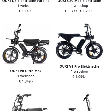
OUXI Q8 Elektrische Fatbike
OUXI C80 Max Elektrische
1 webshop
1 webshop
Lage Instap Ingebouwd
Fatbike Ingebouwd
€ 1.149,-
€ 1.399,-
€ 1.299,-
Alarmsysteem 20 Inch 250W
Alarmsystseem Inclusief
Motor 7 Versnellingen 85
Voetsteuntjes Inclusief
km Actieradius
Achterzitje NFC-chip 20 Inch
Hydraulische Schijfrem
250W Motor 7 Versnellingen
Zwart
120 km Actieradius
Hydraulische Schijfrem
Zwart
OUXI V8 Pro Elektrische
OUXI V8 Ultra Max
1 webshop
Fatbike Dubbele
1 webshop
Elektrische Fatbike
€ 1.099,-
Achtervering Ingebouwd
€ 1.349,-
Ingebouwd Alarmsystseem
Alarmsystseem 20 Inch
Inclusief Achterzitje
250W Motor 7 Versnellingen
Inclusief Voorrekje NFC-chip
60 km Actieradius
20 Inch 250W Motor 7
Hydraulische Schijfrem
Versnellingen 120 km
Zwart
Actieradius Hydraulische