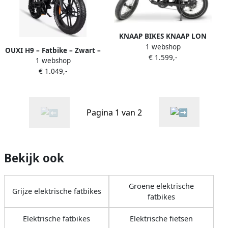
KNAAP BIKES KNAAP LON
1 webshop
BLACK Elektrische fatbike
OUXI H9 – Fatbike – Zwart –
€ 1.599,-
Rijklaar 2 jaar garantie Lid
1 webshop
E-Bike – Elektrisch – Max 25
van RAI vereniging
€ 1.049,-
km u – 250W Motor –
Hydraulische Rem – 7
Versnellingen
Pagina 1 van 2
Bekijk ook
Groene elektrische
Grijze elektrische fatbikes
fatbikes
Elektrische fatbikes
Elektrische fietsen