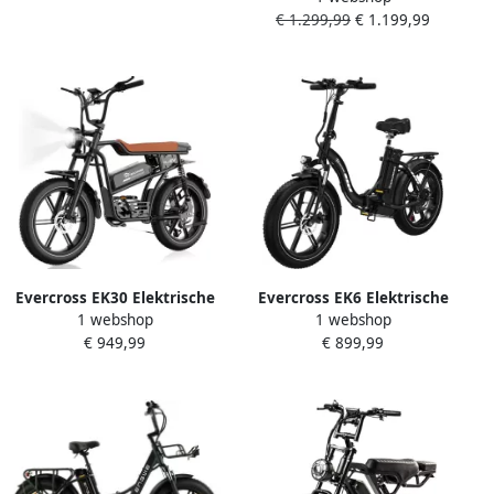
Inch 250W Motor 7
€ 1.299,99
€ 1.199,99
Actieradius 100km 25km u
Versnellingen 50 km
250W motor 7 versnellingen
Actieradius Hydraulische
met App en NFC -
Schijfrem Zwart
donkergroen
Evercross EK30 Elektrische
Evercross EK6 Elektrische
1 webshop
1 webshop
Fatbike Off-road E-bike met
Fiets Opvouwbare E-bike 20
€ 949,99
€ 899,99
20*4.0 dikke banden 48V
Inch Fatbike 13AH 25km h 7
13AH verwijderbare
Versnellingen zwart
lithiumbatterij Max 90 km
bereik Max 25km u 7
versnellingen| Zwart