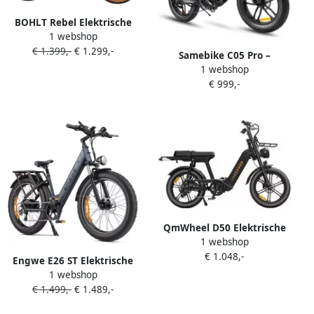
BOHLT Rebel Elektrische
1 webshop
Fatbike 20 inch 627Wh
€ 1.399,-
€ 1.299,-
Uitneembare Accu Gates
Samebike C05 Pro –
Belt Drive tot 25 km u
1 webshop
Elektrische Fatbike – 250W
Actieradius tot 85 km Zwart
€ 999,-
Motor – 36V 13Ah
Uitneembare Accu – 20x4
Inch Banden – 7
Versnellingen –
Opvouwbaar – Max 25 km h
– LCD Display – LED
Verlichting – Zwart
QmWheel D50 Elektrische
1 webshop
Fatbike Lage Instap 20 Inch
€ 1.048,-
250W Motor 7 Versnellingen
Engwe E26 ST Elektrische
60 km Actieradius
1 webshop
fiets 26 inch Elektrische
Hydraulische Schijfrem
€ 1.499,-
€ 1.489,-
Fatbike 250W 70Nm 48V
Zwart
16Ah 140 km Actieradius Shi