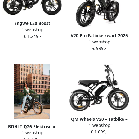
Engwe L20 Boost
1 webshop
Elektrische Fatbike E-bike
V20 Pro Fatbike zwart 2025
€ 1.249,-
20 Inch 250W Motor 7
1 webshop
– Elektrische Fatbike –
Versnellingen 126 km
€ 999,-
Hydraulische Rem – 48V
Actieradius Mechanische
15Ah
Schijfrem Zwart
QM Wheels V20 – Fatbike –
1 webshop
Zwart – E-Bike – Elektrisch –
BOHLT Q26 Elektrische
€ 1.099,-
Max 25 km u – 250W Motor
1 webshop
Fatbike 26 inch 250W Motor
– Hydraulische Schijfrem – 7