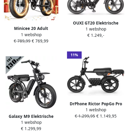
OUXI GT20 Elektrische
Minicee 20 Adult
1 webshop
Fatbike Richtingaanwijzers
1 webshop
Elektrische Fatbike BK20
€ 1.249,-
NFC-chip 20 Inch 250W
€ 789,99
€ 769,99
Dubbele Ophanging
Motor 7 Versnellingen 65
Elektrische Scooter Stabiel
km Actieradius
& Vloeg Rijden
Hydraulische Schijfrem
11%
Zwart
DrPhone Rictor PopGo Pro
1 webshop
Elektrische Fatbike 250W –
€ 1.299,95
€ 1.149,95
Galaxy M9 Elektrische
48V 15Ah – 70-80 km
1 webshop
Fatbike 20 x 4.0 Inch Tot
Actieradius – Shi o 7-Speed –
€ 1.299,99
130 km Bereik Dubbele
Hydraulische Schijfrem –