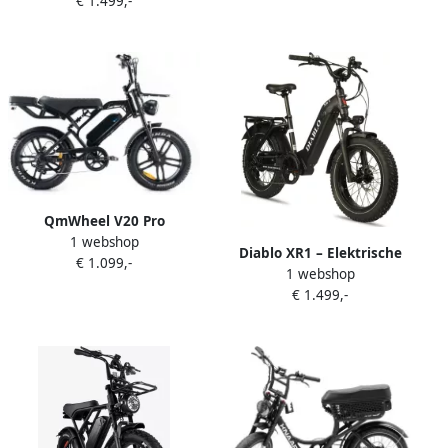
€ 1.499,-
750Wh Uitneembare Accu
Versnellingen
Gates Belt Drive
Hydraulische Schijfrem
Actieradius tot 80 km Zwart
QmWheel V20 Pro
1 webshop
Elektrische Fatbike
Diablo XR1 – Elektrische
€ 1.099,-
Ingebouwd Alarmsystseem
1 webshop
Fatbike E-Bike – Nieuw
Gratis Achterzitje Gratis
€ 1.499,-
Model – Zwart – 250W
Voetsteuntjes Gratis
Motor – Max 25 km u – 7
Voorrekje Gratis
Versnellingen –
Telefoontasje 20 Inch 250W
Hydraulische Rem
Motor 7 Versnellingen 60
km Actieradius
Hydraulische Schijfrem
Zwart