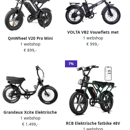
Schijfrem Zwart
VOLTA VB2 Vouwfiets met
1 webshop
QmWheel V20 Pro Mini
Dikke Banden – 250W – 36V
1 webshop
€ 999,-
Fatbike – Elektrische
10Ah – Tot 55 km Bereik –
€ 899,-
Fatbike 2025 – 16 Inch –
Ideaal voor Camper & Stad
Hydraulische rem – Alarm
Zwart Afneembaar
7%
bagagerek
Grandeux Xcite Elektrische
1 webshop
Fatbike Lage Instap
RCB Elektrische fatbike 48V
€ 1.499,-
Inclusief Bekerhouder 20
1 webshop
20.8Ah Mountainbike