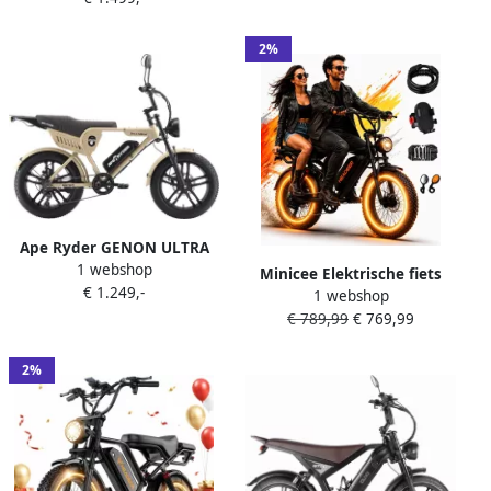
Versnellingen Hydraulische
Ideaal voor Stad Berg
Schijfrem
Strand Sneeuw en Offroad
2%
Avontuur Elektrische fiets
Geel
Ape Ryder GENON ULTRA
1 webshop
Elektrische Fatbike 250W
Minicee Elektrische fiets
€ 1.249,-
48V 15Ah Actieradius 60-70
1 webshop
Volwassen 20 Inch
km 20 Inch Shi o 7
€ 789,99
€ 769,99
Elektrische Fatbike 250W
Versnellingen
48V20AH Hydraulische Rem
80KM Actieradius
2%