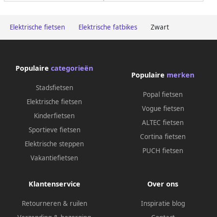
Elektrische fietsen
Elektrische fatbikes
Zwart
Populaire
categorieën
Populaire
merken
Stadsfietsen
Popal fietsen
Elektrische fietsen
Vogue fietsen
Kinderfietsen
ALTEC fietsen
Sportieve fietsen
Cortina fietsen
Elektrische steppen
PUCH fietsen
Vakantiefietsen
Klantenservice
Over ons
Retourneren & ruilen
Inspiratie blog