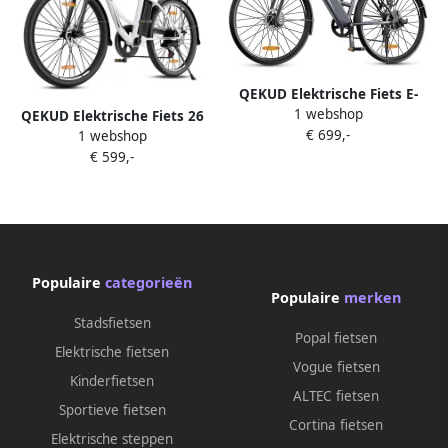
QEKUD Elektrische Fiets E-
1 webshop
bike 26 inch 250W Motor
QEKUD Elektrische Fiets 26
€ 699,-
-36V 13Ah Accu 100km 7
1 webshop
Inch E-bike 36V 13Ah
Versnellingen met app grijs
€ 599,-
Uitneembare Accu
Actieradius 80 km Shi o 7
Versnellingen Schijfrem
Verlichting- Ideaal voor
Woon-werkverkeer
Populaire
categorieën
Populaire
merken
Stadsfietsen
Popal fietsen
Elektrische fietsen
Vogue fietsen
Kinderfietsen
ALTEC fietsen
Sportieve fietsen
Cortina fietsen
Elektrische steppen