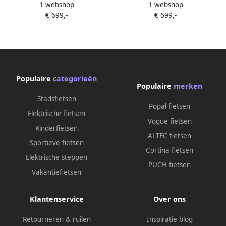
1 webshop
1 webshop
– 250W 20 inch Fatbike 48V
– 250W 20 inch Fatbike 48V
€ 699,-
€ 699,-
13Ah Accu – 7 versnellingen
13Ah Accu – 7 versnellingen
– Zwart
– Zwart
Populaire
categorieën
Populaire
merken
Stadsfietsen
Popal fietsen
Elektrische fietsen
Vogue fietsen
Kinderfietsen
ALTEC fietsen
Sportieve fietsen
Cortina fietsen
Elektrische steppen
PUCH fietsen
Vakantiefietsen
Klantenservice
Over ons
Retourneren & ruilen
Inspiratie blog