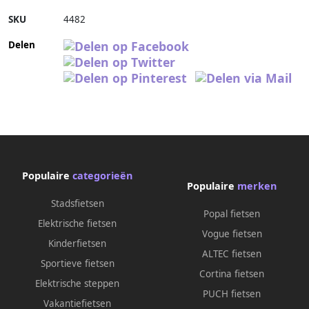
SKU
4482
Delen
Populaire
categorieën
Populaire
merken
Stadsfietsen
Popal fietsen
Elektrische fietsen
Vogue fietsen
Kinderfietsen
ALTEC fietsen
Sportieve fietsen
Cortina fietsen
Elektrische steppen
PUCH fietsen
Vakantiefietsen