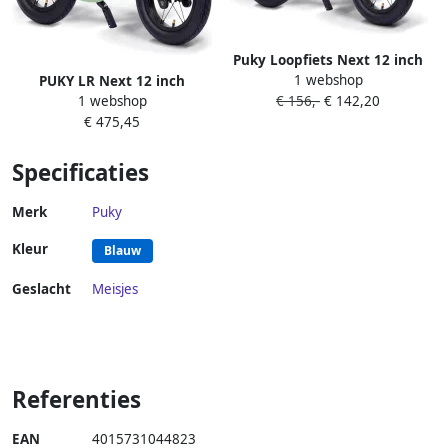
Puky Loopfiets Next 12 inch
1 webshop
PUKY LR Next 12 inch
Groen Voor kinderen vanaf
1 webshop
€ 156,-
€ 142,20
loopfiets kinderfiets
twee jaar V-brake Award
€ 475,45
kunststof V-brake
winner of the year 2025
ergonomisch licht modern
Specificaties
Merk
Puky
Kleur
Blauw
Geslacht
Meisjes
Referenties
EAN
4015731044823