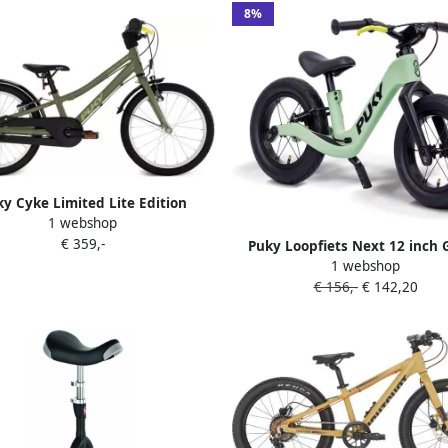
8%
y Cyke Limited Lite Edition
1 webshop
rfiets 18 inch 3 versnellingen
€ 359,-
Groen
Puky Loopfiets Next 12 inch 
1 webshop
Voor kinderen vanaf twee jaar 
€ 156,-
€ 142,20
Award winner of the year 