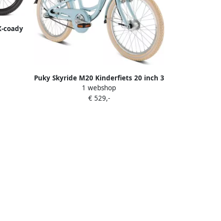
X-coady
Puky Skyride M20 Kinderfiets 20 inch 3
1 webshop
versnellingen Retro blauw
€ 529,-