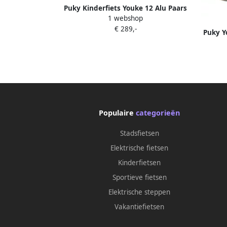
Puky Kinderfiets Youke 12 Alu Paars
1 webshop
Purple Unisex Purple Unisex Purple
€ 289,-
Unisex
Puky Y
incl. 
Populaire
categorieën
Stadsfietsen
Elektrische fietsen
Kinderfietsen
Sportieve fietsen
Elektrische steppen
Vakantiefietsen