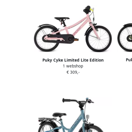
Puk
Puky Cyke Limited Lite Edition
Kinde
1 webshop
Kinderfiets 16 inch Retro roze 4-6 jaar
€ 309,-