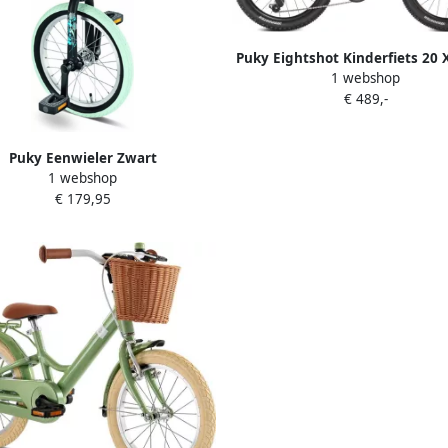
Puky Eightshot Kinderfiets 20 
1 webshop
in Zandkleur
€ 489,-
Puky Eenwieler Zwart
1 webshop
€ 179,95