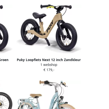
Groen
Puky Loopfiets Next 12 inch Zandkleur
1 webshop
V-brake
Voor kinderen vanaf twee jaar V-brake
€ 179,-
2025
Award winner of the year 2025