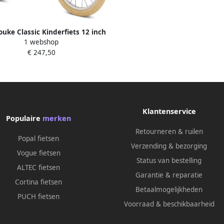
ouke Classic Kinderfiets 12 inch
1 webshop
stuur d Retro groen vanaf 3 jaar
€ 247,50
Klantenservice
Populaire
merken
Retourneren & ruilen
Popal fietsen
Verzending & bezorging
Vogue fietsen
Status van bestelling
ALTEC fietsen
Garantie & reparatie
Cortina fietsen
Betaalmogelijkheden
PUCH fietsen
Voorraad & beschikbaarheid